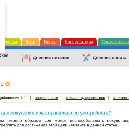
Группы
Фото
Видео
Консультации
Совместные 
ская
Дневник питания
Дневник спорта
ие
 добавления
популярности
количеству просмотров
количест
 для похудения и как правильно ее употреблять?
им именно образом соя может поспособствовать похудению
треблять для достижения этой цели - читайте в данной статье.