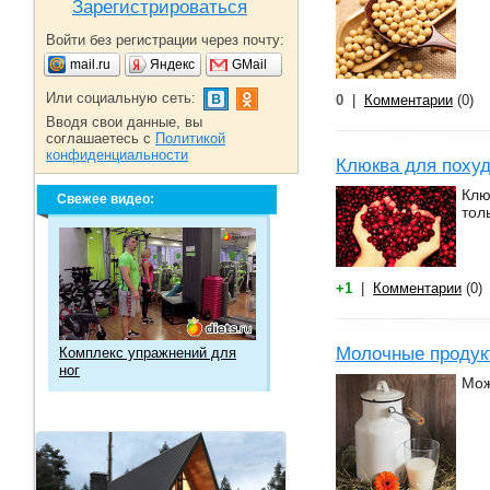
Зарегистрироваться
Войти без регистрации через почту:
mail.ru
Яндекс
GMail
Или социальную сеть:
0
|
Комментарии
(0)
Вводя свои данные, вы
соглашаетесь с
Политикой
конфиденциальности
Клюква для похуд
Клю
Свежее видео:
тол
+1
|
Комментарии
(0)
Молочные продук
Комплекс упражнений для
ног
Мож