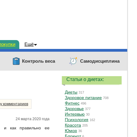
покупки
Ещё
Контроль веса
Самодисциплина
Статьи о диетах:
Диеты
317
Здоровое питание
708
Фитнес
496
ву комментариев
Здоровье
377
Интервью
30
24 марта 2020 года
Психология
162
Красота
205
, и как правильно ее
Юмор
36
Блокнот
6