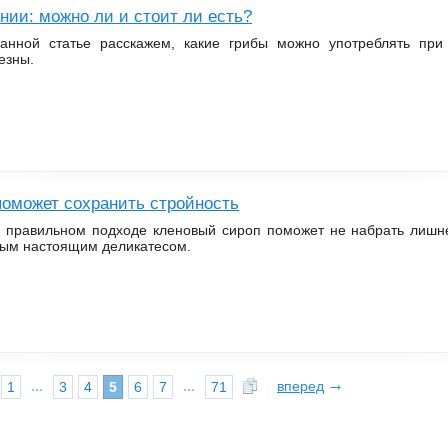
нии: можно ли и стоит ли есть?
анной статье расскажем, какие грибы можно употреблять при
езны.
поможет сохранить стройность
 правильном подходе кленовый сироп поможет не набрать лишне
ым настоящим деликатесом.
→
...
...
вперед
1
3
4
5
6
7
71