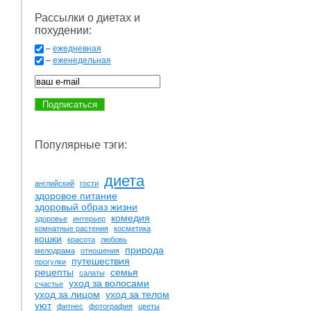
Рассылки о диетах и
похудении:
–
ежедневная
–
еженедельная
Популярные тэги:
диета
английский
гости
здоровое питание
здоровый образ жизни
комедия
здоровье
интерьер
комнатные растения
косметика
кошки
красота
любовь
природа
мелодрама
отношения
путешествия
прогулки
рецепты
семья
салаты
уход за волосами
счастье
уход за лицом
уход за телом
уют
фитнес
фотография
цветы