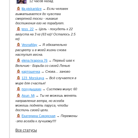
12 часов назад
lila piskaridze
→
Если человек
выматывается до чувства
смертной тоски - никакие
достижения его не порадуют.
tess_22
→
Цель - похудеть к 22
августа на 3 кг (63 кг)! Осталось 2.5
кг)
VesnaMay
→
Я обязательно
расцвету и в моей жизни снова
наступит весна.
elena hrapova 76
→
Первый шаг к
Величию - Борьба со своей Ленью
картошечка
→
Снова… заново
123_Morskaya
→
Всё случается в
мире для счастья!
похудышкин
→
Система минус 60
Asun_Mi
→
Ты не можешь менять
направление ветра, но всегда
можешь поднять паруса, чтобы
достичь своей цели.
Екатерина Сикорская
→
Перемены
-это всегда к лучшему!!!!
Все статусы