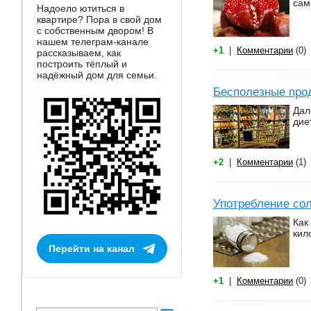
сам
Надоело ютиться в
квартире? Пора в свой дом
с собственным двором! В
нашем телеграм-канале
+1
|
Комментарии
(0)
рассказываем, как
построить тёплый и
надёжный дом для семьи.
Бесполезные прод
Дал
дие
+2
|
Комментарии
(1)
Употребление со
Как
кил
Перейти на канал
+1
|
Комментарии
(0)