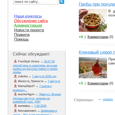
Грибы при похуде
В д
пол
Наши конкурсы
Обсуждение сайта
Администрация
Новости проекта
Правила
+4
|
Комментарии
(0)
Помощь
Кленовый сироп 
Сейчас обсуждают:
При
FreeStyle Victory
→
28.07.26
сам
третий день в санатории. вкусная
рыбка под вкусное пивко/ я теряю
нервы
zulenka
→
7 августа 2026 год
Милости_Пряности
→
7 августа
+3
|
Комментарии
(0)
MamaZlaty07
→
7 шагов к
морюшку...
teacher4gym
→
7#август. Вторая
←
Страницы:
пятница августа, гадание на
назад
кофейной гуще. (ИИ)
маляфка
→
7.08.2026
Кинсаринович
→
Шифровки в
центр... Вот пуля пролетела и