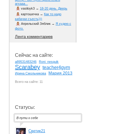
агхааа...
vasiloyk3
→
18-20 день. Дверь
картошечка
→
Как то надо
кабачки съесть)))
Апрельский Зяблик
→
Я худею с
фото.
Лента комментариев
Сейчас на сайте:
a89531483246
Roni_nesquik
Scarabey
teacher4gym
Мария 2013
Ирина Смольникова
Всего на сайте: 11
Статусы:
В пути к себе
Светик21