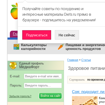
Получайте советы по похудению и
интересные материалы Diets.ru прямо в
браузере - подпишитесь на уведомления!
Главная
Диеты
Статьи
Дневники
Люди
Подписаться
Не сейчас
Калькуляторы
Пищевая и энергетиче
калорийности
ценность продуктов
Главная
>
Статьи
Единый профиль
МедиаФорт
Здоровое питан
E-mail:
Сортировать:
по времени
Пароль:
Соя: подходит ли
Забыли пароль?
Как
упо