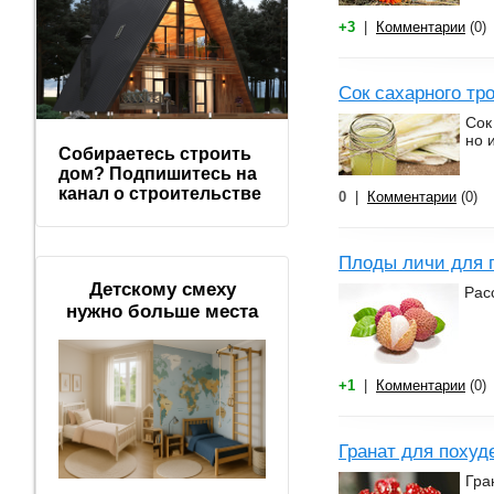
+3
|
Комментарии
(0)
Сок сахарного тр
Сок
но 
Собираетесь строить
дом? Подпишитесь на
канал о строительстве
0
|
Комментарии
(0)
Плоды личи для п
Детскому смеху
Рас
нужно больше места
+1
|
Комментарии
(0)
Гранат для похуд
Гра