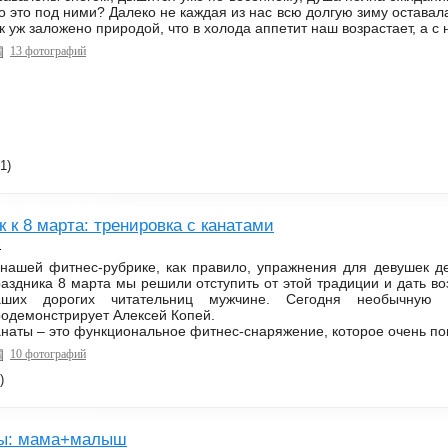
о это под ними? Далеко не каждая из нас всю долгую зиму остава
к уж заложено природой, что в холода аппетит наш возрастает, а 
13 фотографий
1)
 к 8 марта: тренировка с канатами
с
 нашей фитнес-рубрике, как правило, упражнения для девушек д
аздника 8 марта мы решили отступить от этой традиции и дать в
аших дорогих читательниц мужчине. Сегодня необычную 
одемонстрирует Алексей Копей.
наты – это функциональное фитнес-снаряжение, которое очень по
10 фотографий
)
ры: мама+малыш