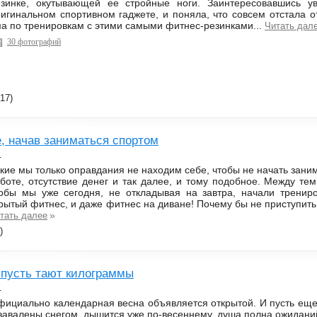
езинке, окутывающей ее стройные ноги. Заинтересовавшись у
игинальном спортивном гаджете, и поняла, что совсем отстала от
а по тренировкам с этими самыми фитнес-резинками...
Читать дал
30 фотографий
17)
, начав заниматься спортом
с
кие мы только оправдания не находим себе, чтобы не начать зани
боте, отсутствие денег и так далее, и тому подобное. Между те
обы мы уже сегодня, не откладывая на завтра, начали трениро
рытый фитнес, и даже фитнес на диване! Почему бы не приступить
»
тать далее
)
, пусть тают килограммы
с
ициально календарная весна объявляется открытой. И пусть еще
завалены снегом, дышится уже по-весеннему, душа полна ожиданий