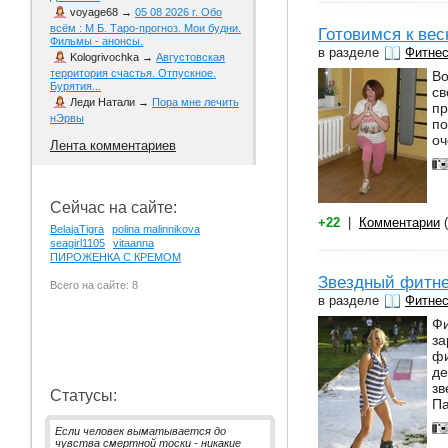
voyage68
→
05 08 2026 г. Обо
всём : М Б. Таро-прогноз. Мои будни.
Готовимся к ве
Фильмы - анонсы.
в разделе
Фитне
Kologrivochka
→
Августовская
территория счастья. Отпускное.
Во
Бурятия...
св
Леди Натали
→
Пора мне лечить
пр
нЭрвы
по
оч
Лента комментариев
Сейчас на сайте:
+22
|
Комментарии
(
BelajaTigra
polina malinnikova
seagirl1105
vitaanna
ПИРОЖЕНКА С КРЕМОМ
Звездный фитн
Всего на сайте: 8
в разделе
Фитне
Фи
за
фи
де
зв
Статусы:
Па
Если человек выматывается до
чувства смертной тоски - никакие