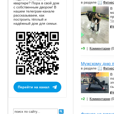
в разделе
Фитне
квартире? Пора в свой дом
с собственным двором! В
В
нашем телеграм-канале
ма
рассказываем, как
пр
построить тёплый и
Чи
надёжный дом для семьи.
+9
|
Комментарии
(0
Мужскому дню п
в разделе
Фитне
В
по
э
сы
Перейти на канал
+2
|
Комментарии
(0