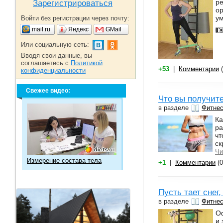
р
Зарегистрироваться
ор
ум
Войти без регистрации через почту:
mail.ru
Яндекс
GMail
Или социальную сеть:
Вводя свои данные, вы
соглашаетесь с
Политикой
+53
|
Комментарии
(
конфиденциальности
Свежее видео:
Что вы получите
в разделе
Фитне
Ка
ра
чт
ск
Чи
Измерение состава тела
+1
|
Комментарии
(0
Пусть тает снег
в разделе
Фитне
Оф
и 