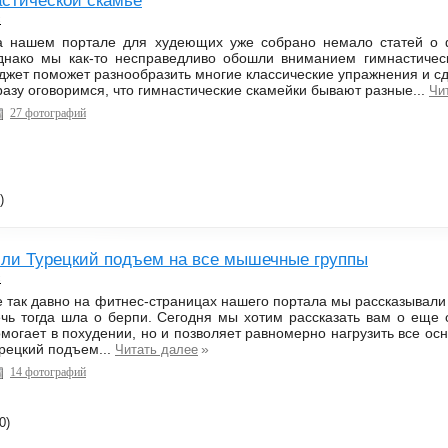
астической скамье
с
а нашем портале для худеющих уже собрано немало статей о 
днако мы как-то несправедливо обошли вниманием гимнастичес
джет поможет разнообразить многие классические упражнения и с
азу оговоримся, что гимнастические скамейки бывают разные...
Чи
27 фотографий
)
ли Турецкий подъем на все мышечные группы
с
 так давно на фитнес-страницах нашего портала мы рассказывали 
чь тогда шла о берпи. Сегодня мы хотим рассказать вам о еще 
могает в похудении, но и позволяет равномерно нагрузить все о
рецкий подъем...
»
Читать далее
14 фотографий
0)