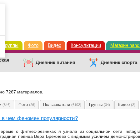
Группы
Фото
Видео
Консультации
Магазин han
ская
Дневник питания
Дневник спорта
ено 7267 материалов.
ки
Фото
Пользователи
Группы
Видео
(846)
(26)
(6102)
(34)
(2)
: в чем феномен популярности?
с
первые о фитнес-резинках я узнала из социальной сети Instag
страдная певица Вера Брежнева с видимым усилием демонстриров