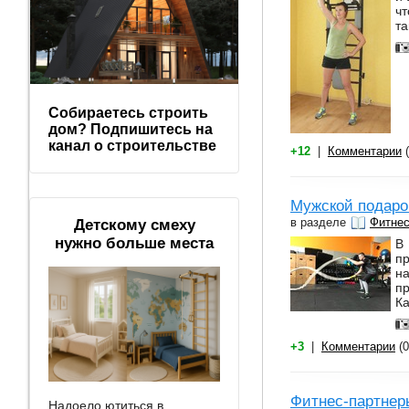
чт
та
Собираетесь строить
дом? Подпишитесь на
канал о строительстве
+12
|
Комментарии
(
Мужской подарок
в разделе
Фитне
Детскому смеху
нужно больше места
В
пр
н
пр
Ка
+3
|
Комментарии
(0
Фитнес-партне
Надоело ютиться в