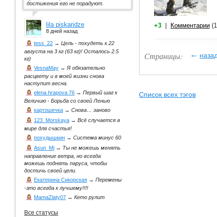
достижения его не порадуют.
lila piskaridze
+3
|
Комментарии
(1
8 дней назад
tess_22
→
Цель - похудеть к 22
августа на 3 кг (63 кг)! Осталось 2.5
←
Страницы:
наза
кг)
VesnaMay
→
Я обязательно
расцвету и в моей жизни снова
наступит весна.
elena hrapova 76
→
Первый шаг к
Список всех тэгов
Величию - Борьба со своей Ленью
картошечка
→
Снова… заново
123_Morskaya
→
Всё случается в
мире для счастья!
похудышкин
→
Система минус 60
Asun_Mi
→
Ты не можешь менять
направление ветра, но всегда
можешь поднять паруса, чтобы
достичь своей цели.
Екатерина Сикорская
→
Перемены
-это всегда к лучшему!!!!
MamaZlaty07
→
Кето рулит
Все статусы