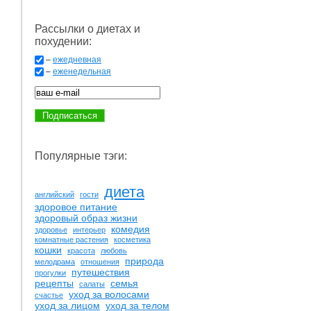
Рассылки о диетах и
похудении:
–
ежедневная
–
еженедельная
Популярные тэги:
диета
английский
гости
здоровое питание
здоровый образ жизни
комедия
здоровье
интерьер
комнатные растения
косметика
кошки
красота
любовь
природа
мелодрама
отношения
путешествия
прогулки
рецепты
семья
салаты
уход за волосами
счастье
уход за лицом
уход за телом