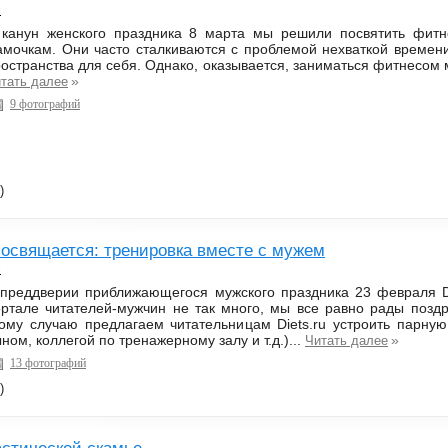
с
 канун женского праздника 8 марта мы решили посвятить фит
мочкам. Они часто сталкиваются с проблемой нехваткой времени
остранства для себя. Однако, оказывается, заниматься фитнесом 
»
тать далее
9 фотографий
)
освящается: тренировка вместе с мужем
с
 преддверии приближающегося мужского праздника 23 февраля D
ртале читателей-мужчин не так много, мы все равно рады поздр
тому случаю предлагаем читательницам Diets.ru устроить парну
ном, коллегой по тренажерному залу и т.д.)...
»
Читать далее
13 фотографий
)