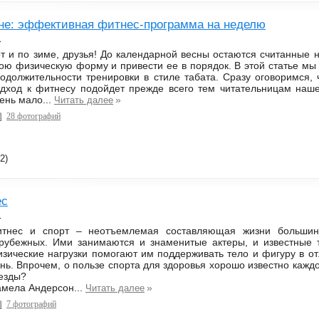
сне: эффективная фитнес-программа на неделю
с
т и по зиме, друзья! До календарной весны остаются считанные н
ою физическую форму и привести ее в порядок. В этой статье мы
одолжительности тренировки в стиле табата. Сразу оговоримся, 
дход к фитнесу подойдет прежде всего тем читательницам наше
ень мало...
»
Читать далее
28 фотографий
2)
ес
с
тнес и спорт – неотъемлемая составляющая жизни большинст
рубежных. Ими занимаются и знаменитые актеры, и известные 
зические нагрузки помогают им поддерживать тело и фигуру в о
нь. Впрочем, о пользе спорта для здоровья хорошо известно каж
езды?
мела Андерсон...
»
Читать далее
7 фотографий