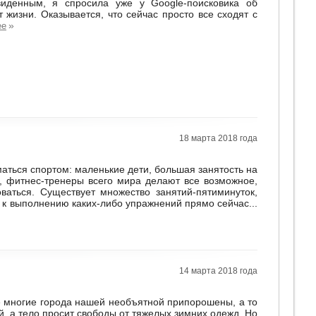
виденным, я спросила уже у Google-поисковика об
 жизни. Оказывается, что сейчас просто все сходят с
»
ее
18 марта 2018 года
маться спортом: маленькие дети, большая занятость на
м, фитнес-тренеры всего мира делают все возможное,
ваться. Существует множество занятий-пятиминуток,
 к выполнению каких-либо упражнений прямо сейчас...
14 марта 2018 года
 многие города нашей необъятной припорошены, а то
, а тело просит свободы от тяжелых зимних одежд. Но