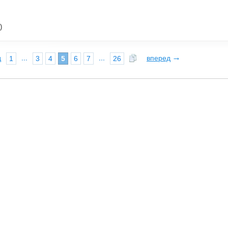
)
→
д
...
...
вперед
1
3
4
5
6
7
26