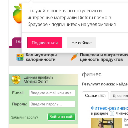
Получайте советы по похудению и
интересные материалы Diets.ru прямо в
браузере - подпишитесь на уведомления!
Главная
Диеты
Статьи
Дневники
Люди
Подписаться
Не сейчас
Калькуляторы
Пищевая и энергетиче
калорийности
ценность продуктов
фитнес
Единый профиль
МедиаФорт
Результат поиска: найд
E-mail:
Статьи
Дневни
(257)
Пароль:
Фитнес-резинки
в разделе
Фитне
Забыли пароль?
В
э