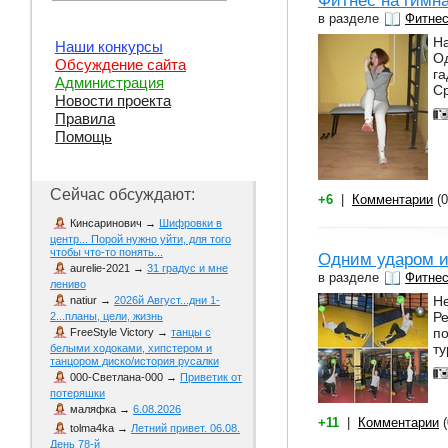
Фитнес на гимн
в разделе
Фитне
Н
Наши конкурсы
О
Обсуждение сайта
га
Администрация
Ср
Новости проекта
Правила
Помощь
Сейчас обсуждают:
+6
|
Комментарии
(0
Кинсаринович
→
Шифровки в
центр... Порой нужно уйти, для того
чтобы что-то понять...
Одним ударом и
aurelie-2021
→
31 градус и мне
в разделе
Фитне
лениво
Не
natiur
→
2026й Август...дни 1-
Ре
2...планы, цели, жизнь
по
FreeStyle Victory
→
танцы с
ту
белыми ходоками, хипстером и
танцором диско/история русалки
000-Светлана-000
→
Приветик от
потеряшки
маляфка
→
6.08.2026
+11
|
Комментарии
(
tolma4ka
→
Летний привет. 06.08.
День 78-й