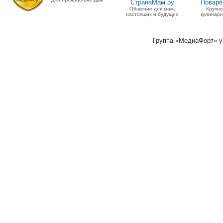
СтранаМам.ру
Поварё
Общение для мам,
Крупн
настоящих и будущих
кулинарн
Группа «МедиаФорт» 