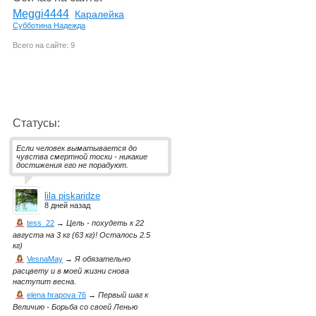
Meggi4444
Каралейка
Субботина Надежда
Всего на сайте: 9
Статусы:
Если человек выматывается до
чувства смертной тоски - никакие
достижения его не порадуют.
lila piskaridze
8 дней назад
tess_22
→
Цель - похудеть к 22
августа на 3 кг (63 кг)! Осталось 2.5
кг)
VesnaMay
→
Я обязательно
расцвету и в моей жизни снова
наступит весна.
elena hrapova 76
→
Первый шаг к
Величию - Борьба со своей Ленью