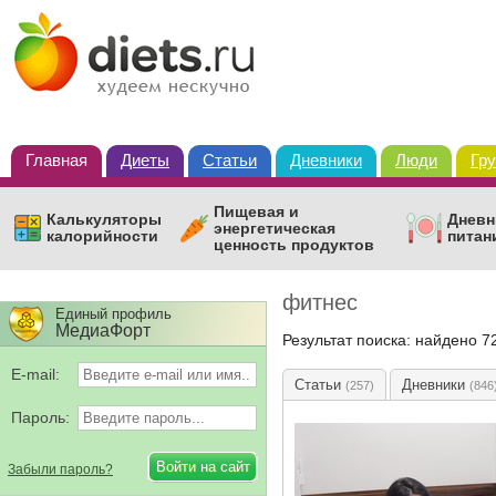
Главная
Диеты
Статьи
Дневники
Люди
Гр
Пищевая и
Калькуляторы
Дневн
энергетическая
калорийности
питан
ценность продуктов
фитнес
Единый профиль
МедиаФорт
Результат поиска: найдено 7
E-mail:
Статьи
Дневники
(257)
(846
Пароль:
Забыли пароль?