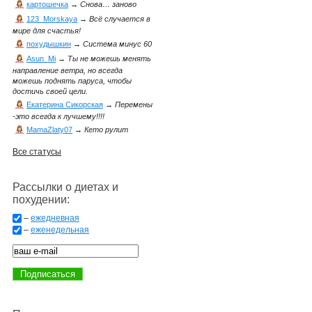
картошечка
→
Снова… заново
123_Morskaya
→
Всё случается в
мире для счастья!
похудышкин
→
Система минус 60
Asun_Mi
→
Ты не можешь менять
направление ветра, но всегда
можешь поднять паруса, чтобы
достичь своей цели.
Екатерина Сикорская
→
Перемены
-это всегда к лучшему!!!!
MamaZlaty07
→
Кето рулит
Все статусы
Рассылки о диетах и
похудении:
–
ежедневная
–
еженедельная