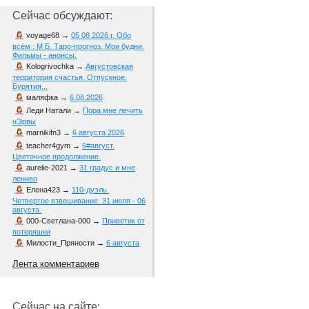
Сейчас обсуждают:
voyage68
→
05 08 2026 г. Обо
всём : М Б. Таро-прогноз. Мои будни.
Фильмы - анонсы.
Kologrivochka
→
Августовская
территория счастья. Отпускное.
Бурятия...
маляфка
→
6.08.2026
Леди Натали
→
Пора мне лечить
нЭрвы
marnikifn3
→
6 августа 2026
teacher4gym
→
6#август.
Цветочное продолжение.
aurelie-2021
→
31 градус и мне
лениво
Елена423
→
110-дуэль.
Четвертое взвешивание. 31 июля - 06
августа.
000-Светлана-000
→
Приветик от
потеряшки
Милости_Пряности
→
6 августа
Лента комментариев
Сейчас на сайте: