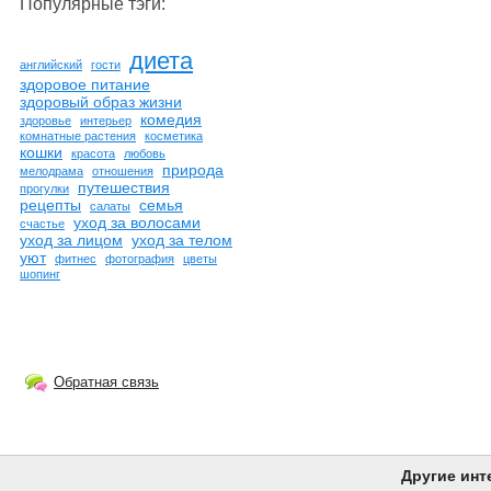
Популярные тэги:
диета
английский
гости
здоровое питание
здоровый образ жизни
комедия
здоровье
интерьер
комнатные растения
косметика
кошки
красота
любовь
природа
мелодрама
отношения
путешествия
прогулки
рецепты
семья
салаты
уход за волосами
счастье
уход за лицом
уход за телом
уют
фитнес
фотография
цветы
шопинг
Обратная связь
Другие инт