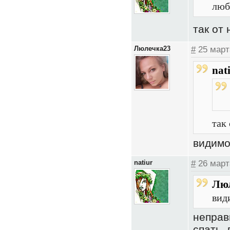
люб
так от
Люлечка23
#
25 март
nat
так
видимо,
natiur
#
26 март
Люл
вид
неправ
спать,