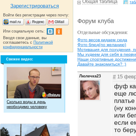
Общая таблица
таб
Зарегистрироваться
Войти без регистрации через почту:
Форум клуба
mail.ru
Яндекс
GMail
Или социальную сеть:
Отдельные обсуждения:
Вводя свои данные, вы
Фото весов кидаем сюда
соглашаетесь с
Политикой
Фото блюд(по желанию)
конфиденциальности
Мотивация для похудения, 
Мы худеем для себя в перву
Наши спортивные достижен
Свежее видео:
Давайте знакомиться? ;)
Люлечка23
#
15 февр
фуф ка
еще лю
платье
Сколько воды в день
необходимо человеку
(ну ко
или бег
если е
то беру