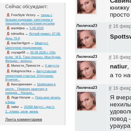
Савин
книжку
Сейчас обсуждают:
просто
FreeStyle Victory
→
танцы с
белыми ходоками, хипстером и
танцором диско/история русалки
Люлечка23
#
16 февр
маляфка
→
5.08.2026
tolma4ka
→
Летний привет. 07.08.
Spott
День 79-й
teacher4gym
→
6#август.
Цветочное продолжение.
voyage68
→
05 08 2026 г. Обо
Люлечка23
#
16 февр
всём : М Б. Таро-прогноз. Мои будни.
Фильмы - анонсы.
natiur
,
Милости_Пряности
→
6 августа
Kologrivochka
→
Августовская
а то н
территория счастья. Отпускное.
Бурятия...
Кинсаринович
→
Шифровки в
Люлечка23
#
16 февр
центр... Привожу квартиру в
порядок... Начало...
Я вчер
Леди Натали
→
Пора мне лечить
нЭрвы
нехилы
natiur
→
2026й Август...дни 1-
удовол
2...планы, цели, жизнь
повод 
Лента комментариев
ураура!