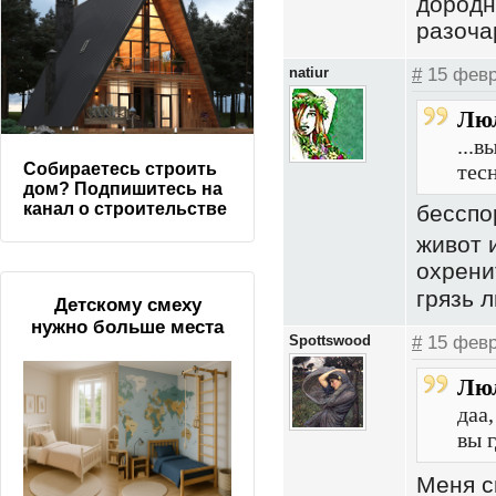
дородн
разоча
natiur
#
15 февр
Люл
...
тесн
Собираетесь строить
дом? Подпишитесь на
канал о строительстве
бесспо
живот 
охрени
грязь 
Детскому смеху
нужно больше места
Spottswood
#
15 февр
Люл
даа
вы г
Меня с