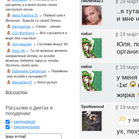
Люлечка23
#
19 март
расцвету и в моей жизни снова
..я тута
наступит весна.
elena hrapova 76
→
Первый шаг к
и мне н
Величию - Борьба со своей Ленью
картошечка
→
Снова… заново
123_Morskaya
→
Всё случается в
natiur
#
19 март
мире для счастья!
Юля, п
похудышкин
→
Система минус 60
органи
Asun_Mi
→
Ты не можешь менять
направление ветра, но всегда
можешь поднять паруса, чтобы
достичь своей цели.
natiur
#
19 март
Екатерина Сикорская
→
Перемены
у меня
-это всегда к лучшему!!!!
MamaZlaty07
→
Кето рулит
-1кг
Все статусы
жирка
Spottswood
#
19 март
Рассылки о диетах и
похудении:
у ме
–
ежедневная
–
еженедельная
ух, по