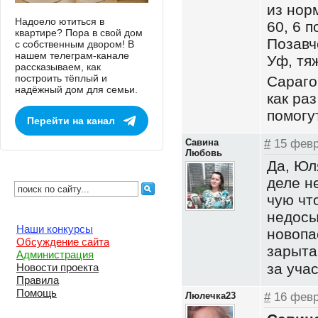
из нор
Надоело ютиться в
60, 6 п
квартире? Пора в свой дом
Позавч
с собственным двором! В
нашем телеграм-канале
Уф, тя
рассказываем, как
построить тёплый и
Сараго
надёжный дом для семьи.
как ра
помогу
Перейти на канал
Савина
#
15 февр
Любовь
Да, Юл
деле н
чую чт
недосы
Наши конкурсы
новопа
Обсуждение сайта
зарыта
Администрация
за уча
Новости проекта
Правила
Помощь
Люлечка23
#
16 февр