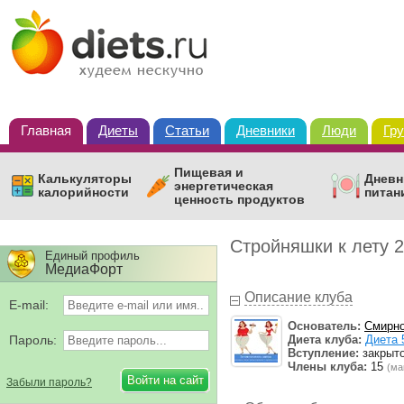
Главная
Диеты
Статьи
Дневники
Люди
Гр
Пищевая и
Калькуляторы
Дневн
энергетическая
калорийности
питан
ценность продуктов
Стройняшки к лету 
Единый профиль
МедиаФорт
Описание клуба
E-mail:
Основатель:
Смирно
Пароль:
Диета клуба:
Диета 
Вступление:
закрыт
Члены клуба:
15
(ма
Забыли пароль?