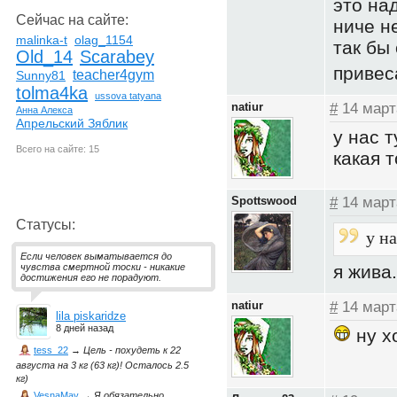
это на
Сейчас на сайте:
ниче н
malinka-t
olag_1154
так бы
Old_14
Scarabey
привес
teacher4gym
Sunny81
tolma4ka
ussova tatyana
natiur
#
14 март
Анна Алекса
Апрельский Зяблик
у нас 
Всего на сайте: 15
какая т
Spottswood
#
14 март
Статусы:
у н
Если человек выматывается до
я жива
чувства смертной тоски - никакие
достижения его не порадуют.
natiur
#
14 март
lila piskaridze
8 дней назад
ну х
tess_22
→
Цель - похудеть к 22
августа на 3 кг (63 кг)! Осталось 2.5
кг)
VesnaMay
→
Я обязательно