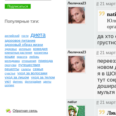
Люлечка23
#
21 март
nat
Юля
Популярные тэги:
орг
диета
да хто 
английский
гости
здоровое питание
грустн
здоровый образ жизни
комедия
здоровье
интерьер
Люлечка23
#
21 март
комнатные растения
косметика
кошки
красота
любовь
переезж
природа
мелодрама
отношения
путешествия
прогулки
новом 
рецепты
семья
салаты
я в Ш
уход за волосами
счастье
уход за лицом
уход за телом
тут со
уют
фитнес
фотография
цветы
дошира
шопинг
мультя 
natiur
#
21 март
Обратная связь
Люл