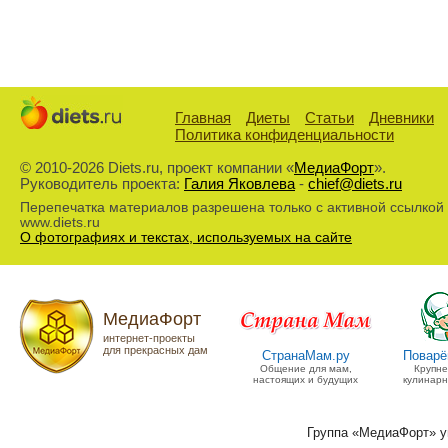
Главная
Диеты
Статьи
Дневники
Политика конфиденциальности
© 2010-2026 Diets.ru, проект компании «
МедиаФорт
».
Руководитель проекта:
Галия Яковлева
-
chief@diets.ru
Перепечатка материалов разрешена только с активной ссылкой
www.diets.ru
О фотографиях и текстах, используемых на сайте
МедиаФорт
интернет-проекты
для прекрасных дам
СтранаМам.ру
Поварё
Общение для мам,
Крупн
настоящих и будущих
кулинарн
Группа «МедиаФорт» 