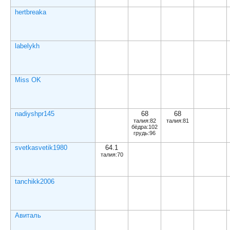
hertbreaka
hertbreaka
labelykh
labelykh
Miss OK
Miss OK
nadiyshpr145
nadiyshpr145
68
68
талия:82
талия:81
бёдра:102
грудь:96
svetkasvetik1980
svetkasvetik1980
64.1
талия:70
tanchikk2006
tanchikk2006
Авиталь
Авиталь