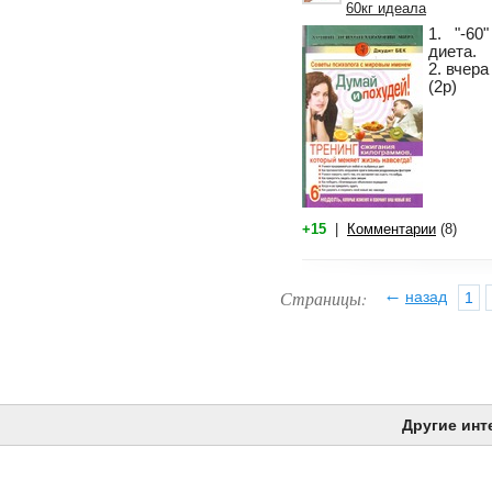
60кг идеала
1. "-60
диета.
2. вчер
(2р)
+15
|
Комментарии
(8)
←
Страницы:
назад
1
Другие инт