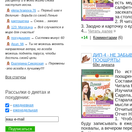
расцвету и в моей жизни снова
есть ме
наступит весна.
салфет
elena hrapova 76
→
Первый шаг к
засекат
Величию - Борьба со своей Ленью
за столо
2. Я чит
картошечка
→
Снова… заново
3. Заодно и карточку о е
123_Morskaya
→
Всё случается в
4...
»
Читать далее
мире для счастья!
+14
|
Комментарии
(6)
похудышкин
→
Система минус 60
Asun_Mi
→
Ты не можешь менять
направление ветра, но всегда
можешь поднять паруса, чтобы
ДИП-4 - НЕ ЗАБ
достичь своей цели.
ПООЩРЯТЬ!
Екатерина Сикорская
→
Перемены
60кг идеала
-это всегда к лучшему!!!!
По ист
поощрени
Все статусы
Состави
Читала 
Изучила
Рассылки о диетах и
Сидела,
похудении:
Старал
мысли и
–
ежедневная
Отчитыв
–
еженедельная
Отчет 
1. Что
буду записывать в еже
похвалы, а вечером пере