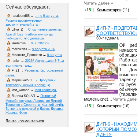
»
Читать далее
Сейчас обсуждают:
+15
|
Комментарии
(11)
natalbond88
→
... по 9 августа.
Ремонт промежуточно-
заключительный этап.
ДИП-7 - ПОДГОТ
Liliya_Z
→
Спортивные заметки:
СООТВЕТСТВУЮ
Alpe d‘Huez Triathlon или когда
60кг идеала
любишь то, что делаешь
маляфка
→
8.08.2026пи
Ой, реб
marnikifn3
→
9 августа 2026
никаког
обраща
Милости_Пряности
→
9 августа
Работаю
natiur
→
2026й Август...дни 3-7...а
пока ник
воз и ныне там...
1. До
F_21
→
Рецепты. Картофельный
изменен
салат.
тарелку
Маришка2705
→
Прогулка к
по рубч
Трихологу. Лечим 3 пера)))))
обычну
lost_woman
→
Моя квартира.
(таре
Львица SOLAR
→
Пятничка!
маленькие)...
Читать дале
Мягкой поступью Львицы по Летней
Тропинке в Серенгети. Краткий отчёт.
+15
|
Комментарии
(16)
Встреча с подругой с Диетс. Днюшка
Жорика. Фото
Лента комментариев
ДИП-6 - НАХОДИ
КОТОРЫЙ ПОМО
ДИЕТУ