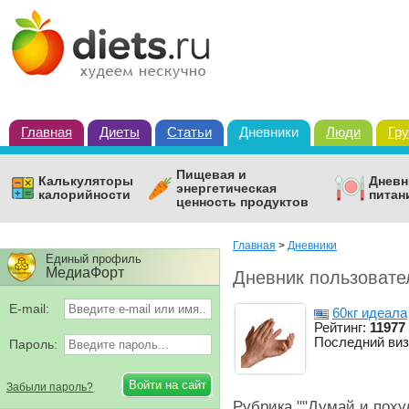
Главная
Диеты
Статьи
Дневники
Люди
Гр
Пищевая и
Калькуляторы
Дневн
энергетическая
калорийности
питан
ценность продуктов
Главная
>
Дневники
Единый профиль
МедиаФорт
Дневник пользовате
E-mail:
60кг идеала
Рейтинг:
11977
Последний виз
Пароль:
Забыли пароль?
Рубрика ""Думай и похуд