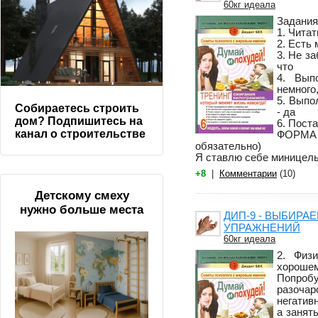
60кг идеала
Задания
1. Читат
2. Есть
3. Не з
что
4. Вып
немного
5. Выпо
Собираетесь строить
- да
дом? Подпишитесь на
6. Пост
канал о строительстве
ФОРМА 
обязательно)
Я ставлю себе миницель -
+8
|
Комментарии
(10)
Детскому смеху
нужно больше места
ДИП-9 - ВЫБИРА
УПРАЖНЕНИЙ
60кг идеала
2. Физ
хорошем
Попро
разоча
негатив
а занят