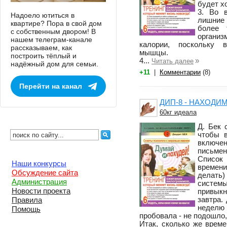
будет х
3. Во 
Надоело ютиться в
лишние
квартире? Пора в свой дом
более 
с собственным двором! В
органи
нашем телеграм-канале
калории, поскольку 
рассказываем, как
мышцы.
построить тёплый и
4...
»
Читать далее
надёжный дом для семьи.
+11
|
Комментарии
(8)
Перейти на канал
ДИП-8 - НАХОДИ
60кг идеала
Д. Бек 
чтобы 
включе
письмен
Список
Наши конкурсы
времени
Обсуждение сайта
делать)
Администрация
систем
Новости проекта
привык
завтра.
Правила
недел
Помощь
пробовала - не подошло,
Итак, сколько же време