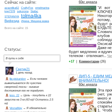
60кг идеала
Сейчас на сайте:
"И вот
azazelika62
CraftyFox
emelmarina
КЛЮЧЕ
kpp7378
sekorona
Stafac
tolma4ka
Некото
STEFANIYA
потому,
Вифезда
Ирина_Мишина мама
будут р
БУДЬТЕ
Всего на сайте: 15
Словил
клубо
соблюд
Оксисайз
Даже не
Статусы:
будет медленно и вдумчив
телеком - отвлекает...
Чи
В пути к себе
+17
|
Комментарии
(26)
Светик21
1 день назад
ДИП-5 - ЕДИМ М
lila piskaridze
→
Если человек
ВНИМАТЕЛЬНО!
выматывается до чувства
60кг идеала
смертной тоски - никакие
Эта про
достижения его не порадуют.
(нет, у
tess_22
→
Цель - похудеть к 22
много и
августа на 3 кг (63 кг)! Осталось 2.5
спокой
кг)
старать
VesnaMay
→
Я обязательно
1. Чтоб