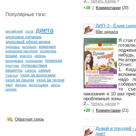
2...
»
Читать далее
+18
|
Комментарии
(20)
Популярные тэги:
ДИП-3 - Едим сидя
диета
60кг идеала
английский
гости
здоровое питание
Я стоя п
здоровый образ жизни
готовлю
комедия
здоровье
интерьер
поджвыв
комнатные растения
косметика
нибудь,
кошки
красота
любовь
Но втор
природа
мелодрама
отношения
Отчет:
путешествия
прогулки
1. Ког
рецепты
семья
салаты
вспомню
уход за волосами
счастье
надо л
уход за лицом
уход за телом
собирал
уют
фитнес
фотография
цветы
то съе
шопинг
наказания я 10 раз при
проблемные зоны.
2...
»
Читать далее
+20
|
Комментарии
(21)
Обратная связь
Думай и похудей -
диет