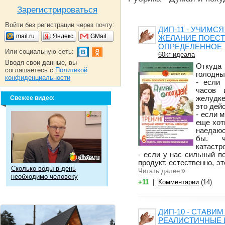
Зарегистрироваться
Войти без регистрации через почту:
ДИП-11 - УЧИМСЯ
mail.ru
Яндекс
GMail
ЖЕЛАНИЕ ПОЕСТЬ
ОПРЕДЕЛЕННОЕ
Или социальную сеть:
60кг идеала
Вводя свои данные, вы
Откуда
соглашаетесь с
Политикой
голодны
конфиденциальности
- если
часов 
Свежее видео:
желудк
это дейс
- если 
еще хот
наедаюс
бы. ч
катастр
- если у нас сильный п
продукт, естественно, эт
Сколько воды в день
»
Читать далее
необходимо человеку
+11
|
Комментарии
(14)
ДИП-10 - СТАВИ
РЕАЛИСТИЧНЫЕ 