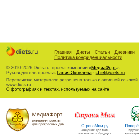
Главная
Диеты
Статьи
Дневники
Политика конфиденциальности
© 2010-2026 Diets.ru, проект компании «
МедиаФорт
».
Руководитель проекта:
Галия Яковлева
-
chief@diets.ru
Перепечатка материалов разрешена только с активной ссылкой
www.diets.ru
О фотографиях и текстах, используемых на сайте
МедиаФорт
интернет-проекты
для прекрасных дам
СтранаМам.ру
Поварё
Общение для мам,
Крупн
настоящих и будущих
кулинарн