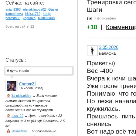
Тренировки сего
Сейчас на сайте:
Шаги
anian9393
elenaklimova02
Gasier
iramokhova
iriska1712
keniy
7 фотографий
peresto56
yag0dka
Юшкина48
+18
|
Коммента
Всего на сайте: 12
3.05.2026
маляфка
Статусы:
Приветы)
Вес -400
В пути к себе
Вчера к ночи ш
Светик21
Уже после трени
16 часов назад
Понимаю, что го
lila piskaridze
→
Если человек
Но лёжа начала
выматывается до чувства
смертной тоски - никакие
кружилась.
достижения его не порадуют.
Пришлось пить
tess_22
→
Цель - похудеть к 22
августа на 3 кг (63 кг)! Осталось 2.5
снились
кг)
Вот надо всё та
VesnaMay
→
Я обязательно