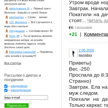
расцвету и в моей жизни снова
Утром вроде но
наступит весна.
Завтрак. Начала
elena hrapova 76
→
Первый шаг к
Величию - Борьба со своей Ленью
Покатили на дач
картошечка
→
Снова… заново
стоят...
Читать д
123_Morskaya
→
Всё случается в
мире для счастья!
9 фотографий
похудышкин
→
Система минус 60
+21
|
Коммента
Asun_Mi
→
Ты не можешь менять
направление ветра, но всегда
можешь поднять паруса, чтобы
достичь своей цели.
2.05.2026
Екатерина Сикорская
→
Перемены
маляфка
-это всегда к лучшему!!!!
Приветы)
Все статусы
Вес -250
Проспала до 8:3
Рассылки о диетах и
похудении:
Странно)
Завтрак. Ела на
–
ежедневная
–
еженедельная
муж следом.
Поехали на да
Только каркас т