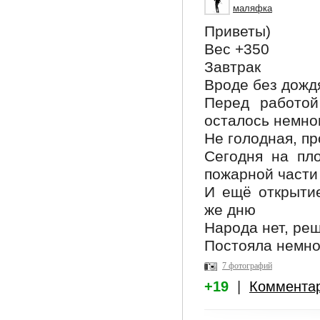
маляфка
Приветы)
Вес +350
Завтрак
Вроде без дождя
Перед работой
осталось немно
Не голодная, пр
Сегодня на пл
пожарной части
И ещё открытие
же дню
Народа нет, ре
Постояла немно
7 фотографий
+19
|
Коммента