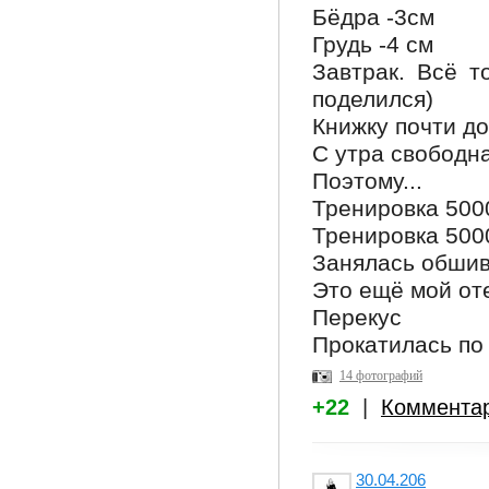
Бёдра -3см
Грудь -4 см
Завтрак. Всё т
поделился)
Книжку почти д
С утра свободна
Поэтому...
Тренировка 5000
Тренировка 500
Занялась обшивк
Это ещё мой оте
Перекус
Прокатилась по 
14 фотографий
+22
|
Коммента
30.04.206