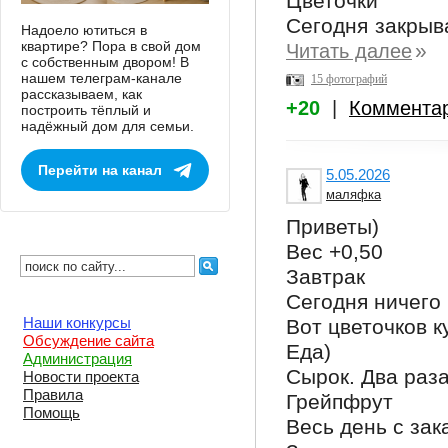
Цветочки
Сегодня закрыв
Надоело ютиться в
квартире? Пора в свой дом
»
Читать далее
с собственным двором! В
нашем телеграм-канале
15 фотографий
рассказываем, как
+20
|
Коммента
построить тёплый и
надёжный дом для семьи.
Перейти на канал
5.05.2026
маляфка
Приветы)
Вес +0,50
Завтрак
Сегодня ничего 
Наши конкурсы
Вот цветочков к
Обсуждение сайта
Еда)
Администрация
Сырок. Два раз
Новости проекта
Правила
Грейпфрут
Помощь
Весь день с зак