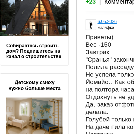
+23
|
Коммента
6.05.2026
маляфка
Приветы)
Вес -150
Собираетесь строить
Завтрак
дом? Подпишитесь на
канал о строительстве
"Сранья" законч
Полила рассаду
Не успела толко
Йомайо.. Как о
Детскому смеху
нужно больше места
на полтора часа
Отдохнуть не уд
Да, заказ отфот
делала.
Голубей только
На даче пила ко