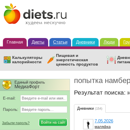
Главная
Диеты
Статьи
Дневники
Люди
Гр
Пищевая и
Калькуляторы
Дневн
энергетическая
калорийности
питан
ценность продуктов
попытка намбер
Единый профиль
МедиаФорт
Результат поиска:
E-mail:
Дневники
(154)
Пароль:
7.05.2026
Забыли пароль?
маляфка