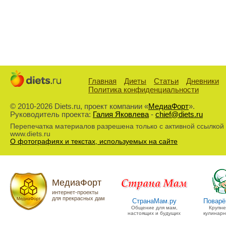
Главная
Диеты
Статьи
Дневники
Политика конфиденциальности
© 2010-2026 Diets.ru, проект компании «
МедиаФорт
».
Руководитель проекта:
Галия Яковлева
-
chief@diets.ru
Перепечатка материалов разрешена только с активной ссылкой
www.diets.ru
О фотографиях и текстах, используемых на сайте
МедиаФорт
интернет-проекты
для прекрасных дам
СтранаМам.ру
Поварё
Общение для мам,
Крупн
настоящих и будущих
кулинарн