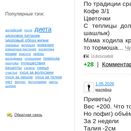
По традиции ср
Кофе 3/1
Популярные тэги:
Цветочки
С теплицы дол
диета
английский
гости
шашлык)
здоровое питание
Мама ходила кр
здоровый образ жизни
комедия
здоровье
интерьер
то тормоша...
Чи
комнатные растения
косметика
кошки
красота
любовь
14 фотографий
природа
мелодрама
отношения
путешествия
+28
|
Коммента
прогулки
рецепты
семья
салаты
уход за волосами
счастье
уход за лицом
уход за телом
уют
фитнес
фотография
цветы
1.05.2026
шопинг
маляфка
Приветы)
Вес +200. Что т
Но пофиг) объё
Обратная связь
За 2 недели
Талия -2см