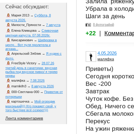
Залила ряженку
Сейчас обсуждают:
Убрала в холод
Шаги за день
Мария 2013
→
Суббота, 8
августа 2026.
8 фотографий
Милости_Пряности
→
7 августа
Елена Климцова
→
Сливочная
+22
|
Коммента
цветная капуста. 07.08.2026г.
Кинсаринович
→
Шифровки в
центр... Вот пуля пролетела и
агхааа...
4.05.2026
Апрельский Зяблик
→
Я худею с
фото.
маляфка
FreeStyle Victory
→
28.07.26
Приветы)
третий день в санатории. вкусная
рыбка под вкусное пивко/ я теряю
Сегодня коротко
нервы
маляфка
→
7.08.2026
Вес -200
marnikifn3
→
8 августа 2026
Завтрак
000-Светлана-000
→
Приветик от
потеряшки
Чуток кофе. Без
картошечка
→
Мой огородик
Обед. Ничего се
махонький))) Кто покажет свой, у
того быстрее всё созреет)))
Сбегала молоко
Лента комментариев
Перекус
На ужин ряженк