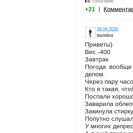
9 фотографий
+21
|
Коммента
28.04.2026
маляфка
Приветы)
Вес -400
Завтрак
Погода вообще 
делом.
Через пару часо
Кто я такая, чт
Поспали хорошо
Заварила облеп
Закинула стирку
Попутно слушала
У многих депрес