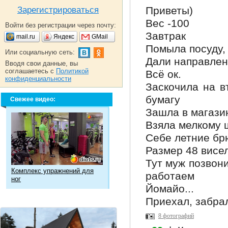
Приветы)
Зарегистрироваться
Вес -100
Войти без регистрации через почту:
Завтрак
mail.ru
Яндекс
GMail
Помыла посуду, 
Или социальную сеть:
Дали направлен
Вводя свои данные, вы
соглашаетесь с
Политикой
Всё ок.
конфиденциальности
Заскочила на в
бумагу
Свежее видео:
Зашла в магази
Взяла мелкому 
Себе летние брю
Размер 48 висел
Тут муж позвони
Комплекс упражнений для
работаем
ног
Йомайо...
Приехал, забрал
8 фотографий