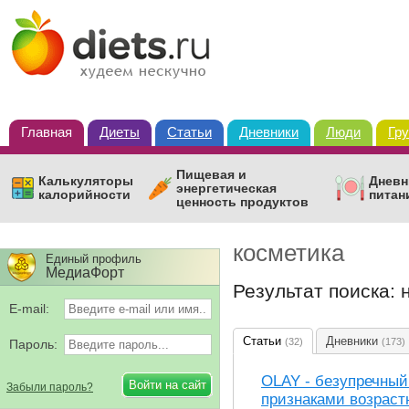
Главная
Диеты
Статьи
Дневники
Люди
Гр
Пищевая и
Калькуляторы
Дневн
энергетическая
калорийности
питан
ценность продуктов
косметика
Единый профиль
МедиаФорт
Результат поиска:
E-mail:
Статьи
Дневники
(32)
(173)
Пароль:
OLAY - безупречный
Забыли пароль?
признаками возраст