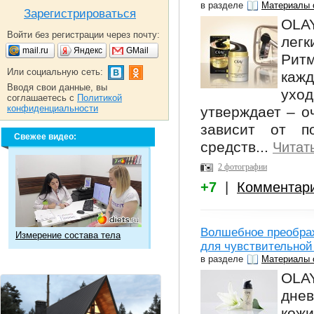
в разделе
Материалы 
Зарегистрироваться
OLAY
Войти без регистрации через почту:
легк
mail.ru
Яндекс
GMail
Рит
Или социальную сеть:
каж
Вводя свои данные, вы
уход
соглашаетесь с
Политикой
конфиденциальности
утверждает – о
зависит от п
Свежее видео:
средств...
Читат
2 фотографии
+7
|
Комментар
Волшебное преобра
Измерение состава тела
для чувствительной 
в разделе
Материалы 
OLA
дне
кож