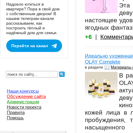
Надоело ютиться в
Эта
квартире? Пора в свой дом
дев
с собственным двором! В
нашем телеграм-канале
настоящее удов
рассказываем, как
ягодных фантаз
построить тёплый и
надёжный дом для семьи.
+6
|
Комментар
Перейти на канал
Идеально ухоженная
OLAY Complete
в разделе
Материалы 
В ра
OLA
акт
Наши конкурсы
Обсуждение сайта
дев
Администрация
кино
Новости проекта
кожей лица в л
Правила
Помощь
пробуждения, 
насыщенного