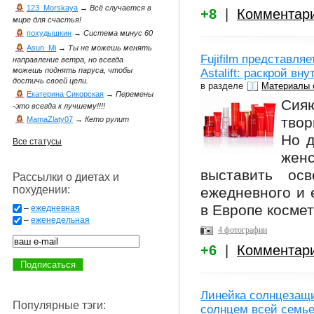
123_Morskaya
→
Всё случается в
+8
|
Комментар
мире для счастья!
похудышкин
→
Система минус 60
Asun_Mi
→
Ты не можешь менять
Fujifilm представл
направление ветра, но всегда
можешь поднять паруса, чтобы
Astalift: раскрой вн
достичь своей цели.
в разделе
Материалы 
Екатерина Сикорская
→
Перемены
Сияю
-это всегда к лучшему!!!!
твор
MamaZlaty07
→
Кето рулит
Но д
Все статусы
жен
выставить ос
Рассылки о диетах и
похудении:
ежедневного и е
в Европе космет
–
ежедневная
–
еженедельная
4 фотографии
+6
|
Комментар
Линейка солнцезащ
Популярные тэги:
солнцем всей семье