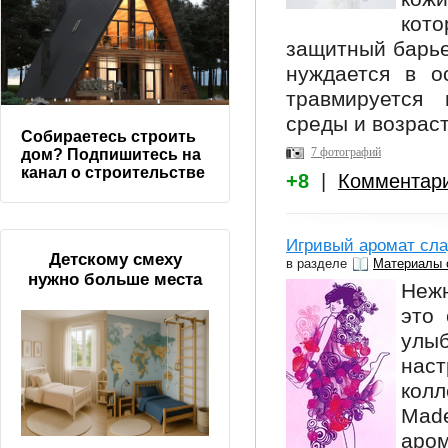
кот
защитный барье
нуждается в о
травмируется 
среды и возрас
Собираетесь строить
7 фотографий
дом? Подпишитесь на
канал о строительстве
+8
|
Комментар
Игривый аромат сла
Детскому смеху
в разделе
Материалы 
нужно больше места
Нежн
это 
улы
наст
кол
Mad
аром