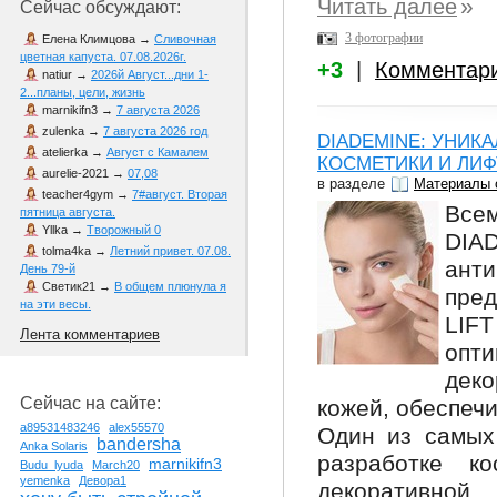
»
Читать далее
Сейчас обсуждают:
3 фотографии
Елена Климцова
→
Сливочная
цветная капуста. 07.08.2026г.
+3
|
Комментар
natiur
→
2026й Август...дни 1-
2...планы, цели, жизнь
marnikifn3
→
7 августа 2026
zulenka
→
7 августа 2026 год
DIADEMINE: УНИК
atelierka
→
Август с Камалем
КОСМЕТИКИ И ЛИФ
aurelie-2021
→
07,08
в разделе
Материалы 
teacher4gym
→
7#август. Вторая
Все
пятница августа.
Yllka
→
Творожный 0
DIA
tolma4ka
→
Летний привет. 07.08.
ант
День 79-й
Светик21
→
В общем плюнула я
пре
на эти весы.
LIF
Лента комментариев
опт
деко
Сейчас на сайте:
кожей, обеспеч
a89531483246
alex55570
Один из самых
bandersha
Anka Solaris
разработке к
marnikifn3
Budu_lyuda
March20
yemenka
Девора1
декоративной