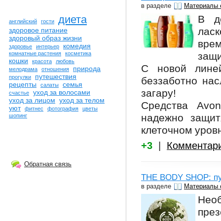
в разделе
Материалы 
В д
диета
английский
гости
ласк
здоровое питание
здоровый образ жизни
вре
комедия
здоровье
интерьер
защи
комнатные растения
косметика
кошки
красота
любовь
С новой лине
природа
мелодрама
отношения
путешествия
прогулки
беззаботно нас
рецепты
семья
салаты
загару!
уход за волосами
счастье
уход за лицом
уход за телом
Средства Avo
уют
фитнес
фотография
цветы
надежно защит
шопинг
клеточном уровн
+3
|
Комментар
Обратная связь
THE BODY SHOP: пу
в разделе
Материалы 
Нео
през