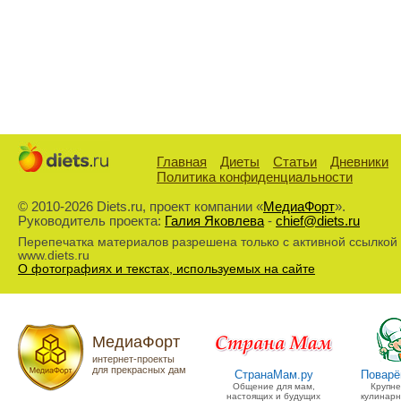
Главная
Диеты
Статьи
Дневники
Политика конфиденциальности
© 2010-2026 Diets.ru, проект компании «
МедиаФорт
».
Руководитель проекта:
Галия Яковлева
-
chief@diets.ru
Перепечатка материалов разрешена только с активной ссылкой
www.diets.ru
О фотографиях и текстах, используемых на сайте
МедиаФорт
интернет-проекты
для прекрасных дам
СтранаМам.ру
Поварё
Общение для мам,
Крупн
настоящих и будущих
кулинарн