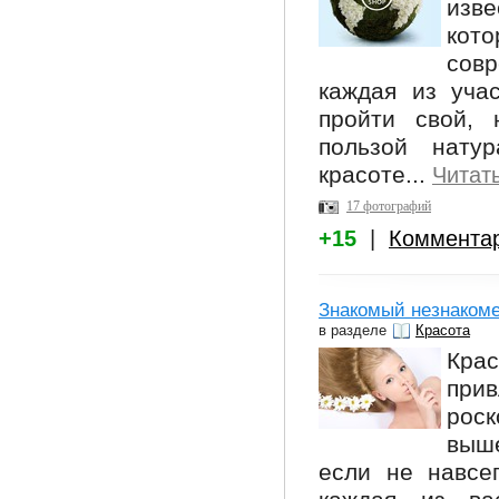
изве
кото
совр
каждая из уча
пройти свой, 
пользой натур
красоте...
Читат
17 фотографий
+15
|
Коммента
Знакомый незнакоме
в разделе
Красота
Кр
при
рос
выше
если не навсег