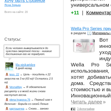
хочу быть стройной
универсальном 
Ясна Зорька
+11
|
Коммента
Всего на сайте: 20
Wella Pro Series пр
в разделе
Материалы 
Вот
Статусы:
инн
Если человек выматывается до
уход
чувства смертной тоски - никакие
достижения его не порадуют.
инду
Wella Pro S
lila piskaridze
8 дней назад
использования
tess_22
→
Цель - похудеть к 22
хотят добивать
августа на 3 кг (63 кг)! Осталось 2.5
дома. Средств
кг)
VesnaMay
→
Я обязательно
стоимостью и в
расцвету и в моей жизни снова
Инновационн
наступит весна.
elena hrapova 76
→
Первый шаг к
»
Читать далее
Величию - Борьба со своей Ленью
3 фотографии
картошечка
→
Снова… заново