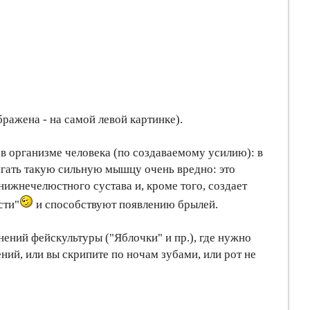
ражена - на самой левой картинке).
 в организме человека (по создаваемому усилию): в
рягать такую сильную мышцу очень вредно: это
ижнечелюстного сустава и, кроме того, создает
сти"
и способствуют появлению брылей.
ений фейскультуры ("Яблочки" и пр.), где нужно
ний, или вы скрипите по ночам зубами, или рот не