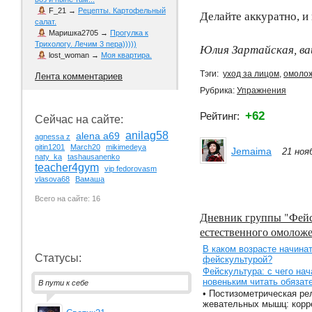
F_21
→
Рецепты. Картофельный
Делайте аккуратно, и
салат.
Маришка2705
→
Прогулка к
Трихологу. Лечим 3 пера)))))
Юлия Зартайская, в
lost_woman
→
Моя квартира.
Тэги:
уход за лицом
,
омоло
Лента комментариев
Рубрика:
Упражнения
+62
Рейтинг:
Сейчас на сайте:
anilag58
alena a69
agnessa z
gitin1201
March20
mikimedeya
Jemaima
21 ноя
naty_ka
tashausanenko
teacher4gym
vip fedorovasm
vlasova68
Вамаша
Всего на сайте: 16
Дневник группы "Фейс
естественного омолож
В каком возрасте начина
Статусы:
фейскультурой?
Фейскультура: с чего на
новеньким читать обязат
В пути к себе
• Постизометрическая ре
жевательных мышц: корр