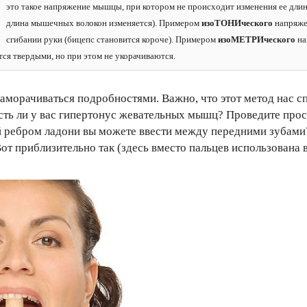
это такое напряжение мышцы, при котором не происходит изменения ее длин
длина мышечных волокон изменяется). Примером
изоТОНИческого
напряжен
сгибании руки (бицепс становится короче). Примером
изоМЕТРИческого
на
тся твердыми, но при этом не укорачиваются.
аморачиваться подробностями. Важно, что этот метод нас сп
сть ли у вас гипертонус жевательных мышц? Проведите прос
й ребром ладони вы можете ввести между передними зубами
 Вот приблизительно так (здесь вместо пальцев использована