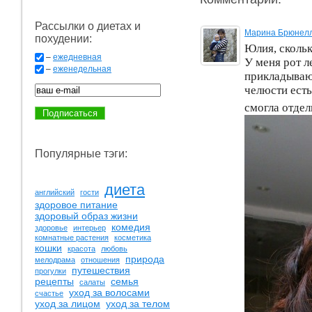
Рассылки о диетах и
Марина Брюнел
похудении:
Юлия, скольк
–
ежедневная
У меня рот л
–
еженедельная
прикладываю,
челюсти есть
смогла отдел
Популярные тэги:
диета
английский
гости
здоровое питание
здоровый образ жизни
комедия
здоровье
интерьер
комнатные растения
косметика
кошки
красота
любовь
природа
мелодрама
отношения
путешествия
прогулки
рецепты
семья
салаты
уход за волосами
счастье
уход за лицом
уход за телом