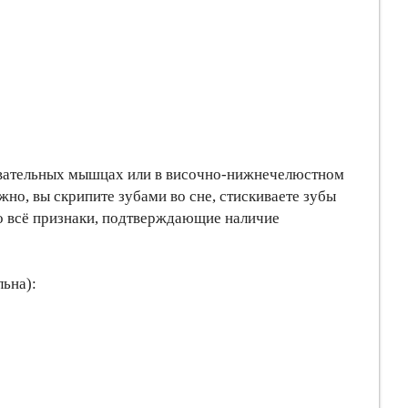
 жевательных мышцах или в височно-нижнечелюстном
но, вы скрипите зубами во сне, стискиваете зубы
о всё признаки, подтверждающие наличие
ьна):