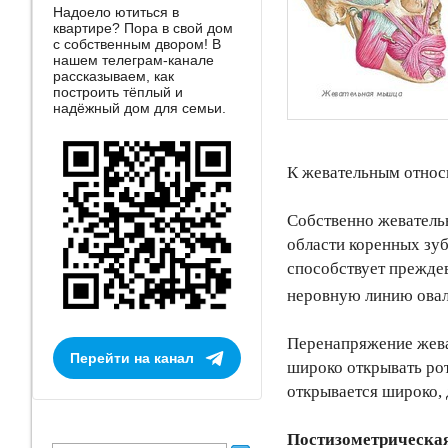
Надоело ютиться в
квартире? Пора в свой дом
с собственным двором! В
нашем телеграм-канале
рассказываем, как
построить тёплый и
надёжный дом для семьи.
К жевательным относи
Собственно жевательн
области коренных зуб
способствует преждев
неровную линию овал
Перенапряжение жеват
Перейти на канал
широко открывать рот
открывается широко,
Постизометрическа