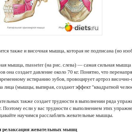
тся также и височная мышца, которая не подписана (но изоб
ая мышца, masseter (на рис. слева) — самая сильная мышца
ов она создает давление около 70 кг. Понятно, что перенап
ременному истиранию зубов, провоцирует артроз височно-н
а лица (мышцы, выпирая, создают эффект "квадратной челю
ельных также создает трудности в выполнении ряда упражн
. Поэтому если у вас трудности с выполнением этих упражне
 давайте научимся расслаблять жевательные мышцы.
я релаксация жевательных мышц