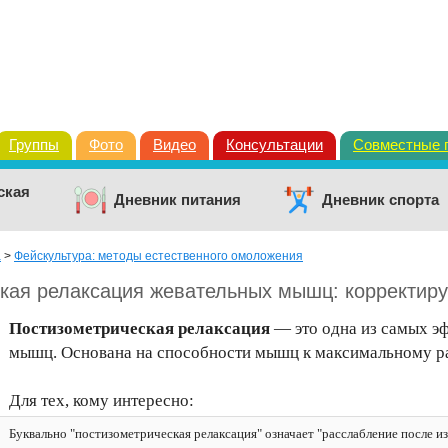
Группы
Фото
Видео
Консультации
Совместные 
ская
Дневник питания
Дневник спорта
а
>
Фейскультура: методы естественного омоложения
кая релаксация жевательных мышц: корректир
Постизометрическая релаксация
— это одна из самых э
мышц. Основана на способности мышц к максимальному р
Для тех, кому интересно:
Буквально "постизометрическая релаксация" означает "расслабление после 