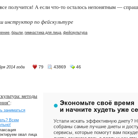
 все получится! А если что-то осталось непонятным — спраш
аш инструктор по фейскультуре
жение
,
брыли
,
гимнастика для лица
,
фейскультура
79
43869
46
бря 2014 года
культура: методы
ения"
:
ть заниматься
чать? Всем
ельно!
лаксация
ектируем овал лица