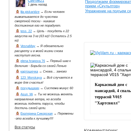
Светик21
Продолжаем формироват
1 день назад
прием «Скульптор»
Упражнение на подъем ск
lila piskaridze
→
Если человек
выматывается до чувства
смертной тоски - никакие
достижения его не порадуют.
tess_22
→
Цель - похудеть к 22
августа на 3 кг (63 кг)! Осталось 2.5
кг)
VesnaMay
→
Я обязательно
расцвету и в моей жизни снова
наступит весна.
elena hrapova 76
→
Первый шаг к
Величию - Борьба со своей Ленью
картошечка
→
Снова… заново
123_Morskaya
→
Всё случается в
мире для счастья!
Каркасный дом с
похудышкин
→
Система минус 60
мансардой, 4 спал
Asun_Mi
→
Ты не можешь менять
террасой V015
направление ветра, но всегда
"Хартсвилл"
можешь поднять паруса, чтобы
достичь своей цели.
Екатерина Сикорская
→
Перемены
-это всегда к лучшему!!!!
Все статусы
Комментарии: