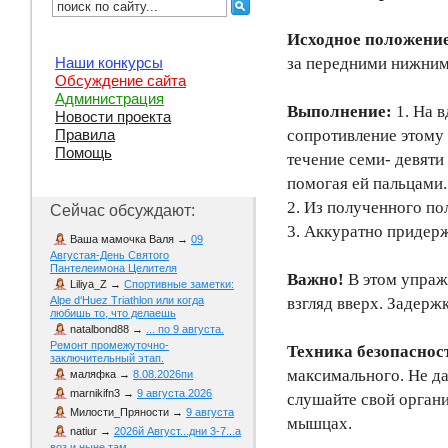
Исходное положени
за передними нижними
Наши конкурсы
Обсуждение сайта
Администрация
Выполнение:
1. На 
Новости проекта
сопротивление этому
Правила
Помощь
течение семи- девяти
помогая ей пальцами
2. Из полученного по
Сейчас обсуждают:
3. Аккуратно придер
Ваша мамочка Валя
→
09
Августая-День Святого
Пантелеимона Целителя
Важно!
В этом упраж
Liliya_Z
→
Спортивные заметки:
взгляд вверх. Задерж
Alpe d‘Huez Triathlon или когда
любишь то, что делаешь
natalbond88
→
... по 9 августа.
Ремонт промежуточно-
Техника безопаснос
заключительный этап.
максимального. Не да
маляфка
→
8.08.2026пи
marnikifn3
→
9 августа 2026
слушайте свой органи
Милости_Пряности
→
9 августа
мышцах.
natiur
→
2026й Август...дни 3-7...а
воз и ныне там...