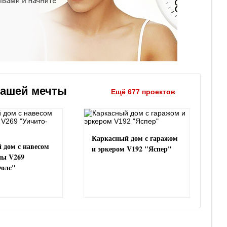
вашей мечты
Ещё 677 проектов
Каркасный дом с гаражом
 дом с навесом
и эркером V192 "Яспер"
ны V269
олc"