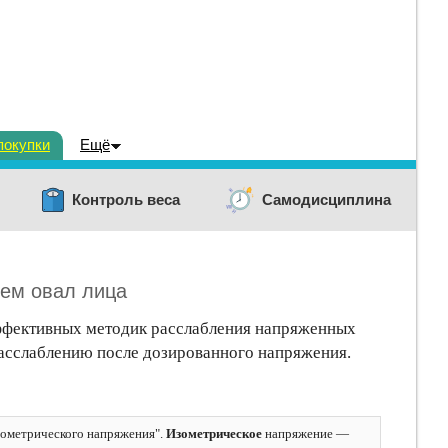
покупки
Ещё
Контроль веса
Самодисциплина
уем овал лица
ффективных методик расслабления напряженных
асслаблению после дозированного напряжения.
изометрического напряжения".
Изометрическое
напряжение —