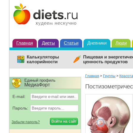
Главная
Диеты
Статьи
Дневники
Люди
Калькуляторы
Пищевая и энергетиче
калорийности
ценность продуктов
Главная
>
Группы
>
Красот
Единый профиль
МедиаФорт
Постизометричес
E-mail:
Пароль:
Забыли пароль?