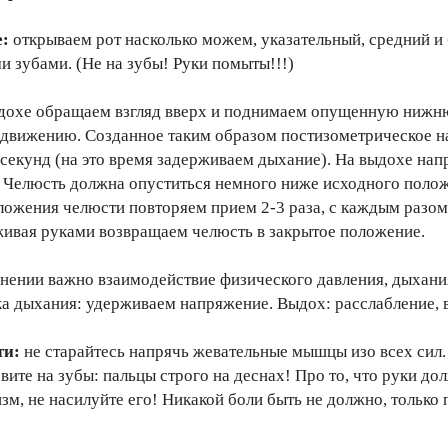
е:
открываем рот насколько можем, указательный, средний и
 зубами. (Не на зубы! Руки помыты!!!)
вдохе обращаем взгляд вверх и поднимаем опущенную нижн
 движению. Созданное таким образом постизометрическое 
 секунд (на это время задерживаем дыхание). На выдохе напр
. Челюсть должна опуститься немного ниже исходного поло
ложения челюсти повторяем прием 2-3 раза, с каждым разом
живая руками возвращаем челюсть в закрытое положение.
нении важно взаимодействие физического давления, дыхания
ка дыхания: удерживаем напряжение. Выдох: расслабление, в
ти:
не старайтесь напрячь жевательные мышцы изо всех сил
вите на зубы: пальцы строго на деснах! Про то, что руки до
зм, не насилуйте его! Никакой боли быть не должно, тольк