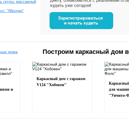
ь скулы: массажный
ул: "Яблочки"
Построим каркасный дом 
Каркасный дом с гаражом
Каркасный
V124 "Хобокен"
ьнями и
для маши
"Уичито-Ф