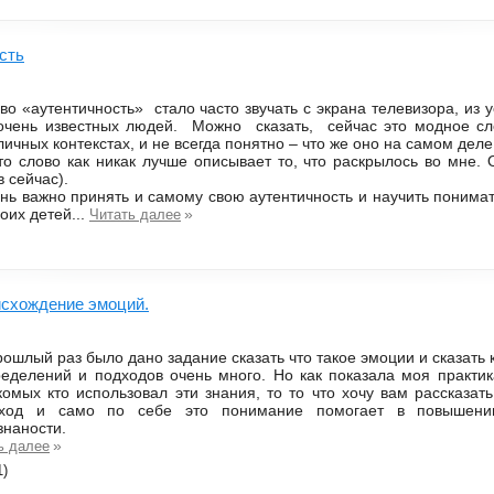
сть
во «аутентичность» стало часто звучать с экрана телевизора, из 
очень известных людей. Можно сказать, сейчас это модное с
личных контекстах, и не всегда понятно – что же оно на самом деле
то слово как никак лучше описывает то, что раскрылось во мне
в сейчас).
нь важно принять и самому свою аутентичность и научить понимат
воих детей...
»
Читать далее
исхождение эмоций.
рошлый раз было дано задание сказать что такое эмоции и сказать 
еделений и подходов очень много. Но как показала моя практик
комых кто использовал эти знания, то то что хочу вам рассказат
ход и само по себе это понимание помогает в повышении
знаности.
»
ь далее
1)