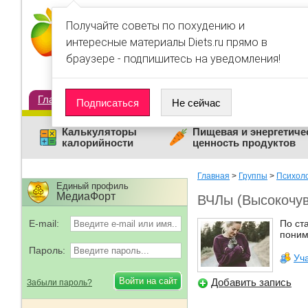
Получайте советы по похудению и
интересные материалы Diets.ru прямо в
браузере - подпишитесь на уведомления!
Главная
Диеты
Статьи
Дневники
Люди
Подписаться
Не сейчас
Калькуляторы
Пищевая и энергетиче
калорийности
ценность продуктов
Главная
>
Группы
>
Психол
Единый профиль
МедиаФорт
ВЧЛы (Высокочу
E-mail:
По ст
поним
Пароль:
Уч
Добавить запись
Забыли пароль?