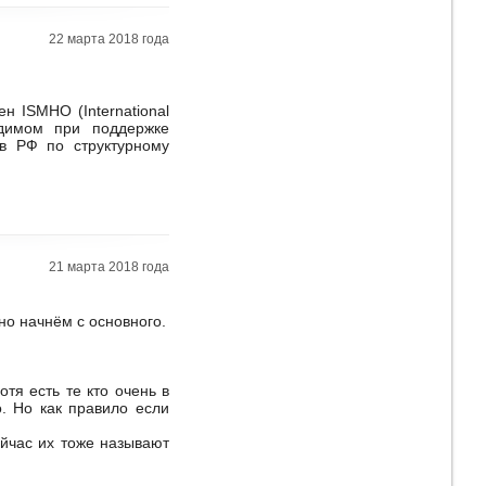
22 марта 2018 года
н ISMHO (International
одимом при поддержке
в РФ по структурному
21 марта 2018 года
но начнём с основного.
тя есть те кто очень в
о. Но как правило если
ейчас их тоже называют