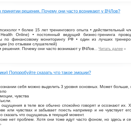
в принятии решения. Почему они часто возникают у ВЧЛов?
сихолог • более 15 лет тренингового опыта • действительный чле
l Health Online) • постоянный ведущий бизнес-тренинга пров
ы по финансовому мониторингу РФ • один из лучших тренеро
ии (по отзывам слушателей)
и решения. Почему они часто возникают у ВЧЛов...
»
Читать далее
ики) Попоробуйте сказать что такое эмоции?
сознании себя можно выделить 3 уровня основных. Может больше, 
Тело
Эмоции, чувства
Мысли.
 ощущения в теле все обычно спокойно говорят и осознают их. Хо
ове или чувствах и забывает поесть например и не чувствует ег
но сказать что ощущаешь в текущий момент.
же нет проблем. Хотя они тоже идут часто фоном, но здесь и с
»