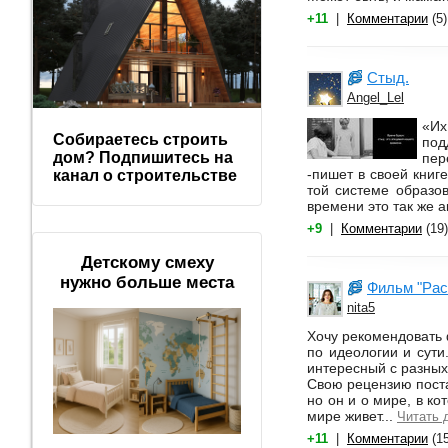
+11
|
Комментарии
(5)
Стыд.
Angel_Lel
«Их
Собираетесь строить
под
дом? Подпишитесь на
пер
-пишет в своей книг
канал о строительстве
той системе образо
времени это так же а
+9
|
Комментарии
(19)
Детскому смеху
нужно больше места
Фильм "Рас
nita5
Хочу рекомендовать 
по идеологии и сут
интересный с разных
Свою рецензию поста
но он и о мире, в ко
мире живет...
Читать 
+11
|
Комментарии
(15