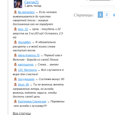
Светик21
1 день назад
lila piskaridze
→
Если человек
Страницы:
1
2
выматывается до чувства
смертной тоски - никакие
достижения его не порадуют.
tess_22
→
Цель - похудеть к 22
августа на 3 кг (63 кг)! Осталось 2.5
кг)
VesnaMay
→
Я обязательно
расцвету и в моей жизни снова
наступит весна.
elena hrapova 76
→
Первый шаг к
Величию - Борьба со своей Ленью
картошечка
→
Снова… заново
123_Morskaya
→
Всё случается в
мире для счастья!
похудышкин
→
Система минус 60
Asun_Mi
→
Ты не можешь менять
направление ветра, но всегда
можешь поднять паруса, чтобы
достичь своей цели.
Екатерина Сикорская
→
Перемены
-это всегда к лучшему!!!!
Все статусы