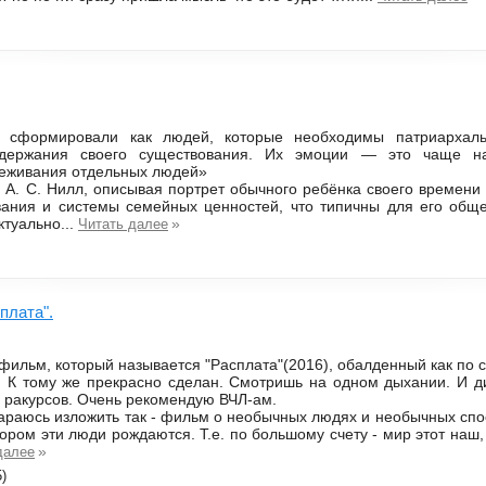
 сформировали как людей, которые необходимы патриархаль
держания своего существования. Их эмоции — это чаще на
еживания отдельных людей»
е А. С. Нилл, описывая портрет обычного ребёнка своего времени 
вания и системы семейных ценностей, что типичны для его обще
ктуально...
»
Читать далее
плата".
фильм, который называется "Расплата"(2016), обалденный как по сю
и. К тому же прекрасно сделан. Смотришь на одном дыхании. И д
 ракурсов. Очень рекомендую ВЧЛ-ам.
раюсь изложить так - фильм о необычных людях и необычных спо
тором эти люди рождаются. Т.е. по большому счету - мир этот наш, 
»
далее
)