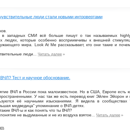
чувствительные люди стали новыми интровертами
ков.
 в западных СМИ всё больше пишут о так называемых highly s
ых людях, которые особенно восприимчивы к внешней стимуля
ужающего мира. Look At Me рассказывает, кто они такие и почем
ствительные люди...
»
Читать далее
 ВЧЛ? Тест и научное обоснование.
ятие ВЧЛ в России пока малоизвестное. Но в США, Европе есть к
пространенными. У нас так же есть перевод книг Эйлен Эйорон и
ьзуются её научными изысканиями. Я видела в сообществах 
льшая медведица" упоминание о ВЧЛ-детях.
 такие ВЧЛ-ы и как понять что ты ВЧЛ?
 понятие не выдуманные и не из воздуха взятое...
»
Читать далее
00)