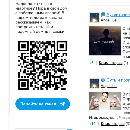
Надоело ютиться в
квартире? Пора в свой дом
с собственным двором! В
Аутентично
нашем телеграм-канале
Angel_Lel
рассказываем, как
построить тёплый и
Сло
надёжный дом для семьи.
не 
раз
И э
сло
Оче
и с
+6
|
Комментарии
(1)
Суть и про
Angel_Lel
В п
Опр
зна
Перейти на канал
под
осо
Итак эмоции:...
Читат
+10
|
Комментарии
(3