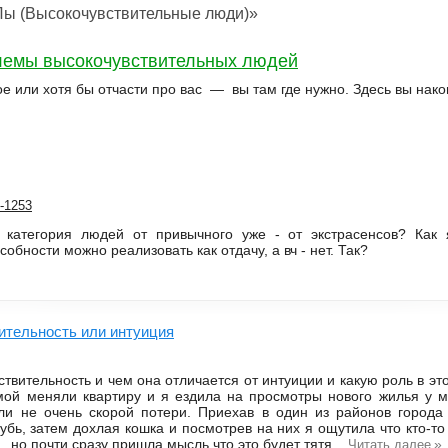
Лы (Высокочувствительные люди)»
лемы высокочувствительных людей
 или хотя бы отчасти про вас — вы там где нужно. Здесь вы нако
0-1253
 категория людей от привычного уже - от экстрасенсов? Как
обности можно реализовать как отдачу, а вч - нет. Так?
ительность или интуиция
ствительность и чем она отличается от интуиции и какую роль в это
мой меняли квартиру и я ездила на просмотры нового жилья у м
и не очень скорой потери. Приехав в один из районов города
бь, затем дохлая кошка и посмотрев на них я ощутила что кто-то и
 но почти сразу пришла мысль что это будет тятя...
»
Читать далее