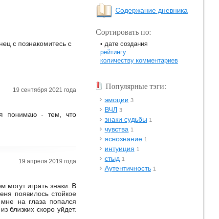
Содержание дневника
Сортировать по:
нец с познакомитесь с
• дате создания
рейтингу
количеству комментариев
Популярные тэги:
19 сентября 2021 года
эмоции
3
ВЧЛ
3
 я понимаю - тем, что
знаки судьбы
1
чувства
1
яснознание
1
интуиция
1
стыд
1
19 апреля 2019 года
Аутентичность
1
м могут играть знаки. В
еня появилось стойкое
 мне на глаза попался
з близких скоро уйдет.