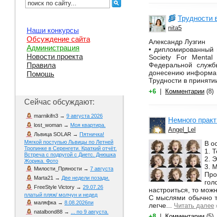
Трудности 
nita5
Наши конкурсы
Обсуждение сайта
Александр Лузгин
Администрация
• дипломированный п
Новости проекта
Society For Menta
Федеральной служб
Правила
донесению информац
Помощь
Трудности в приняти
+6
|
Комментарии
(8)
Сейчас обсуждают:
marnikifn3
→
9 августа 2026
Немного практ
lost_woman
→
Моя квартира.
Angel_Lel
Львица SOLAR
→
Пятничка!
Мягкой поступью Львицы по Летней
В о
Тропинке в Серенгети. Краткий отчёт.
1. 
Встреча с подругой с Диетс. Днюшка
2. 
Жорика. Фото
3. 
Милости_Пряности
→
7 августа
Про
Marta21
→
Две недели позади.
гол
FreeStyle Victory
→
29.07.26
настроиться, то мож
платый пляж/ молчун и недед
С мыслями обычно то
маляфка
→
8.08.2026пи
легче...
Читать далее
natalbond88
→
... по 9 августа.
+8
|
Комментарии
(5)