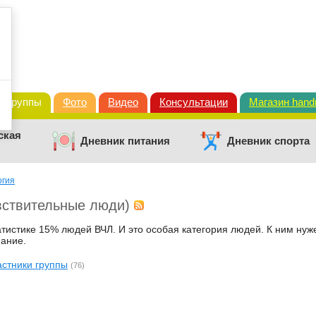
Группы
Фото
Видео
Консультации
Магазин han
ская
Дневник питания
Дневник спорта
огия
вствительные люди)
атистике 15% людей ВЧЛ. И это особая категория людей. К ним нуж
ание.
астники группы
(76)