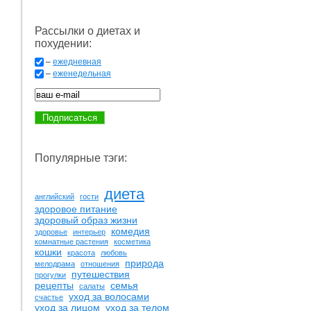
Рассылки о диетах и
похудении:
–
ежедневная
–
еженедельная
Популярные тэги:
диета
английский
гости
здоровое питание
здоровый образ жизни
комедия
здоровье
интерьер
комнатные растения
косметика
кошки
красота
любовь
природа
мелодрама
отношения
путешествия
прогулки
рецепты
семья
салаты
уход за волосами
счастье
уход за лицом
уход за телом