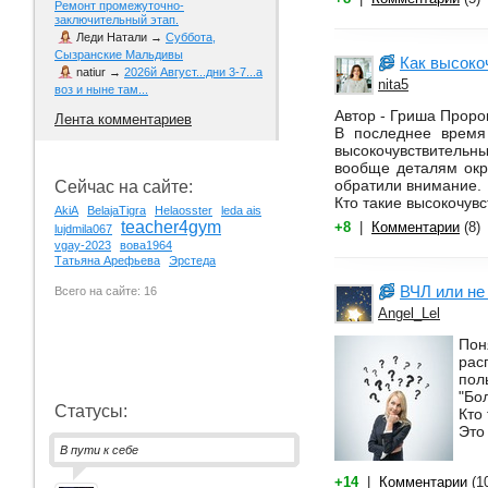
Ремонт промежуточно-
заключительный этап.
Леди Натали
→
Суббота,
Сызранские Мальдивы
Как высоко
natiur
→
2026й Август...дни 3-7...а
nita5
воз и ныне там...
Автор - Гриша Проро
Лента комментариев
В последнее время
высокочувствительн
вообще деталям окр
обратили внимание.
Сейчас на сайте:
Кто такие высокочув
AkiA
BelajaTigra
Helaosster
leda ais
teacher4gym
+8
|
Комментарии
(8)
lujdmila067
vgay-2023
вова1964
Татьяна Арефьева
Эрстеда
ВЧЛ или не
Всего на сайте: 16
Angel_Lel
Пон
рас
пол
"Бо
Статусы:
Кто
Это
В пути к себе
+14
|
Комментарии
(1