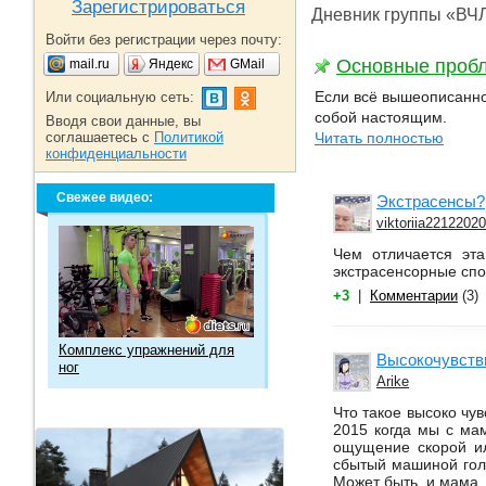
Зарегистрироваться
Дневник группы «ВЧ
Войти без регистрации через почту:
Основные проб
mail.ru
Яндекс
GMail
Если всё вышеописанное
Или социальную сеть:
собой настоящим.
Вводя свои данные, вы
соглашаетесь с
Политикой
Читать полностью
конфиденциальности
Свежее видео:
Экстрасенсы?
viktoriia2212202
Чем отличается эта
экстрасенсорные спос
+3
|
Комментарии
(3)
Комплекс упражнений для
Высокочувств
ног
Arike
Что такое высоко чув
2015 когда мы с ма
ощущение скорой ил
сбытый машиной голу
Может быть, и мама…