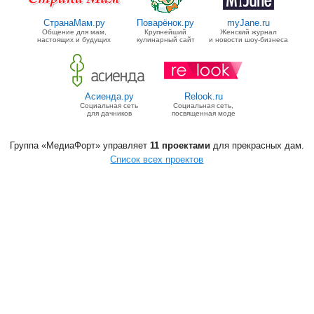
СтранаМам.ру
Поварёнок.ру
myJane.ru
Общение для мам,
Крупнейший
Женский журнал
настоящих и будущих
кулинарный сайт
и новости шоу-бизнеса
Асиенда.ру
Relook.ru
Социальная сеть
Социальная сеть,
для дачников
посвященная моде
Группа «МедиаФорт» управляет
11 проектами
для прекрасных дам.
Список всех проектов