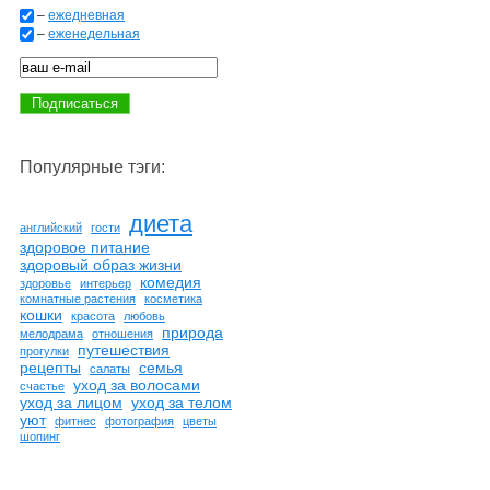
–
ежедневная
–
еженедельная
Популярные тэги:
диета
английский
гости
здоровое питание
здоровый образ жизни
комедия
здоровье
интерьер
комнатные растения
косметика
кошки
красота
любовь
природа
мелодрама
отношения
путешествия
прогулки
рецепты
семья
салаты
уход за волосами
счастье
уход за лицом
уход за телом
уют
фитнес
фотография
цветы
шопинг