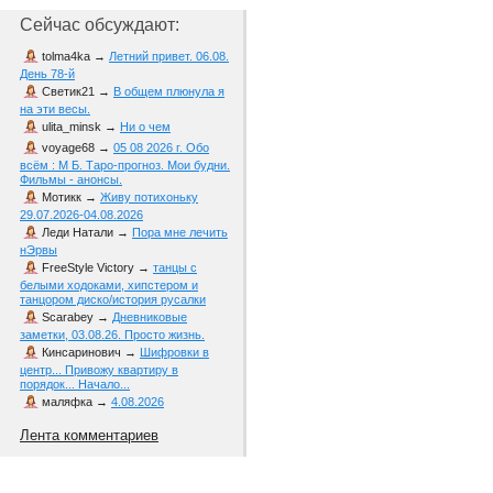
Сейчас обсуждают:
tolma4ka
→
Летний привет. 06.08.
День 78-й
Светик21
→
В общем плюнула я
на эти весы.
ulita_minsk
→
Ни о чем
voyage68
→
05 08 2026 г. Обо
всём : М Б. Таро-прогноз. Мои будни.
Фильмы - анонсы.
Мотикк
→
Живу потихоньку
29.07.2026-04.08.2026
Леди Натали
→
Пора мне лечить
нЭрвы
FreeStyle Victory
→
танцы с
белыми ходоками, хипстером и
танцором диско/история русалки
Scarabey
→
Дневниковые
заметки, 03.08.26. Просто жизнь.
Кинсаринович
→
Шифровки в
центр... Привожу квартиру в
порядок... Начало...
маляфка
→
4.08.2026
Лента комментариев