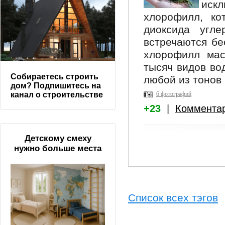
иск
хлорофилл, ко
диоксида угле
встречаются бе
хлорофилл мас
тысяч видов во
Собираетесь строить
любой из тонов 
дом? Подпишитесь на
6 фотографий
канал о строительстве
+23
|
Коммента
Детскому смеху
нужно больше места
Список всех тэгов