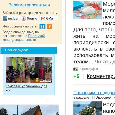
Море
Зарегистрироваться
милл
Войти без регистрации через почту:
лек
mail.ru
Яндекс
GMail
пом
Или социальную сеть:
Для того, чтоб
Вводя свои данные, вы
жить на мор
соглашаетесь с
Политикой
конфиденциальности
периодически 
включать в сво
Свежее видео:
использовать м
телом...
Читать 
4 фотографии
+5
|
Комментар
Комплекс упражнений для
ног
Поговорим о водоро
в разделе
Здоровое п
Водо
нап