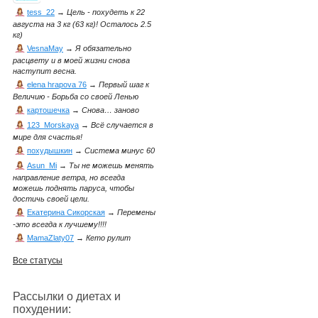
tess_22
→
Цель - похудеть к 22
августа на 3 кг (63 кг)! Осталось 2.5
кг)
VesnaMay
→
Я обязательно
расцвету и в моей жизни снова
наступит весна.
elena hrapova 76
→
Первый шаг к
Величию - Борьба со своей Ленью
картошечка
→
Снова… заново
123_Morskaya
→
Всё случается в
мире для счастья!
похудышкин
→
Система минус 60
Asun_Mi
→
Ты не можешь менять
направление ветра, но всегда
можешь поднять паруса, чтобы
достичь своей цели.
Екатерина Сикорская
→
Перемены
-это всегда к лучшему!!!!
MamaZlaty07
→
Кето рулит
Все статусы
Рассылки о диетах и
похудении: