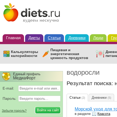
Главная
Диеты
Статьи
Дневники
Люди
Гр
Пищевая и
Калькуляторы
Дневн
энергетическая
калорийности
питан
ценность продуктов
водоросли
Единый профиль
МедиаФорт
Результат поиска: 
E-mail:
Статьи
Дневники
(2)
(5)
Пароль:
Морской уход для т
Забыли пароль?
в разделе
Красота