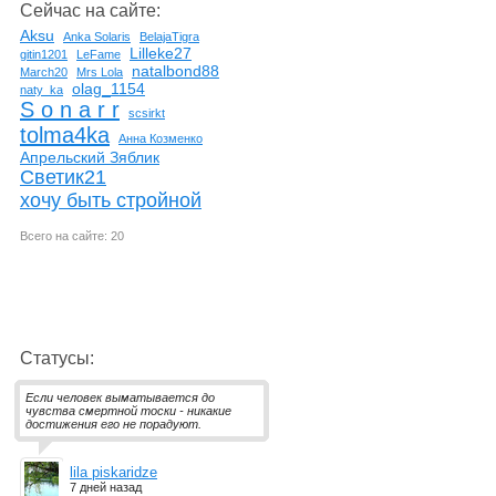
Сейчас на сайте:
Aksu
Anka Solaris
BelajaTigra
Lilleke27
gitin1201
LeFame
natalbond88
March20
Mrs Lola
olag_1154
naty_ka
S o n a r r
scsirkt
tolma4ka
Анна Козменко
Апрельский Зяблик
Светик21
хочу быть стройной
Всего на сайте: 20
Статусы:
Если человек выматывается до
чувства смертной тоски - никакие
достижения его не порадуют.
lila piskaridze
7 дней назад