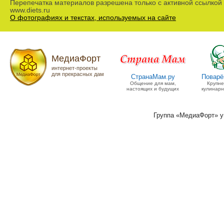
Перепечатка материалов разрешена только с активной ссылкой
www.diets.ru
О фотографиях и текстах, используемых на сайте
МедиаФорт
интернет-проекты
для прекрасных дам
СтранаМам.ру
Поварё
Общение для мам,
Крупн
настоящих и будущих
кулинарн
Группа «МедиаФорт» 