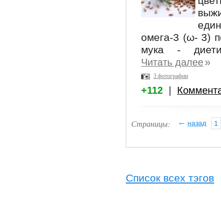
цвет
выж
еди
омега-3 (ω- 3) 
мука - диети
»
Читать далее
3 фотографии
+112
|
Коммент
←
Страницы:
назад
1
Список всех тэгов