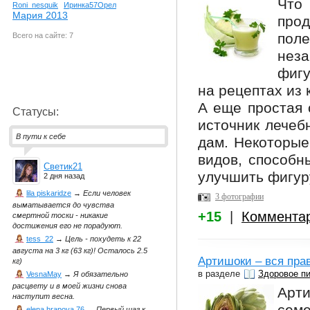
Что 
Roni_nesquik
Иринка57Орел
Мария 2013
про
поле
Всего на сайте: 7
нез
фигу
на рецептах из 
А еще простая о
Статусы:
источник лечеб
В пути к себе
дам. Некоторые
видов, способн
Светик21
улучшить фигуру
2 дня назад
lila piskaridze
→
Если человек
3 фотографии
выматывается до чувства
+15
|
Коммента
смертной тоски - никакие
достижения его не порадуют.
tess_22
→
Цель - похудеть к 22
августа на 3 кг (63 кг)! Осталось 2.5
Артишоки – вся пра
кг)
в разделе
Здоровое п
VesnaMay
→
Я обязательно
расцвету и в моей жизни снова
Арт
наступит весна.
elena hrapova 76
→
Первый шаг к