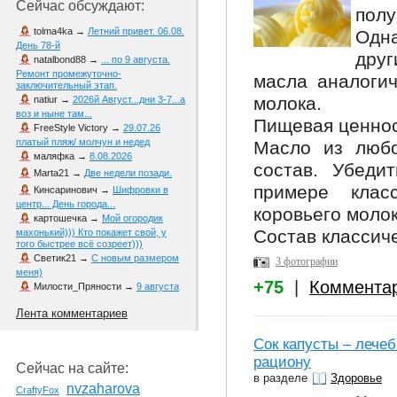
Сейчас обсуждают:
полу
tolma4ka
→
Летний привет. 06.08.
Одна
День 78-й
друг
natalbond88
→
... по 9 августа.
Ремонт промежуточно-
масла аналогич
заключительный этап.
молока.
natiur
→
2026й Август...дни 3-7...а
воз и ныне там...
Пищевая ценнос
FreeStyle Victory
→
29.07.26
платый пляж/ молчун и недед
Масло из любо
маляфка
→
8.08.2026
состав. Убеди
Marta21
→
Две недели позади.
примере клас
Кинсаринович
→
Шифровки в
центр... День города...
коровьего молок
картошечка
→
Мой огородик
Состав классиче
махонький))) Кто покажет свой, у
того быстрее всё созреет)))
Светик21
→
С новым размером
3 фотографии
меня)
+75
|
Коммента
Милости_Пряности
→
9 августа
Лента комментариев
Сок капусты – лече
рациону
Сейчас на сайте:
в разделе
Здоровье
nvzaharova
CraftyFox