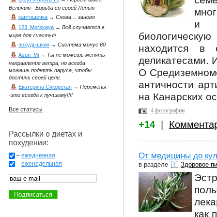
се
Величию - Борьба со своей Ленью
мног
картошечка
→
Снова… заново
и ч
123_Morskaya
→
Всё случается в
биологическую
мире для счастья!
похудышкин
→
Система минус 60
находится в 
Asun_Mi
→
Ты не можешь менять
деликатесами. 
направление ветра, но всегда
О Средиземномо
можешь поднять паруса, чтобы
достичь своей цели.
античности арт
Екатерина Сикорская
→
Перемены
на Канарских ос
-это всегда к лучшему!!!!
Все статусы
4 фотографии
+14
|
Коммента
Рассылки о диетах и
похудении:
От медицины до кул
–
ежедневная
–
еженедельная
в разделе
Здоровое п
Эстр
пол
лека
как 