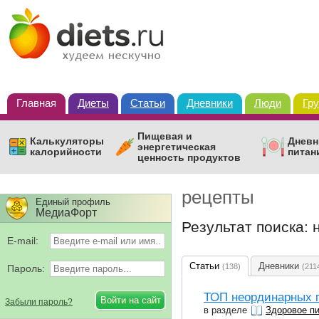
Главная
Диеты
Статьи
Дневники
Люди
Гр
Пищевая и
Калькуляторы
Дневн
энергетическая
калорийности
питан
ценность продуктов
рецепты
Единый профиль
МедиаФорт
Результат поиска:
E-mail:
Статьи
Дневники
(138)
(211
Пароль:
ТОП неординарных г
Забыли пароль?
в разделе
Здоровое п