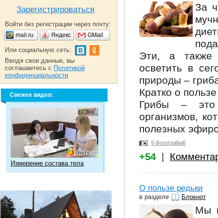
За ч
Зарегистрироваться
муч
Войти без регистрации через почту:
дие
mail.ru
Яндекс
GMail
пода
Или социальную сеть:
Эти, а также
Вводя свои данные, вы
осветить в се
соглашаетесь с
Политикой
конфиденциальности
природы – гриба
Кратко о пользе
Свежее видео:
Грибы – это
организмов, ко
полезных эфиро
6 фотографий
+54
|
Коммента
Измерение состава тела
О пользе редьки
в разделе
Блокнот
Мы 