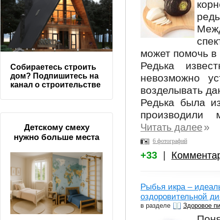
корн
редь
Меж
спе
может помочь в
Редька извес
Собираетесь строить
дом? Подпишитесь на
невозможно ус
канал о строительстве
возделывать да
Редька была из
производили 
»
Читать далее
Детскому смеху
нужно больше места
6 фотографий
+33
|
Коммента
Рыбья икра – идеал
оздоровительной ди
в разделе
Здоровое п
Пон