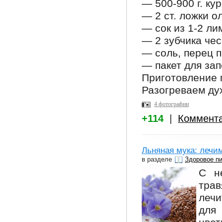
— 500-900 г. ку
— 2 ст. ложки о
— сок из 1-2 ли
— 2 зубчика чес
— соль, перец п
— пакет для зап
Приготовление 
Разогреваем дух
4 фотографии
+114
|
Коммент
Льняная мука: лечи
в разделе
Здоровое п
С н
трав
лечи
для