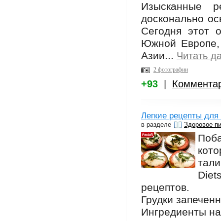
Изысканные р
досконально ос
Сегодня этот 
Южной Европе,
Азии...
Читать д
2 фотографии
+93
|
Коммента
Легкие рецепты для
в разделе
Здоровое п
Поба
кото
тали
Die
рецептов.
Грудки запеченн
Ингредиенты на