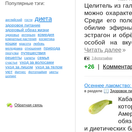
Популярные тэги:
Целитель из гал
можно охаракте
диета
Среди его пол
английский
гости
здоровое питание
обилие эфирны
здоровый образ жизни
эстрагон и обр
комедия
здоровье
интерьер
комнатные растения
косметика
особой на вку
кошки
красота
любовь
природа
»
Читать далее
мелодрама
отношения
путешествия
прогулки
рецепты
семья
3 фотографии
салаты
уход за волосами
счастье
+26
|
Коммента
уход за лицом
уход за телом
уют
фитнес
фотография
цветы
шопинг
Осеннее лакомство:
в разделе
Здоровое п
Каба
кот
Обратная связь
Аме
обяз
и диетических б