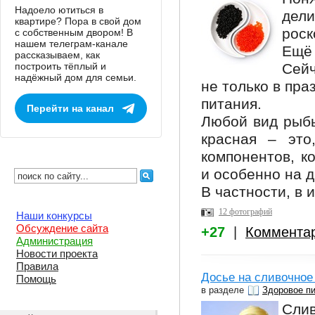
Надоело ютиться в
дел
квартире? Пора в свой дом
рос
с собственным двором! В
нашем телеграм-канале
Ещё 
рассказываем, как
построить тёплый и
Сей
надёжный дом для семьи.
не только в пра
питания.
Перейти на канал
Любой вид рыбь
красная – это
компонентов, к
и особенно на д
В частности, в и
12 фотографий
Наши конкурсы
Обсуждение сайта
+27
|
Коммента
Администрация
Новости проекта
Правила
Досье на сливочное
Помощь
в разделе
Здоровое п
Сли