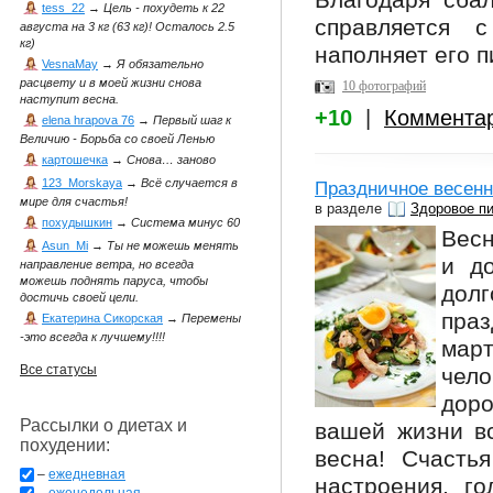
Благодаря сба
tess_22
→
Цель - похудеть к 22
справляется 
августа на 3 кг (63 кг)! Осталось 2.5
кг)
наполняет его 
VesnaMay
→
Я обязательно
расцвету и в моей жизни снова
10 фотографий
наступит весна.
+10
|
Коммента
elena hrapova 76
→
Первый шаг к
Величию - Борьба со своей Ленью
картошечка
→
Снова… заново
123_Morskaya
→
Всё случается в
Праздничное весенн
мире для счастья!
в разделе
Здоровое п
похудышкин
→
Система минус 60
Весн
Asun_Mi
→
Ты не можешь менять
и д
направление ветра, но всегда
можешь поднять паруса, чтобы
дол
достичь своей цели.
пра
Екатерина Сикорская
→
Перемены
-это всегда к лучшему!!!!
мар
Все статусы
чело
дор
Рассылки о диетах и
вашей жизни вс
похудении:
весна! Счасть
–
ежедневная
настроения, го