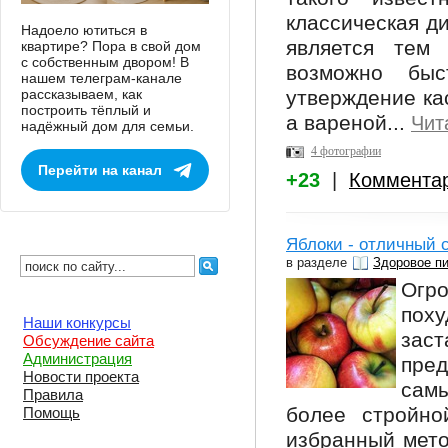
классическая ди
Надоело ютиться в
является тем 
квартире? Пора в свой дом
с собственным двором! В
возможно бы
нашем телеграм-канале
рассказываем, как
утверждение ка
построить тёплый и
а вареной...
Чит
надёжный дом для семьи.
4 фотографии
Перейти на канал
+23
|
Коммента
Яблоки - отличный 
в разделе
Здоровое п
Огр
пох
Наши конкурсы
зас
Обсуждение сайта
Администрация
пре
Новости проекта
сам
Правила
более стройно
Помощь
избранный мето