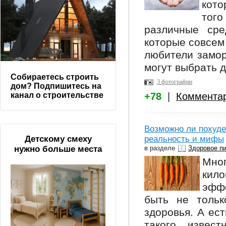
кото
того
различные сре
которые совсем
любители замор
могут выбрать д
Собираетесь строить
3 фотографии
дом? Подпишитесь на
+78
|
Коммента
канал о строительстве
Возможно ли похуде
реальность и мифы
Детскому смеху
в разделе
Здоровое п
нужно больше места
Мно
кил
эфф
быть не тольк
здоровья. А ес
такого извес