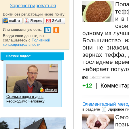
Поп
Зарегистрироваться
тефф
Войти без регистрации через почту:
и в 
mail.ru
Яндекс
GMail
свои
Или социальную сеть:
одному из лучши
Вводя свои данные, вы
Большинство из
соглашаетесь с
Политикой
конфиденциальности
они не знаком
зернах теффа, 
Свежее видео:
последнее врем
набирает популя
3 фотографии
+12
|
Коммента
Сколько воды в день
необходимо человеку
Элементарный метод
в разделе
Здоровое п
Сег
позн