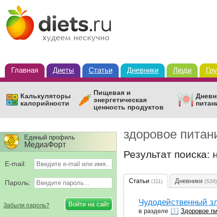
Главная
Диеты
Статьи
Дневники
Люди
Гр
Пищевая и
Калькуляторы
Дневн
энергетическая
калорийности
питан
ценность продуктов
здоровое питан
Единый профиль
МедиаФорт
Результат поиска:
E-mail:
Статьи
Дневники
(111)
(534)
Пароль:
Чудодейственный зл
Забыли пароль?
в разделе
Здоровое п