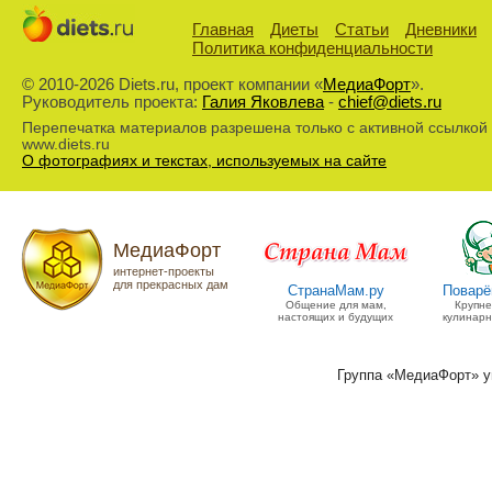
Главная
Диеты
Статьи
Дневники
Политика конфиденциальности
© 2010-2026 Diets.ru, проект компании «
МедиаФорт
».
Руководитель проекта:
Галия Яковлева
-
chief@diets.ru
Перепечатка материалов разрешена только с активной ссылкой
www.diets.ru
О фотографиях и текстах, используемых на сайте
МедиаФорт
интернет-проекты
для прекрасных дам
СтранаМам.ру
Поварё
Общение для мам,
Крупн
настоящих и будущих
кулинарн
Группа «МедиаФорт» 