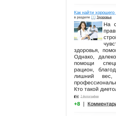
Как найти хорошего
в разделе
Здоровье
На 
прав
стр
чувс
здоровья, пом
Однако, далек
помощи специ
рацион, благо
лишний вес,
профессиональн
Кто такой диетол
2 фотографии
+8
|
Комментар