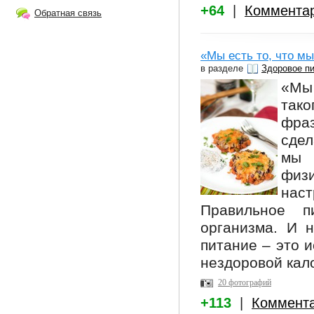
+64
|
Коммента
Обратная связь
«Мы есть то, что м
в разделе
Здоровое п
«Мы
так
фра
сдел
мы 
физ
наст
Правильное п
организма. И н
питание – это 
нездоровой кал
20 фотографий
+113
|
Коммент