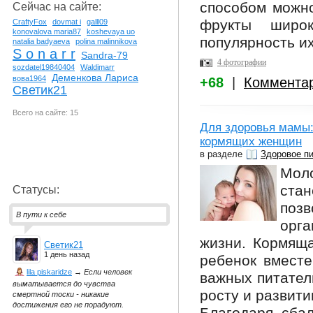
способом можно
Сейчас на сайте:
фрукты широ
CraftyFox
dovmat i
galll09
konovalova maria87
koshevaya uo
популярность их
natalia badyaeva
polina malinnikova
S o n a r r
Sandra-79
4 фотографии
sozdatel19840404
Waldimarr
Деменкова Лариса
вова1964
+68
|
Коммента
Светик21
Всего на сайте: 15
Для здоровья мамы:
кормящих женщин
в разделе
Здоровое п
Мол
ста
Статусы:
поз
В пути к себе
орг
жизни. Кормяща
Светик21
1 день назад
ребенок вместе
lila piskaridze
→
Если человек
важных питател
выматывается до чувства
росту и развит
смертной тоски - никакие
достижения его не порадуют.