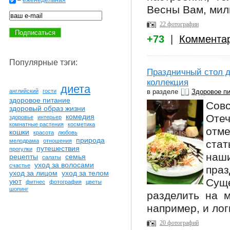
–
еженедельная
Весны Вам, мил
22 фотографии
+73
|
Коммента
Популярные тэги:
Праздничный стол д
коллекция
диета
в разделе
Здоровое п
английский
гости
здоровое питание
Сов
здоровый образ жизни
Оте
комедия
здоровье
интерьер
комнатные растения
косметика
отме
кошки
красота
любовь
природа
мелодрама
отношения
ста
путешествия
прогулки
наш
рецепты
семья
салаты
уход за волосами
счастье
праз
уход за лицом
уход за телом
Сущ
уют
фитнес
фотография
цветы
шопинг
разделить на м
например, и лог
20 фотографий