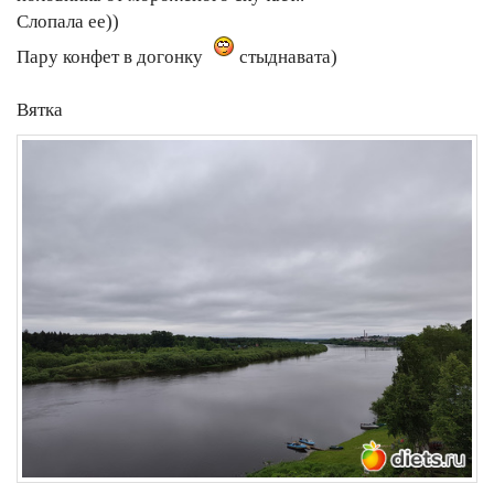
Слопала ее))
Пару конфет в догонку
стыднавата)
Вятка