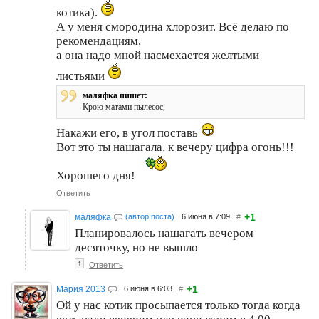
котика).
А у меня смородина хлорозит. Всё делаю по
рекомендациям,
а она надо мной насмехается желтыми
листьями
маляфка пишет:
Крою матами пылесос,
Накажи его, в угол поставь
Вот это ты нашагала, к вечеру цифра огонь!!!
Хорошего дня!
Ответить
+1
маляфка
(автор поста)
6 июня в 7:09
#
Планировалось нашагать вечером
десяточку, но не вышло
↑
Ответить
+1
Мария 2013
6 июня в 6:03
#
Ой у нас котик просыпается только тогда когда