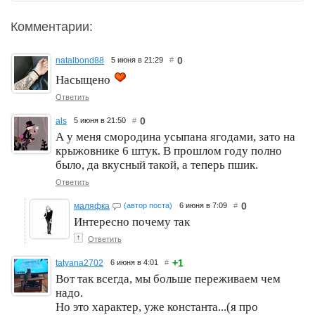
Комментарии:
0
natalbond88
5 июня в 21:29
#
Насыщено
Ответить
0
als
5 июня в 21:50
#
А у меня смородина усыпана ягодами, зато на
крыжовнике 6 штук. В прошлом году полно
было, да вкусный такой, а теперь пшик.
Ответить
0
маляфка
(автор поста)
6 июня в 7:09
#
Интересно почему так
↑
Ответить
+1
tatyana2702
6 июня в 4:01
#
Вот так всегда, мы больше переживаем чем
надо.
Но это характер, уже константа...(я про