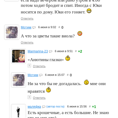
есть надо вечером или рано утром в 4.00
потом ходит бродит и спит. Иногда с Юки
носится по дому. Юки его гоняет.
Ответить
0
Мотикк
6 июня в 9:02
#
А что за цветы такие виола?
Ответить
+2
Marmarina-23
6 июня в 9:51
#
«Анютины глазки»
↑
Ответить
0
Мотикк
6 июня в 15:07
#
Ни за что бы не догадалась.
мне они
нравятся
↑
Ответить
+1
маляфка
(автор поста)
6 июня в 15:56
#
Есть крошечные, а есть большие. Не знаю
кто из них кто)