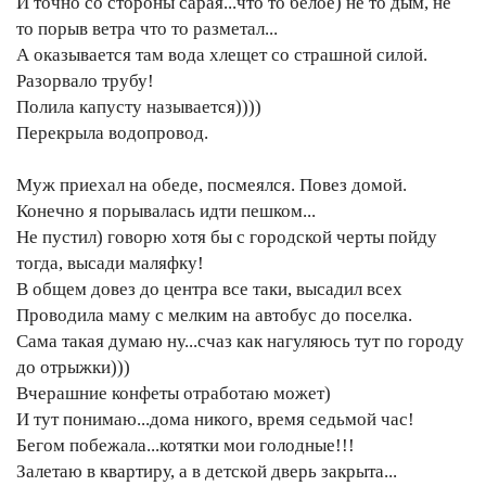
И точно со стороны сарая...что то белое) не то дым, не
то порыв ветра что то разметал...
А оказывается там вода хлещет со страшной силой.
Разорвало трубу!
Полила капусту называется))))
Перекрыла водопровод.
Муж приехал на обеде, посмеялся. Повез домой.
Конечно я порывалась идти пешком...
Не пустил) говорю хотя бы с городской черты пойду
тогда, высади маляфку!
В общем довез до центра все таки, высадил всех
Проводила маму с мелким на автобус до поселка.
Сама такая думаю ну...счаз как нагуляюсь тут по городу
до отрыжки)))
Вчерашние конфеты отработаю может)
И тут понимаю...дома никого, время седьмой час!
Бегом побежала...котятки мои голодные!!!
Залетаю в квартиру, а в детской дверь закрыта...