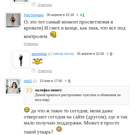
↑
Ответить
+1
Настёнище
30 апреля в 22:18
#
О, это тот самый момент просветления в
кровати) И смех в конце, как знак, что все под
контролем.
Ответить
0
маляфка
(автор поста)
30 апреля в 22:55
#
↑
Ответить
0
nita5
13 мая в 17:50
#
маляфка пишет:
Домой пришла в расстроенных чувствах и обиженная на
весь мир)
да что ж такое то сегодня, меня даже
отвергают сегодня на сайте (другом), где и так
мало получаю поддержки. Может я просто
такой упырь?