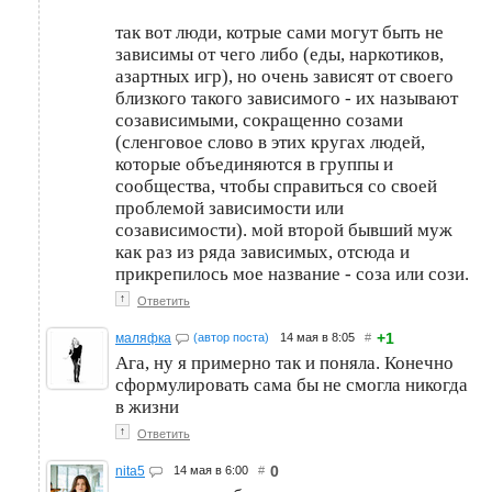
так вот люди, котрые сами могут быть не
зависимы от чего либо (еды, наркотиков,
азартных игр), но очень зависят от своего
близкого такого зависимого - их называют
созависимыми, сокращенно созами
(сленговое слово в этих кругах людей,
которые объединяются в группы и
сообщества, чтобы справиться со своей
проблемой зависимости или
созависимости). мой второй бывший муж
как раз из ряда зависимых, отсюда и
прикрепилось мое название - соза или сози.
↑
Ответить
+1
маляфка
(автор поста)
14 мая в 8:05
#
Ага, ну я примерно так и поняла. Конечно
сформулировать сама бы не смогла никогда
в жизни
↑
Ответить
0
nita5
14 мая в 6:00
#