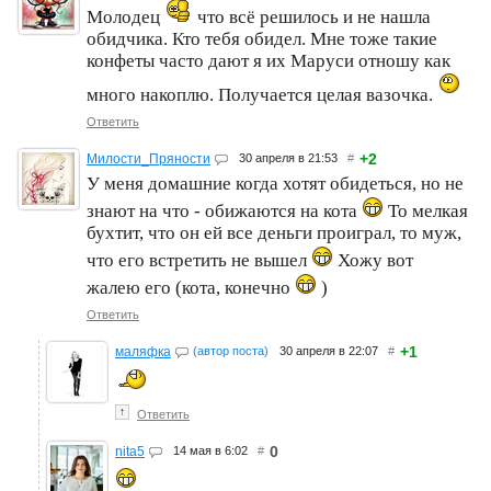
Молодец
что всё решилось и не нашла
обидчика. Кто тебя обидел. Мне тоже такие
конфеты часто дают я их Маруси отношу как
много накоплю. Получается целая вазочка.
Ответить
+2
Милости_Пряности
30 апреля в 21:53
#
У меня домашние когда хотят обидеться, но не
знают на что - обижаются на кота
То мелкая
бухтит, что он ей все деньги проиграл, то муж,
что его встретить не вышел
Хожу вот
жалею его (кота, конечно
)
Ответить
+1
маляфка
(автор поста)
30 апреля в 22:07
#
↑
Ответить
0
nita5
14 мая в 6:02
#