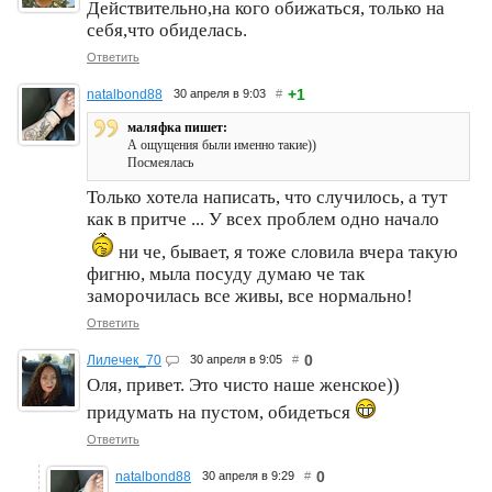
Действительно,на кого обижаться, только на
себя,что обиделась.
Ответить
+1
natalbond88
30 апреля в 9:03
#
маляфка пишет:
А ощущения были именно такие))
Посмеялась
Только хотела написать, что случилось, а тут
как в притче ... У всех проблем одно начало
ни че, бывает, я тоже словила вчера такую
фигню, мыла посуду думаю че так
заморочилась все живы, все нормально!
Ответить
0
Лилечек_70
30 апреля в 9:05
#
Оля, привет. Это чисто наше женское))
придумать на пустом, обидеться
Ответить
0
natalbond88
30 апреля в 9:29
#