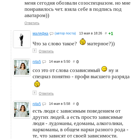
меня сегодня обозвали созоспецназом. но мне
понравилось чет. взяла себе в подпись под
аватаром))
Ответить
+1
маляфка
(автор поста)
13 мая в 18:26
#
Что за слово такое?
матерное?))
↑
Ответить
0
nita5
14 мая в 5:50
#
соз это от слова созависимый
ну и
спецназ понятно - профи высшего разряда
↑
Ответить
0
nita5
14 мая в 5:58
#
есть люди с зависимым поведением от
других людей. а есть просто зависимые
люди - лудоманы, едоманы, алкоголики,
наркоманы, в общем нарки разного рода -
те, что зависят от своей зависимости.