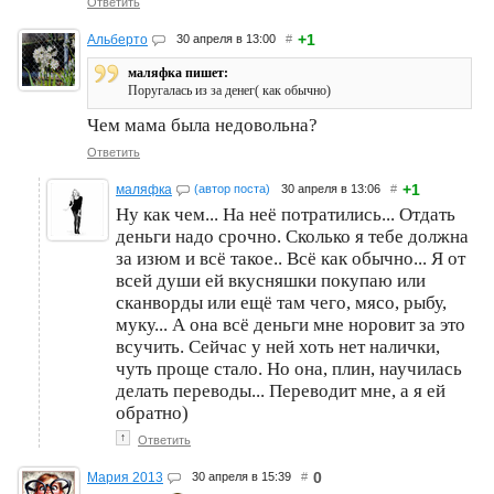
Ответить
+1
Альберто
30 апреля в 13:00
#
маляфка пишет:
Поругалась из за денег( как обычно)
Чем мама была недовольна?
Ответить
+1
маляфка
(автор поста)
30 апреля в 13:06
#
Ну как чем... На неё потратились... Отдать
деньги надо срочно. Сколько я тебе должна
за изюм и всё такое.. Всё как обычно... Я от
всей души ей вкусняшки покупаю или
сканворды или ещё там чего, мясо, рыбу,
муку... А она всё деньги мне норовит за это
всучить. Сейчас у ней хоть нет налички,
чуть проще стало. Но она, плин, научилась
делать переводы... Переводит мне, а я ей
обратно)
↑
Ответить
0
Мария 2013
30 апреля в 15:39
#