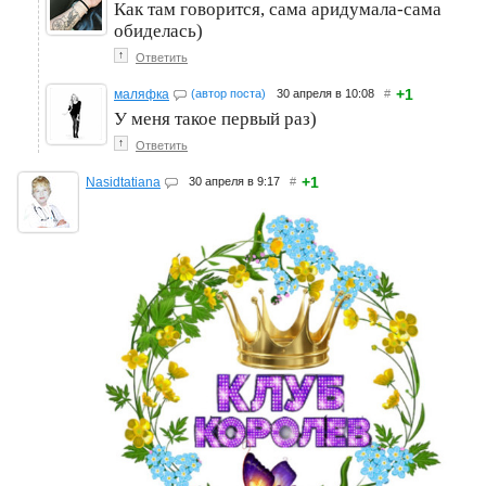
Как там говорится, сама аридумала-сама
обиделась)
↑
Ответить
+1
маляфка
(автор поста)
30 апреля в 10:08
#
У меня такое первый раз)
↑
Ответить
+1
Nasidtatiana
30 апреля в 9:17
#