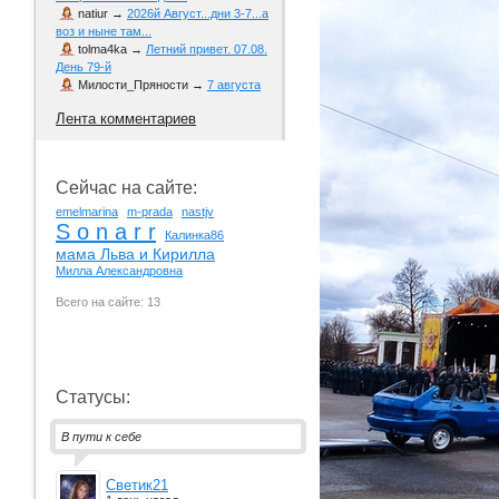
natiur
→
2026й Август...дни 3-7...а
воз и ныне там...
tolma4ka
→
Летний привет. 07.08.
День 79-й
Милости_Пряности
→
7 августа
Лента комментариев
Сейчас на сайте:
emelmarina
m-prada
nastjv
S o n a r r
Калинка86
мама Льва и Кирилла
Милла Александровна
Всего на сайте: 13
Статусы:
В пути к себе
Светик21