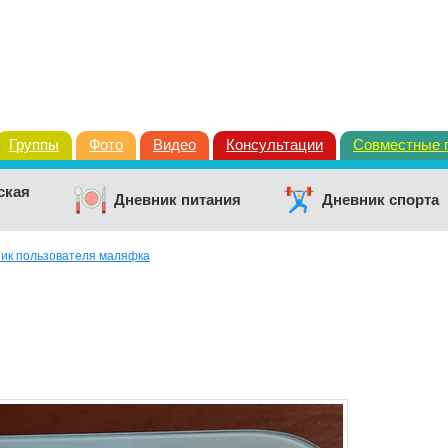
Группы
Фото
Видео
Консультации
Совместные 
ская
Дневник питания
Дневник спорта
ик пользователя маляфка