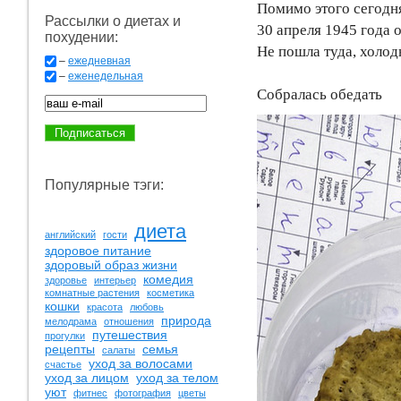
Помимо этого сегодня
Рассылки о диетах и
30 апреля 1945 года 
похудении:
Не пошла туда, холод
–
ежедневная
–
еженедельная
Собралась обедать
Популярные тэги:
диета
английский
гости
здоровое питание
здоровый образ жизни
комедия
здоровье
интерьер
комнатные растения
косметика
кошки
красота
любовь
природа
мелодрама
отношения
путешествия
прогулки
рецепты
семья
салаты
уход за волосами
счастье
уход за лицом
уход за телом
уют
фитнес
фотография
цветы