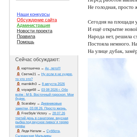
Не голодная, просто ж
Наши конкурсы
Обсуждение сайта
Сегодня на площади у
Администрация
И ещё открытие ново
Новости проекта
Народа нет, решила с
Правила
Помощь
Постояла немного. На
На улице дубак, замё
Сейчас обсуждают:
картошечка
→
Ах, лето!!!
Светик21
→
Ну если я не худею,
то что это?
marnikifn3
→
8 августа 2026
voyage68
→
03 08 2026 г. Обо
всём : М Б. Восточный гороскоп. Мои
будни.
Scarabey
→
Дневниковые
заметки, 03.08.26. Просто жизнь.
FreeStyle Victory
→
28.07.26
третий день в санатории. вкусная
рыбка под вкусное пивко/ я теряю
нервы
Леди Натали
→
Суббота,
Сызранские Мальдивы