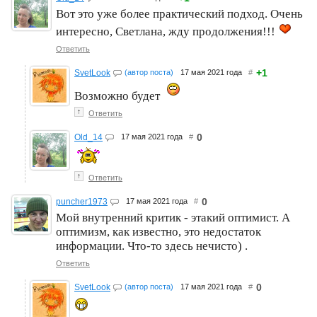
Вот это уже более практический подход. Очень
интересно, Светлана, жду продолжения!!!
Ответить
+1
SvetLook
(автор поста)
17 мая 2021 года
#
Возможно будет
↑
Ответить
0
Old_14
17 мая 2021 года
#
↑
Ответить
0
puncher1973
17 мая 2021 года
#
Мой внутренний критик - этакий оптимист. А
оптимизм, как известно, это недостаток
информации. Что-то здесь нечисто) .
Ответить
0
SvetLook
(автор поста)
17 мая 2021 года
#