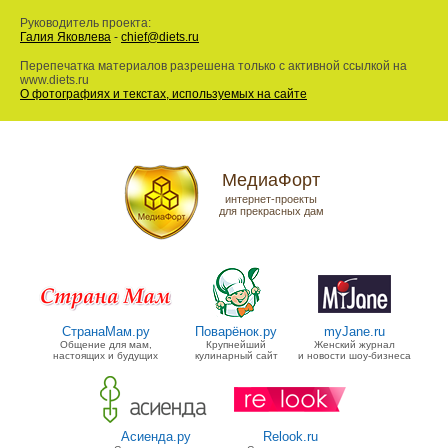
Руководитель проекта:
Галия Яковлева
-
chief@diets.ru
Перепечатка материалов разрешена только с активной ссылкой на
www.diets.ru
О фотографиях и текстах, используемых на сайте
МедиаФорт
интернет-проекты
для прекрасных дам
СтранаМам.ру
Поварёнок.ру
myJane.ru
Общение для мам,
Крупнейший
Женский журнал
настоящих и будущих
кулинарный сайт
и новости шоу-бизнеса
Асиенда.ру
Relook.ru