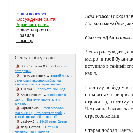
Наши конкурсы
Вам может показать
Обсуждение сайта
Но, на самом деле, м
Администрация
Новости проекта
Правила
Скажи «ДА» положи
Помощь
Легко рассуждать, а 
Сейчас обсуждают:
метро, и твой бука-н
вступило в тайный сго
000-Светлана-000
→
Приветик от
потеряшки
как я.
FreeStyle Victory
→
третий день в
санатории. вкусная рыбка под
вкусное пивко/ я теряю нервы
Поэтому не будем вык
zulenka
→
7 августа 2026 год
справиться с неприят
Кинсаринович
→
Шифровки в
центр... Вот пуля пролетела и
строки…), и потому н
агхааа...
Чем чаще баловать с
картошечка
→
Мой огородик
махонький))) Кто покажет свой, у
стрессовые дни.
того быстрее всё созреет)))
vasiloyk3
→
18-20 день. Дверь
Леди Натали
→
Пятница!
Старая добрая Ванга 
Любимыц день недели