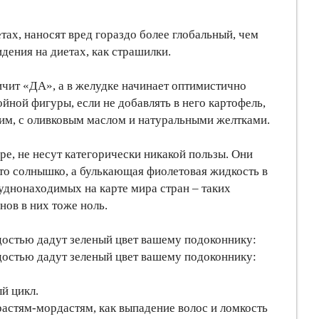
тах, наносят вред гораздо более глобальный, чем
идения на диетах, как страшилки.
ичит «ДА», а в желудке начинает оптимистично
йной фигуры, если не добавлять в него картофель,
им, с оливковым маслом и натуральными желтками.
ре, не несут категорически никакой пользы. Они
то солнышко, а булькающая фиолетовая жидкость в
уднонаходимых на карте мира стран – таких
нов в них тоже ноль.
достью дадут зеленый цвет вашему подоконнику:
достью дадут зеленый цвет вашему подоконнику:
й цикл.
растям-мордастям, как выпадение волос и ломкость