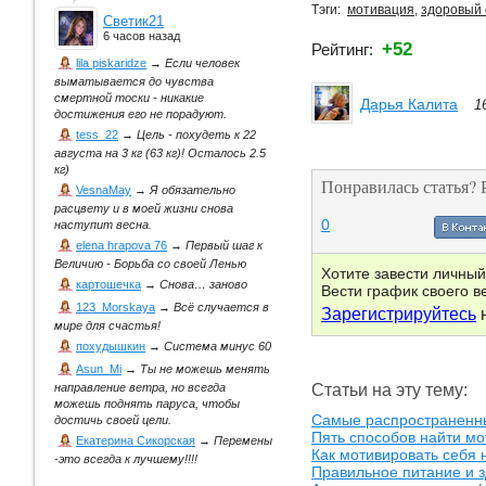
Тэги:
мотивация
,
здоровый 
Светик21
6 часов назад
+52
Рейтинг:
lila piskaridze
→
Если человек
выматывается до чувства
смертной тоски - никакие
Дарья Калита
1
достижения его не порадуют.
tess_22
→
Цель - похудеть к 22
августа на 3 кг (63 кг)! Осталось 2.5
кг)
Понравилась статья? 
VesnaMay
→
Я обязательно
расцвету и в моей жизни снова
0
наступит весна.
elena hrapova 76
→
Первый шаг к
Величию - Борьба со своей Ленью
Хотите завести личны
картошечка
→
Снова… заново
Вести график своего 
123_Morskaya
→
Всё случается в
Зарегистрируйтесь
н
мире для счастья!
похудышкин
→
Система минус 60
Asun_Mi
→
Ты не можешь менять
Статьи на эту тему:
направление ветра, но всегда
можешь поднять паруса, чтобы
Самые распространен
достичь своей цели.
Пять способов найти м
Екатерина Сикорская
→
Перемены
Как мотивировать себя
-это всегда к лучшему!!!!
Правильное питание и з