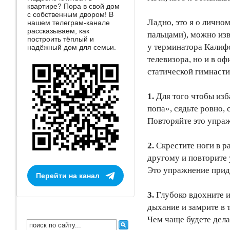
квартире? Пора в свой дом
с собственным двором! В
Ладно, это я о лично
нашем телеграм-канале
рассказываем, как
пальцами), можно изв
построить тёплый и
у терминатора Калифо
надёжный дом для семьи.
телевизора, но и в о
статической гимнасти
1.
Для того чтобы изба
попа», сядьте ровно,
Повторяйте это упра
2.
Скрестите ноги в р
другому и повторите
Это упражнение прид
Перейти на канал
3.
Глубоко вдохните и
дыхание и замрите в 
Чем чаще будете дела