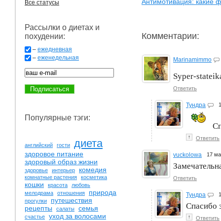
Антимотивация: какие 
Все статусы
Рассылки о диетах и
Комментарии:
похудении:
–
ежедневная
–
еженедельная
Marinamimmo
Syper-statei
Ответить
Тундра
Популярные тэги:
Сп
↑
Ответить
диета
английский
гости
здоровое питание
vuckolowa
17 м
здоровый образ жизни
Замечательна
комедия
здоровье
интерьер
комнатные растения
косметика
Ответить
кошки
красота
любовь
природа
мелодрама
отношения
Тундра
путешествия
прогулки
Спасибо 
рецепты
семья
салаты
уход за волосами
счастье
↑
Ответить