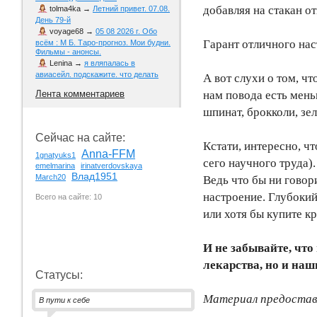
добавляя на стакан о
tolma4ka
→
Летний привет. 07.08.
День 79-й
voyage68
→
05 08 2026 г. Обо
Гарант отличного нас
всём : М Б. Таро-прогноз. Мои будни.
Фильмы - анонсы.
Lenina
→
я вляпалась в
авиасейл. подскажите. что делать
А вот слухи о том, ч
нам повода есть мень
Лента комментариев
шпинат, брокколи, зе
Сейчас на сайте:
Кстати, интересно, ч
Anna-FFM
1gnatyuks1
сего научного труда).
emelmarina
irinatverdovskaya
Влад1951
March20
Ведь что бы ни говор
настроение. Глубокий
Всего на сайте: 10
или хотя бы купите к
И не забывайте, что
лекарства, но и на
Статусы:
Материал предостав
В пути к себе