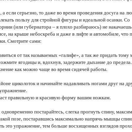
м, а если серьезно, то даже во время проведения досуга на л
лекать пользу для стройной фигуры и идеальной осанки. Со
рнии (или губернатора – я плохо разбираюсь) не накачаешь.
фисе, на крыше небоскреба и даже в лифте и автомобиле, чт
ки. Смотрите сами:
виться от так называемых «галифе», а так же придать тому м
 сожмите ягодицы и, вдохнув, задержите дыхание до предела
жнение как можно чаще во время сидячей работы.
айоне щиколоток и начинайте надавливать ногами друг на дру
 упражнение.
аст правильную и красивую форму вашим ножкам.
 одновременно постарайтесь, слегка прогнуть спину, максим
такой позе, постаравшись максимально напрячь мышцы спины
ть это упражнение, тем больше восхищенных взглядов прохо