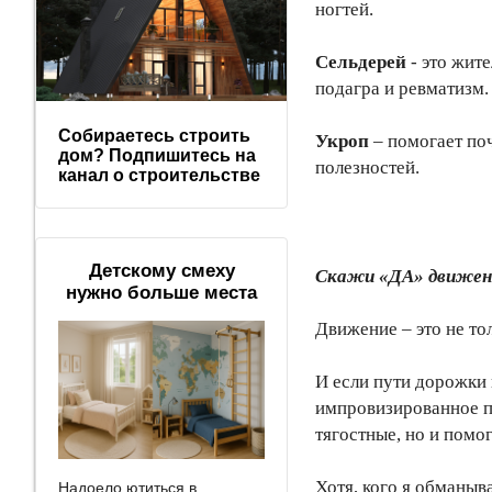
ногтей.
Сельдерей
- это жите
подагра и ревматизм.
Собираетесь строить
Укроп
– помогает поч
дом? Подпишитесь на
полезностей.
канал о строительстве
Детскому смеху
Скажи «ДА» движен
нужно больше места
Движение – это не то
И если пути дорожки 
импровизированное п
тягостные, но и помо
Хотя, кого я обманыв
Надоело ютиться в