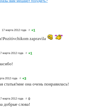
фразы вам мешают похудеть?
+1
17 марта 2012 года
#
ka!Pozitivchikom zapravila
+1
17 марта 2012 года
#
асибо!
+3
арта 2012 года
#
я статья!мне она очень понравилась!
0
17 марта 2012 года
#
за добрые слова!