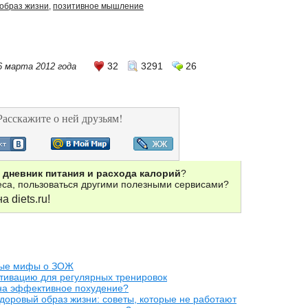
образ жизни
,
позитивное мышление
32
3291
26
6 марта 2012 года
Расскажите о ней друзьям!
й
дневник питания и расхода калорий
?
веса, пользоваться другими полезными сервисами?
а diets.ru!
ные мифы о ЗОЖ
отивацию для регулярных тренировок
 на эффективное похудение?
доровый образ жизни: советы, которые не работают