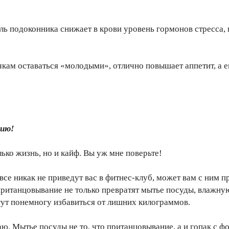
ль подоконника снижает в крови уровень гормонов стресса, п
кам оставаться «молодыми», отлично повышает аппетит, а ещ
ию!
лько жизнь, но и кайф. Вы уж мне поверьте!
все никак не приведут вас в фитнес-клуб, может вам с ним 
ританцовывание не только превратят мытье посуды, влажную
гут понемногу избавиться от лишних килограммов.
аю. Мытье посуды не то, что пританцовывание, а и гопак с 