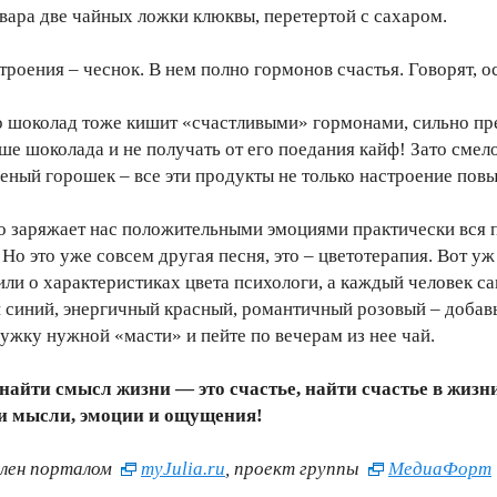
твара две чайных ложки клюквы, перетертой с сахаром.
троения – чеснок. В нем полно гормонов счастья. Говорят,
то шоколад тоже кишит «счастливыми» гормонами, сильно пре
ше шоколада и не получать от его поедания кайф! Зато смело
леный горошек – все эти продукты не только настроение повы
то заряжает нас положительными эмоциями практически вся 
 Но это уже совсем другая песня, это – цветотерапия. Вот у
или о характеристиках цвета психологи, а каждый человек са
 синий, энергичный красный, романтичный розовый – добавь
ружку нужной «масти» и пейте по вечерам из нее чай.
 найти смысл жизни — это счастье, найти счастье в жизн
ши мысли, эмоции и ощущения!
лен порталом
myJulia.ru
, проект группы
МедиаФорт