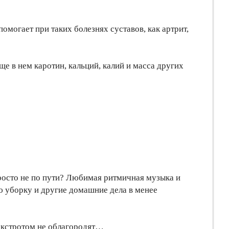
омогает при таких болезнях суставов, как артрит,
е в нем каротин, кальций, калий и масса других
просто не по пути? Любимая ритмичная музыка и
 уборку и другие домашние дела в менее
фокстротом не облагородят…