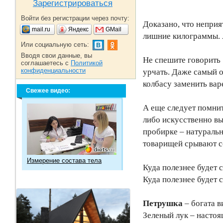
Зарегистрироваться
Войти без регистрации через почту:
Доказано, что неприя
mail.ru
Яндекс
GMail
лишние килограммы. 
Или социальную сеть:
Вводя свои данные, вы
Не спешите говорить 
соглашаетесь с
Политикой
конфиденциальности
урчать. Даже самый о
колбасу заменить ва
Свежее видео:
А еще следует помнит
либо искусственно вы
пробирке – натуральн
товарищей срывают со
Измерение состава тела
Куда полезнее будет
Куда полезнее будет
Петрушка
– богата 
Зеленый лук – настоя