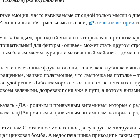
Скажи «ДА» вкусной еде!
тные эмоции, часто вызываемые от одной только мысли о дие
А женщины любят рассказывать свои,
женские истории
с
«нет» блюдам, при одной мысли о которых ваш организм кр
трицательный для фигуры «оливье» может стать другом стро
реным белым мясом курицы, а магазинный майонез – домашн
ь, что несезонные фрукты-овощи, такие, как клубника в янва
ращенные, наивно полагающие, что лампочка на потолке – э
ое удобрение. Либо «заморские гости» из экзотических и тр
всем зелеными, дозревают они уже в пути, а потому витами
 сказать «ДА» родным и привычным витаминам, которые с ра
 сказать «ДА» родным и привычным витаминам, которые с ра
витамином С, отличное мочегонное, регулирует менструальны
щая цинковая бомба. А недостача цинка приводит к таким ст