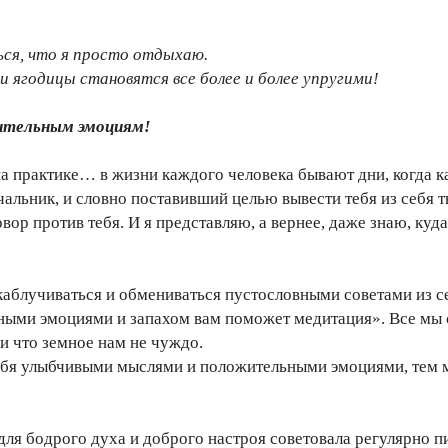
ся, что я просто отдыхаю.
ои ягодицы становятся все более и более упругими!
тельным эмоциям!
на практике… в жизни каждого человека бывают дни, когда каж
ачальник, и словно поставивший целью вывести тебя из себя 
вор против тебя. И я представляю, а вернее, даже знаю, куд
аблучиваться и обмениваться пустословными советами из се
ными эмоциями и запахом вам поможет медитация». Все мы сме
и что земное нам не чуждо.
ебя улыбчивыми мыслями и положительными эмоциями, тем м
для бодрого духа и доброго настроя советовала регулярно пи