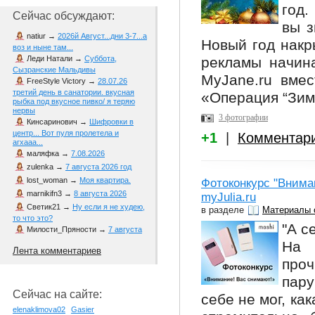
год.
Сейчас обсуждают:
вы з
natiur
→
2026й Август...дни 3-7...а
Новый год накр
воз и ныне там...
рекламы начина
Леди Натали
→
Суббота,
Сызранские Мальдивы
MyJane.ru вмес
FreeStyle Victory
→
28.07.26
третий день в санатории. вкусная
«Операция “Зим
рыбка под вкусное пивко/ я теряю
нервы
3 фотографии
Кинсаринович
→
Шифровки в
центр... Вот пуля пролетела и
+1
|
Комментар
агхааа...
маляфка
→
7.08.2026
zulenka
→
7 августа 2026 год
lost_woman
→
Моя квартира.
Фотоконкурс "Внима
marnikifn3
→
8 августа 2026
myJulia.ru
Светик21
→
Ну если я не худею,
в разделе
Материалы 
то что это?
"А с
Милости_Пряности
→
7 августа
На 
Лента комментариев
про
пару
Сейчас на сайте:
себе не мог, ка
elenaklimova02
Gasier