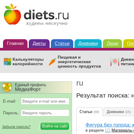
Главная
Диеты
Статьи
Дневники
Люди
Гр
Пищевая и
Калькуляторы
Дневн
энергетическая
калорийности
питан
ценность продуктов
ru
Единый профиль
МедиаФорт
Результат поиска:
E-mail:
Статьи
Дневники
(68)
(25)
Пароль:
Фигура без голода: 
Забыли пароль?
в разделе
Материалы 