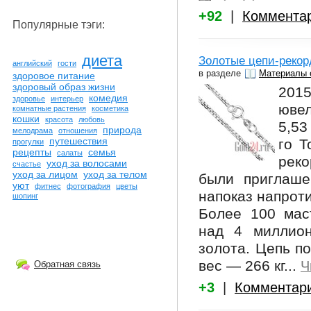
+92
|
Коммента
Популярные тэги:
диета
Золотые цепи-реко
английский
гости
в разделе
Материалы 
здоровое питание
здоровый образ жизни
201
комедия
здоровье
интерьер
юве
комнатные растения
косметика
кошки
красота
любовь
5,53
природа
мелодрама
отношения
путешествия
го Т
прогулки
рецепты
семья
салаты
рек
уход за волосами
счастье
уход за лицом
уход за телом
были приглаше
уют
фитнес
фотография
цветы
напоказ напроти
шопинг
Более 100 мас
над 4 миллион
золота. Цепь по
вес — 266 кг...
Ч
Обратная связь
+3
|
Комментар