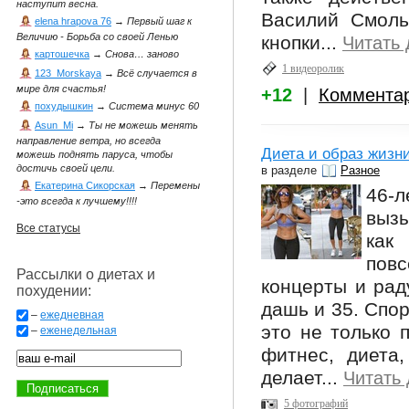
наступит весна.
Василий Смоль
elena hrapova 76
→
Первый шаг к
Величию - Борьба со своей Ленью
кнопки...
Читать
картошечка
→
Снова… заново
1 видеоролик
123_Morskaya
→
Всё случается в
мире для счастья!
+12
|
Коммента
похудышкин
→
Система минус 60
Asun_Mi
→
Ты не можешь менять
направление ветра, но всегда
Диета и образ жизн
можешь поднять паруса, чтобы
достичь своей цели.
в разделе
Разное
Екатерина Сикорская
→
Перемены
46-л
-это всегда к лучшему!!!!
выз
Все статусы
как
пов
Рассылки о диетах и
концерты и рад
похудении:
дашь и 35. Спор
–
ежедневная
это не только 
–
еженедельная
фитнес, диета,
делает...
Читать
5 фотографий