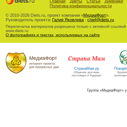
Главная
Диеты
Статьи
Дневники
Политика конфиденциальности
© 2010-2026 Diets.ru, проект компании «
МедиаФорт
».
Руководитель проекта:
Галия Яковлева
-
chief@diets.ru
Перепечатка материалов разрешена только с активной ссылкой
www.diets.ru
О фотографиях и текстах, используемых на сайте
МедиаФорт
интернет-проекты
для прекрасных дам
СтранаМам.ру
Поварё
Общение для мам,
Крупн
настоящих и будущих
кулинарн
Группа «МедиаФорт» 