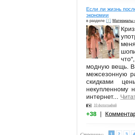
Если ли жизнь посл
экономии
в разделе
Материалы 
Кри
упо
мен
шопи
что
модную вещь. В
межсезонную ра
скидками це
некупленному н
интернет...
Чита
10 фотографий
+38
|
Коммента
Страницы:
1
2
3