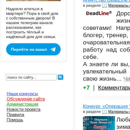
Агентство DeadLine.
в разделе
Материалы 
Надоело ютиться в
Доро
квартире? Пора в свой дом
с собственным двором! В
жиз
нашем телеграм-канале
советами! Нап
рассказываем, как
построить тёплый и
блогер, тренер,
надёжный дом для семьи.
очаровательна
работу над соб
Перейти на канал
себе.
А знаете ли вы,
увлекательный
свою жизнь...
Чи
+7
|
Комментар
Наши конкурсы
Обсуждение сайта
Администрация
Конкурс «Операция 
Новости проекта
в разделе
Материалы 
Правила
Люби
Помощь
зима