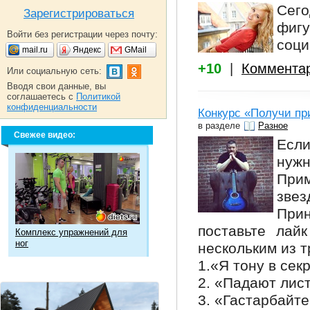
Сего
Зарегистрироваться
фигу
Войти без регистрации через почту:
соци
mail.ru
Яндекс
GMail
+10
|
Коммента
Или социальную сеть:
Вводя свои данные, вы
соглашаетесь с
Политикой
конфиденциальности
Конкурс «Получи пр
в разделе
Разное
Свежее видео:
Если
нужн
Прим
звез
При
поставьте лай
Комплекс упражнений для
ног
нескольким из т
1.«Я тону в сек
2. «Падают лис
3. «Гастарбайте