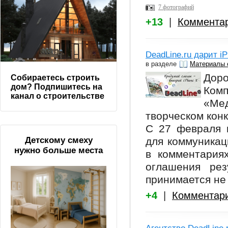
7 фотографий
+13
|
Коммента
DeadLine.ru дарит i
в разделе
Материалы 
Доро
Собираетесь строить
дом? Подпишитесь на
Ком
канал о строительстве
«Ме
творческом кон
С 27 февраля 
для коммуникац
Детскому смеху
нужно больше места
в комментария
оглашения рез
принимается не 
+4
|
Комментар