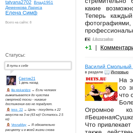
стремительно 
tatyana2702
Влад1951
какие возможн
Деменкова Лариса
Елена Симф
Теперь каждый
фотография
Всего на сайте: 8
профессиональ
4 фотографии
+1
|
Комментар
Статусы:
Василий Смольный -
В пути к себе
в разделе
Интервью
Светик21
На э
1 день назад
со з
lila piskaridze
→
Если человек
что 
выматывается до чувства
смертной тоски - никакие
Бол
достижения его не порадуют.
Огромное ко
tess_22
→
Цель - похудеть к 22
августа на 3 кг (63 кг)! Осталось 2.5
#БешенаяСушка.
кг)
Что привлекает
VesnaMay
→
Я обязательно
расцвету и в моей жизни снова
также действе