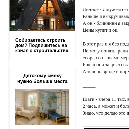
Личное - с мужем сег
Раньше я выкручивала
А он - блиннннн я зак
Цены купит и ок.
Собираетесь строить
В этот раз и я без под
дом? Подпишитесь на
Не могу понять, рани
канал о строительстве
ссора со словами мер
Как-то я и закрыла гл
А теперь вроде и нор
Детскому смеху
нужно больше места
_____
Шаги - вчера 11 тыс, 
2 часа, а может и бол
Знаю, что делаю это д