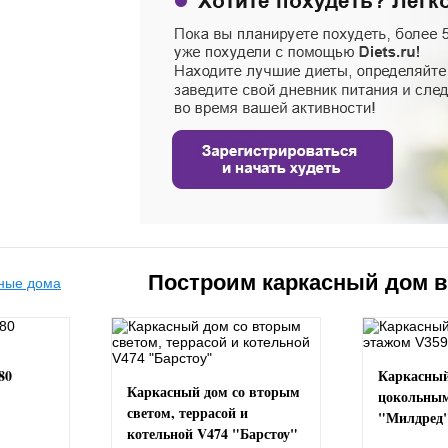
Построим каркасный дом 
80
Каркасный
Каркасный дом со вторым
цокольным
светом, террасой и
"Милдред
котельной V474 "Барстоу"