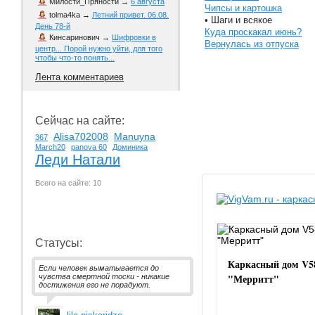
Милости_Пряности
→
6 августа
Чипсы и картошка
tolma4ka
→
Летний привет. 06.08.
• Шаги и всякое
День 78-й
Куда проскакал июнь?
Кинсаринович
→
Шифровки в
Вернулась из отпуска
центр... Порой нужно уйти, для того
чтобы что-то понять...
Лента комментариев
Сейчас на сайте:
Alisa702008
Manuyna
367
March20
panova 60
Доминика
Леди Натали
Всего на сайте: 10
Статусы:
Каркасный дом V5
Если человек выматывается до
"Мерритт"
чувства смертной тоски - никакие
достижения его не порадуют.