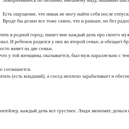
Заморачиваюсь по питанию, внешнему виду, нашиваю шаги, н
Есть ощущение, что никак не могу найти себя после отпуск
Вроде бы делаю все тоже самое, что и раньше, но без радос
тить в родной город, пишет мне каждый день про своего му
риал. И ребенок родился у них во второй семье, и обещает б
осто живет на две семьи.
что у той женщины, оказывается, был муж параллельно с тем 
но соглашается.
итать (есть младший), а сосед неплохо зарабатывает и обесп
 ритейлер, каждый день все грустнее. Люди экономят, деньги не