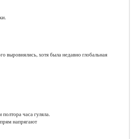
ки.
ого выровнялись, хотя была недавно глобальная
м полтора часа гуляла.
я прям напрягают