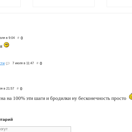
0
юля в 9:04
#
ся
0
сти
7 июля в 11:47
#
0
ля в 21:57
#
сна на 100% эти шаги и бродилки ну бесконечность просто
нтарий