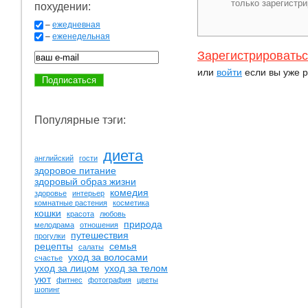
похудении:
–
ежедневная
–
еженедельная
Зарегистрировать
или
войти
если вы уже р
Популярные тэги:
диета
английский
гости
здоровое питание
здоровый образ жизни
комедия
здоровье
интерьер
комнатные растения
косметика
кошки
красота
любовь
природа
мелодрама
отношения
путешествия
прогулки
рецепты
семья
салаты
уход за волосами
счастье
уход за лицом
уход за телом
уют
фитнес
фотография
цветы
шопинг