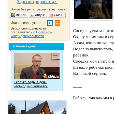
Зарегистрироваться
Войти без регистрации через почту:
mail.ru
Яндекс
GMail
Или социальную сеть:
Вводя свои данные, вы
Соседка уехала погос
соглашаетесь с
Политикой
конфиденциальности
Ох, ну у них там и се
А сам, конечно же, пр
Свежее видео:
Недавно выяснилось, 
ребенок.
Соседка моя злится, 
Ей надо ребенка восп
Вот такой сериал.
Сколько воды в день
____
необходимо человеку
Работа - так как мы в
____