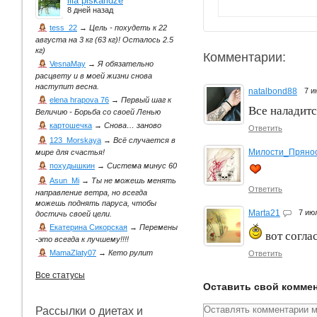
lila piskaridze
8 дней назад
tess_22
→
Цель - похудеть к 22
августа на 3 кг (63 кг)! Осталось 2.5
кг)
Комментарии:
VesnaMay
→
Я обязательно
расцвету и в моей жизни снова
наступит весна.
natalbond88
7 и
elena hrapova 76
→
Первый шаг к
Все наладит
Величию - Борьба со своей Ленью
картошечка
→
Снова… заново
Ответить
123_Morskaya
→
Всё случается в
Милости_Пряно
мире для счастья!
похудышкин
→
Система минус 60
Asun_Mi
→
Ты не можешь менять
Ответить
направление ветра, но всегда
можешь поднять паруса, чтобы
Marta21
7 ию
достичь своей цели.
Екатерина Сикорская
→
Перемены
вот согла
-это всегда к лучшему!!!!
MamaZlaty07
→
Кето рулит
Ответить
Все статусы
Оставить свой комме
Рассылки о диетах и