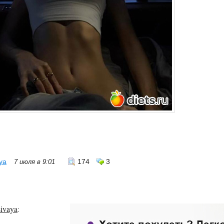
ya
174
3
7 июля в 9:01
ivaya
: