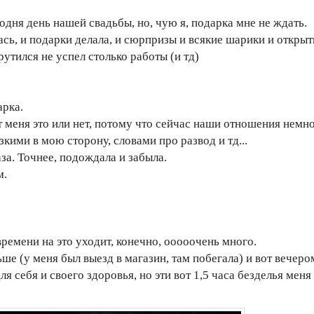
одня день нашей свадьбы, но, чую я, подарка мне не ждать.
сь, и подарки делала, и сюрпризы и всякие шарики и открыт
рутился не успел столько работы (и тд)
арка.
т меня это или нет, потому что сейчас наши отношения немн
зкими в мою сторону, словами про развод и тд...
аза. Точнее, подождала и забыла.
м.
времени на это уходит, конечно, ооооочень много.
ьше (у меня был выезд в магазин, там побегала) и вот вечеро
ля себя и своего здоровья, но эти вот 1,5 часа безделья мен