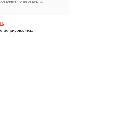
ся
,
егистрировались.