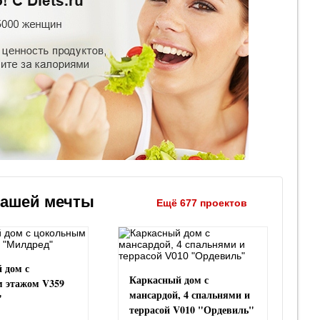
вашей мечты
Ещё 677 проектов
 дом с
Каркасный дом с
 этажом V359
мансардой, 4 спальнями и
"
террасой V010 "Ордевиль"