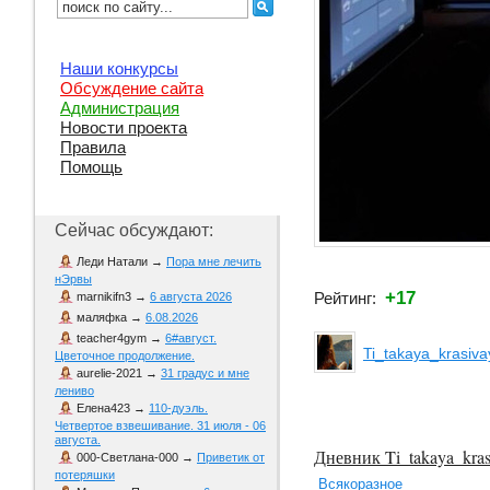
Наши конкурсы
Обсуждение сайта
Администрация
Новости проекта
Правила
Помощь
Сейчас обсуждают:
Леди Натали
→
Пора мне лечить
нЭрвы
+17
Рейтинг:
marnikifn3
→
6 августа 2026
маляфка
→
6.08.2026
teacher4gym
→
6#август.
Ti_takaya_krasiva
Цветочное продолжение.
aurelie-2021
→
31 градус и мне
лениво
Елена423
→
110-дуэль.
Четвертое взвешивание. 31 июля - 06
августа.
Дневник Ti_takaya_kras
000-Светлана-000
→
Приветик от
потеряшки
Всякоразное