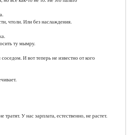
о все как-то не то. Не это пальто
а.
ти, чтоли. Или без наслаждения.
жа.
росить ту мымру.
соседом. И вот теперь не известно от кого
ечивает.
 тратят. У нас зарплата, естественно, не растет.