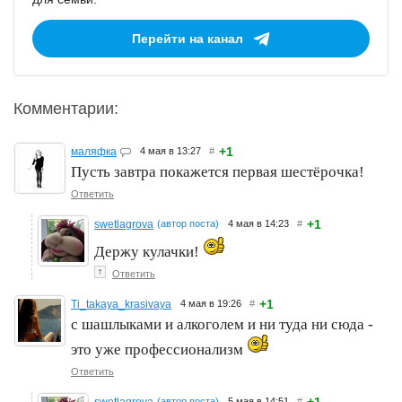
Перейти на канал
Комментарии:
+1
маляфка
4 мая в 13:27
#
Пусть завтра покажется первая шестёрочка!
Ответить
+1
swetlagrova
(автор поста)
4 мая в 14:23
#
Держу кулачки!
↑
Ответить
+1
Ti_takaya_krasivaya
4 мая в 19:26
#
с шашлыками и алкоголем и ни туда ни сюда -
это уже профессионализм
Ответить
(автор поста)
5 мая в 14:51
#