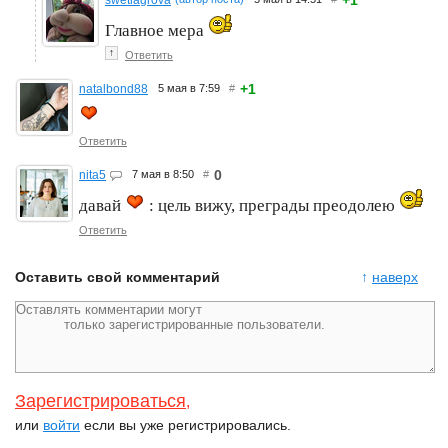
+1
swetlagrova
Главное мера
↑
Ответить
+1
natalbond88
5 мая в 7:59
#
Ответить
0
nita5
7 мая в 8:50
#
давай
: цель вижу, преграды преодолею
Ответить
Оставить свой комментарий
↑
наверх
Зарегистрироваться
,
или
войти
если вы уже регистрировались.