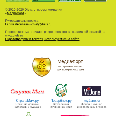
© 2010-2026 Diets.ru, проект компании
«
МедиаФорт
».
Руководитель проекта:
Галия Яковлева
-
chief@diets.ru
Перепечатка материалов разрешена только с активной ссылкой на
www.diets.ru
О фотографиях и текстах, используемых на сайте
МедиаФорт
интернет-проекты
для прекрасных дам
СтранаМам.ру
Поварёнок.ру
myJane.ru
Общение для мам,
Крупнейший
Женский журнал
настоящих и будущих
кулинарный сайт
и новости шоу-бизнеса