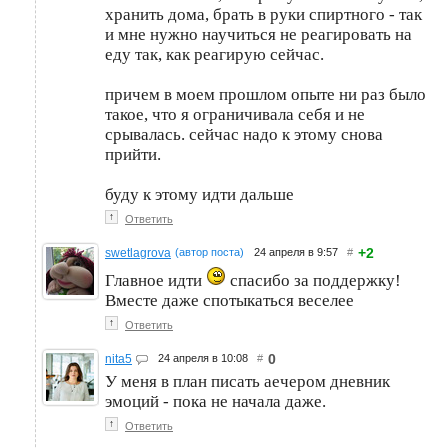
хранить дома, брать в руки спиртного - так
и мне нужно научиться не реагировать на
еду так, как реагирую сейчас.
причем в моем прошлом опыте ни раз было
такое, что я ограничивала себя и не
срывалась. сейчас надо к этому снова
прийти.
буду к этому идти дальше
↑
Ответить
+2
swetlagrova
(автор поста)
24 апреля в 9:57
#
Главное идти
спасибо за поддержку!
Вместе даже спотыкаться веселее
↑
Ответить
0
nita5
24 апреля в 10:08
#
У меня в план писать аечером дневник
эмоций - пока не начала даже.
↑
Ответить