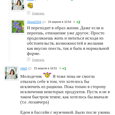
↑
Ответить
+2
Лиза0204
24 апреля в 10:54
#
И переходит в образ жизни. Даже если и
переешь, отношение уже другое. Просто
продолжаешь жить и питаться исходя из
обстоятельств, возможностей и желания
как вкусно поесть, так и быть в нормальной
форме.
↑
Ответить
+1
nita5
23 апреля в 16:51
#
Молодечик
Я тоже пока не смогла
отказать себе в том, что хотелось бы
исключить из рациона. Пока топаю в сторону
исключения некоторых продуктов. Пусть и не в
таком быстром темпе, как хотелось бы вначале
(т.е. позавчера)
Едем в бассейн с мужчиной. Было после ужина