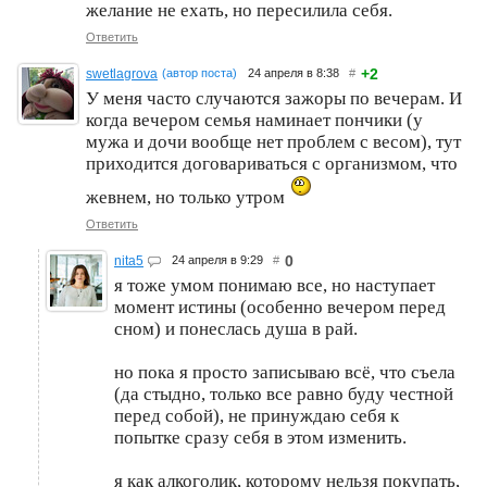
желание не ехать, но пересилила себя.
Ответить
+2
swetlagrova
(автор поста)
24 апреля в 8:38
#
У меня часто случаются зажоры по вечерам. И
когда вечером семья наминает пончики (у
мужа и дочи вообще нет проблем с весом), тут
приходится договариваться с организмом, что
жевнем, но только утром
Ответить
0
nita5
24 апреля в 9:29
#
я тоже умом понимаю все, но наступает
момент истины (особенно вечером перед
сном) и понеслась душа в рай.
но пока я просто записываю всё, что съела
(да стыдно, только все равно буду честной
перед собой), не принуждаю себя к
попытке сразу себя в этом изменить.
я как алкоголик, которому нельзя покупать,