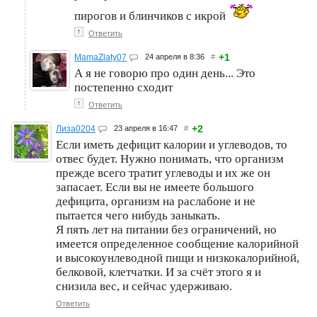
пирогов и блинчиков с икрой
↑
Ответить
+1
MamaZlaty07
24 апреля в 8:36
#
А я не говорю про один день... Это
постепенно сходит
↑
Ответить
+2
Лиза0204
23 апреля в 16:47
#
Если иметь дефицит калории и углеводов, то
отвес будет. Нужно понимать, что организм
прежде всего тратит углеводы и их же он
запасает. Если вы не имеете большого
дефицита, организм на раслабоне и не
пытается чего нибудь заныкать.
Я пять лет на питании без ограничений, но
имеется определенное сообщение калорийной
и высокоунлеводной пищи и низкокалорийной,
белковой, клетчатки. И за счёт этого я и
снизила вес, и сейчас удерживаю.
Ответить