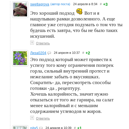
+3
swetlagrova
(автор поста)
24 апреля в 8:34
#
Это хороший подход
Вот и я
нащупываю рамки дозволенного. А еще
главное уже сегодня подумать о том что ты
будешь есть завтра, что бы не было таких
искушений.
↑
Ответить
+2
Лиза0204
24 апреля в 10:37
#
Это подход который может привести к
успеху того кому ограничения поперек
горла, сильный внутренний протест и
нежелание забыть о вкусняшках.
Сократить- да, пересмотреть способы
готовки -да , рецептуру.
Хочешь калорийность, значит нужно
отказаться от того же гарнира, на салат
менее калорийный и с меньшим
содержанием углеводов м жиров.
↑
Ответить
+1
nita5
24 апреля в 10:39
#