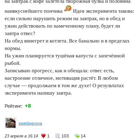
на завтрак с кофе залетела творожная булка и половина
наивкуснейшего пончика
Идея эксперимента такова:
если сильно нарушить режим на завтрак, но в обед и
ужин действовать по намеченному плану, будет ли
завтра отвес?
На обед винегрет и котлета. Все банально и в пределах
нормы.
На ужин планируется тушёная капуста с запечённой
рыбой.
Записываю прогресс, как и обещала: отвес есть,
настроение отличное, мотивация растёт. В любом
случае — продолжаем в том же духе! О результатах
эксперимента напишу завтра.
+8
Рейтинг:
swetlagrova
1
103
14
23 апреля в 16:14