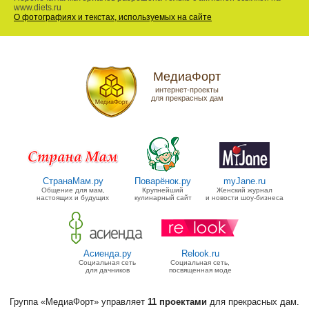
www.diets.ru
О фотографиях и текстах, используемых на сайте
МедиаФорт
интернет-проекты
для прекрасных дам
СтранаМам.ру
Поварёнок.ру
myJane.ru
Общение для мам,
Крупнейший
Женский журнал
настоящих и будущих
кулинарный сайт
и новости шоу-бизнеса
Асиенда.ру
Relook.ru
Социальная сеть
Социальная сеть,
для дачников
посвященная моде
Группа «МедиаФорт» управляет
11 проектами
для прекрасных дам.