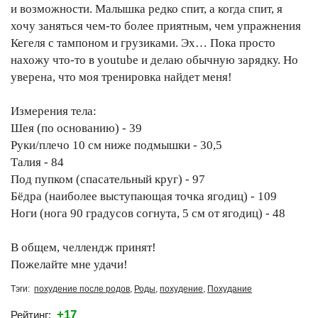
и возможности. Малышка редко спит, а когда спит, я
хочу заняться чем-то более приятным, чем упражнения
Кегеля с тампоном и грузиками. Эх… Пока просто
нахожу что-то в youtube и делаю обычную зарядку. Но
уверена, что моя тренировка найдет меня!
Измерения тела:
Шея (по основанию) - 39
Руки/плечо 10 см ниже подмышки - 30,5
Талия - 84
Под пупком (спасательный круг) - 97
Бёдра (наиболее выступающая точка ягодиц) - 109
Ноги (нога 90 градусов согнута, 5 см от ягодиц) - 48
В общем, челлендж принят!
Пожелайте мне удачи!
Тэги:
похудение после родов
,
Роды
,
похудение
,
Похудание
+17
Рейтинг: