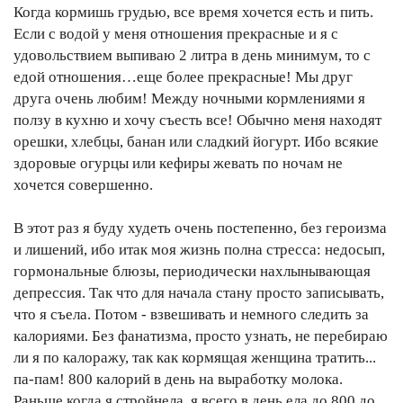
Когда кормишь грудью, все время хочется есть и пить.
Если с водой у меня отношения прекрасные и я с
удовольствием выпиваю 2 литра в день минимум, то с
едой отношения…еще более прекрасные! Мы друг
друга очень любим! Между ночными кормлениями я
ползу в кухню и хочу съесть все! Обычно меня находят
орешки, хлебцы, банан или сладкий йогурт. Ибо всякие
здоровые огурцы или кефиры жевать по ночам не
хочется совершенно.
В этот раз я буду худеть очень постепенно, без героизма
и лишений, ибо итак моя жизнь полна стресса: недосып,
гормональные блюзы, периодически нахлынывающая
депрессия. Так что для начала стану просто записывать,
что я съела. Потом - взвешивать и немного следить за
калориями. Без фанатизма, просто узнать, не перебираю
ли я по калоражу, так как кормящая женщина тратить...
па-пам! 800 калорий в день на выработку молока.
Раньше когда я стройнела, я всего в день ела до 800 до