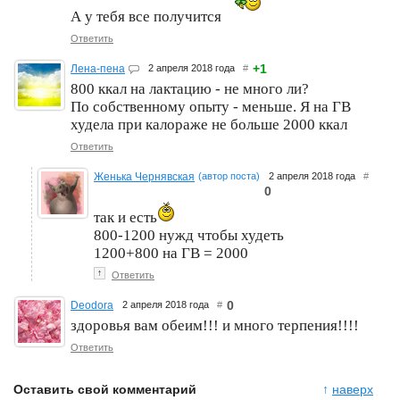
А у тебя все получится
Ответить
+1
Лена-пена
2 апреля 2018 года
#
800 ккал на лактацию - не много ли?
По собственному опыту - меньше. Я на ГВ
худела при калораже не больше 2000 ккал
Ответить
Женька Чернявская
(автор поста)
2 апреля 2018 года
#
0
так и есть
800-1200 нужд чтобы худеть
1200+800 на ГВ = 2000
↑
Ответить
0
Deodora
2 апреля 2018 года
#
здоровья вам обеим!!! и много терпения!!!!
Ответить
Оставить свой комментарий
↑
наверх