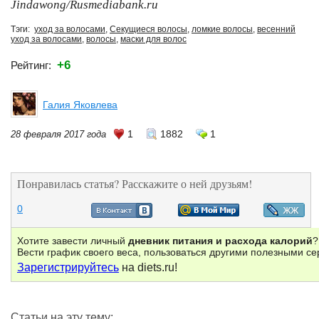
Jindawong/Rusmediabank.ru
Тэги:
уход за волосами
,
Секущиеся волосы
,
ломкие волосы
,
весенний
уход за волосами
,
волосы
,
маски для волос
+6
Рейтинг:
Галия Яковлева
1
1882
1
28 февраля 2017 года
Понравилась статья? Расскажите о ней друзьям!
0
Хотите завести личный
дневник питания и расхода калорий
?
Вести график своего веса, пользоваться другими полезными с
Зарегистрируйтесь
на diets.ru!
Статьи на эту тему: