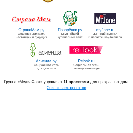
СтранаМам.ру
Поварёнок.ру
myJane.ru
Общение для мам,
Крупнейший
Женский журнал
настоящих и будущих
кулинарный сайт
и новости шоу-бизнеса
Асиенда.ру
Relook.ru
Социальная сеть
Социальная сеть,
для дачников
посвященная моде
Группа «МедиаФорт» управляет
11 проектами
для прекрасных дам.
Список всех проектов