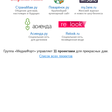
СтранаМам.ру
Поварёнок.ру
myJane.ru
Общение для мам,
Крупнейший
Женский журнал
настоящих и будущих
кулинарный сайт
и новости шоу-бизнеса
Асиенда.ру
Relook.ru
Социальная сеть
Социальная сеть,
для дачников
посвященная моде
Группа «МедиаФорт» управляет
11 проектами
для прекрасных дам.
Список всех проектов