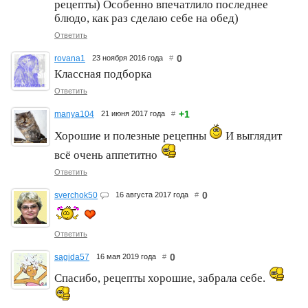
рецепты) Особенно впечатлило последнее
блюдо, как раз сделаю себе на обед)
Ответить
0
rovana1
23 ноября 2016 года
#
Классная подборка
Ответить
+1
manya104
21 июня 2017 года
#
Хорошие и полезные рецепны
И выглядит
всё очень аппетитно
Ответить
0
sverchok50
16 августа 2017 года
#
Ответить
0
sagida57
16 мая 2019 года
#
Спасибо, рецепты хорошие, забрала себе.