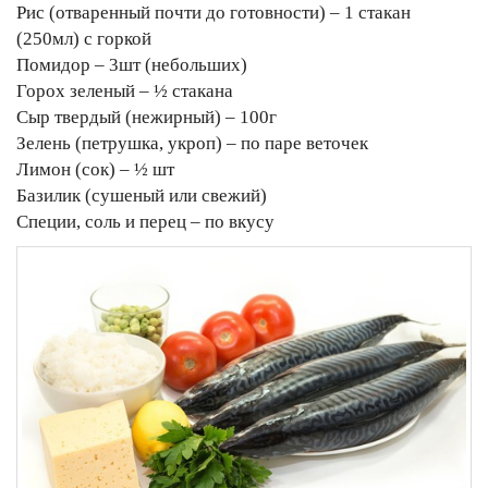
Рис (отваренный почти до готовности) – 1 стакан
(250мл) с горкой
Помидор – 3шт (небольших)
Горох зеленый – ½ стакана
Сыр твердый (нежирный) – 100г
Зелень (петрушка, укроп) – по паре веточек
Лимон (сок) – ½ шт
Базилик (сушеный или свежий)
Специи, соль и перец – по вкусу