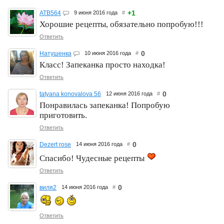
+1
ATB564
9 июня 2016 года
#
Хорошие рецепты, обязательно попробую!!!
Ответить
0
Натушенка
10 июня 2016 года
#
Класс! Запеканка просто находка!
Ответить
0
tatyana konovalova 56
12 июня 2016 года
#
Понравилась запеканка! Попробую
приготовить.
Ответить
0
Dezert rose
14 июня 2016 года
#
Спасибо! Чудесные рецепты
Ответить
0
виля2
14 июня 2016 года
#
Ответить