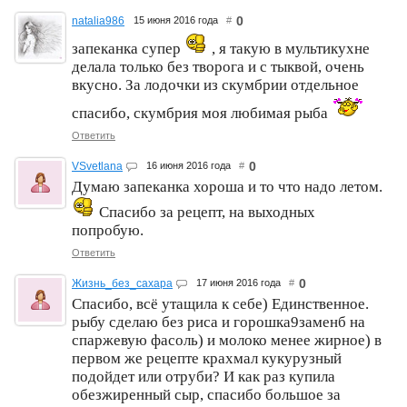
0
natalia986
15 июня 2016 года
#
запеканка супер
, я такую в мультикухне
делала только без творога и с тыквой, очень
вкусно. За лодочки из скумбрии отдельное
спасибо, скумбрия моя любимая рыба
Ответить
0
VSvetlana
16 июня 2016 года
#
Думаю запеканка хороша и то что надо летом.
Спасибо за рецепт, на выходных
попробую.
Ответить
0
Жизнь_без_сахара
17 июня 2016 года
#
Спасибо, всё утащила к себе) Единственное.
рыбу сделаю без риса и горошка9заменб на
спаржевую фасоль) и молоко менее жирное) в
первом же рецепте крахмал кукурузный
подойдет или отруби? И как раз купила
обезжиренный сыр, спасибо большое за