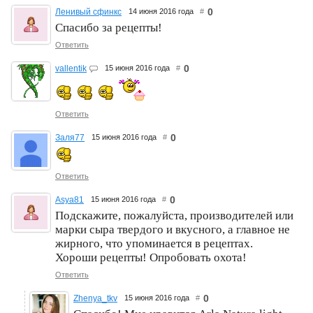
0
Ленивый сфинкс
14 июня 2016 года
#
Спасибо за рецепты!
Ответить
0
vallentik
15 июня 2016 года
#
Ответить
0
Заля77
15 июня 2016 года
#
Ответить
0
Asya81
15 июня 2016 года
#
Подскажите, пожалуйста, производителей или
марки сыра твердого и вкусного, а главное не
жирного, что упоминается в рецептах.
Хороши рецепты! Опробовать охота!
Ответить
0
Zhenya_tkv
15 июня 2016 года
#