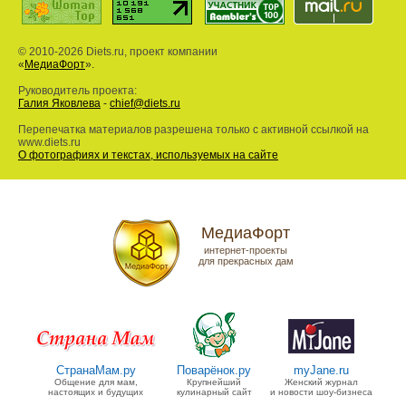
© 2010-2026 Diets.ru, проект компании
«
МедиаФорт
».
Руководитель проекта:
Галия Яковлева
-
chief@diets.ru
Перепечатка материалов разрешена только с активной ссылкой на
www.diets.ru
О фотографиях и текстах, используемых на сайте
МедиаФорт
интернет-проекты
для прекрасных дам
СтранаМам.ру
Поварёнок.ру
myJane.ru
Общение для мам,
Крупнейший
Женский журнал
настоящих и будущих
кулинарный сайт
и новости шоу-бизнеса