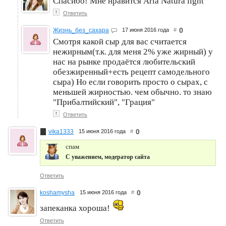
Спасибо! Мне нравится Arla Natura light
↑
Ответить
0
Жизнь_без_сахара
17 июня 2016 года
#
Смотря какой сыр для вас считается
нежирным(т.к. для меня 2% уже жирный) у
нас на рынке продаётся любительский
обезжиренный+есть рецепт самодельного
сыра) Но если говорить просто о сырах, с
меньшей жирностью. чем обычно. то знаю
"Прибалтийский", "Грация"
↑
Ответить
0
vika1333
15 июня 2016 года
#
спам
С уважением, модератор сайта
Ответить
0
koshamysha
15 июня 2016 года
#
запеканка хороша!
Ответить