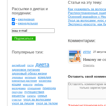
Статьи на эту тему:
Рассылки о диетах и
Как ухаживать за волос
Распространенные ошиб
похудении:
Осенний марафон с Hea
–
ежедневная
Уход за волосами: курс 
–
еженедельная
Экспресс-красота: как 
Комментарии:
Популярные тэги:
ИРЛИ
27 август
Никому не с
диета
Ответить
английский
гости
здоровое питание
здоровый образ жизни
Оставить свой комме
комедия
здоровье
интерьер
комнатные растения
косметика
кошки
красота
любовь
природа
мелодрама
отношения
путешествия
прогулки
рецепты
семья
салаты
уход за волосами
счастье
уход за лицом
уход за телом
Зарегистрировать