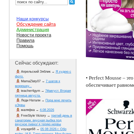
Наши конкурсы
Обсуждение сайта
Администрация
Новости проекта
Правила
Помощь
Сейчас обсуждают:
Апрельский Зяблик
→
Я худею с
фото.
• Perfect Mousse – э
MamaZlaty07
→
7 шагов к
обеспечивает равном
морюшку...
teacher4gym
→
7#август. Вторая
пятница августа.
Леди Натали
→
Пора мне лечить
нЭрвы
маляфка
→
4.08.2026
FreeStyle Victory
→
третий день в
санатории. вкусная рыбка под
вкусное пивко/ я теряю нервы
voyage68
→
05 08 2026 г. Обо
всём : М Б. Таро-прогноз. Мои будни.