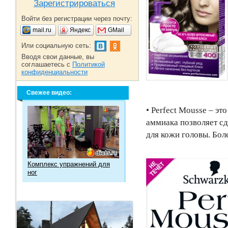
Зарегистрироваться
Войти без регистрации через почту:
mail.ru
Яндекс
GMail
Или социальную сеть:
Вводя свои данные, вы
соглашаетесь с
Политикой
конфиденциальности
Свежее видео:
• Perfect Mousse – э
аммиака позволяет с
для кожи головы. Боле
Комплекс упражнений для
ног