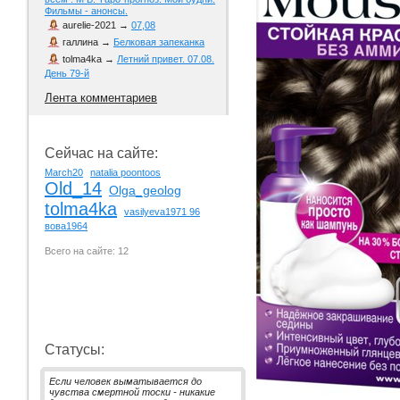
Фильмы - анонсы.
aurelie-2021
→
07,08
галлина
→
Белковая запеканка
tolma4ka
→
Летний привет. 07.08.
День 79-й
Лента комментариев
Сейчас на сайте:
March20
natalia poontoos
Old_14
Olga_geolog
tolma4ka
vasilyeva1971 96
вова1964
Всего на сайте: 12
Статусы:
Если человек выматывается до
чувства смертной тоски - никакие