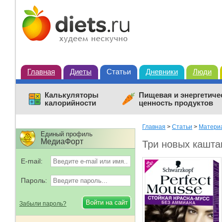
Главная
Диеты
Статьи
Дневники
Люди
Калькуляторы
Пищевая и энергетиче
калорийности
ценность продуктов
Главная
>
Статьи
>
Материа
Единый профиль
МедиаФорт
Три новых кашта
E-mail:
Пароль:
Забыли пароль?