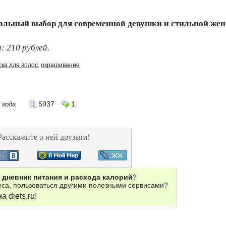
деальный выбор для современной девушки и стильной же
: 210 рублей.
ска для волос
,
окрашивание
5937
1
 года
Расскажите о ней друзьям!
й
дневник питания и расхода калорий
?
веса, пользоваться другими полезными сервисами?
а diets.ru!