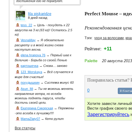
достижения его не порадуют.
Perfect Mousse – и
lila piskaridze
8 дней назад
tess_22
→
Цель - похудеть к 22
Рекомендованная цена
августа на 3 кг (63 кг)! Осталось 2.5
кг)
Тэги:
уход за волосами
,
кра
VesnaMay
→
Я обязательно
расцвету и в моей жизни снова
+11
Рейтинг:
наступит весна.
elena hrapova 76
→
Первый шаг к
Palette
Величию - Борьба со своей Ленью
20 августа 2013
картошечка
→
Снова… заново
123_Morskaya
→
Всё случается в
мире для счастья!
Понравилась статья? 
похудышкин
→
Система минус 60
Asun_Mi
→
Ты не можешь менять
0
направление ветра, но всегда
можешь поднять паруса, чтобы
достичь своей цели.
Хотите завести личны
Вести график своего 
Екатерина Сикорская
→
Перемены
-это всегда к лучшему!!!!
Зарегистрируйтесь
н
MamaZlaty07
→
Кето рулит
Все статусы