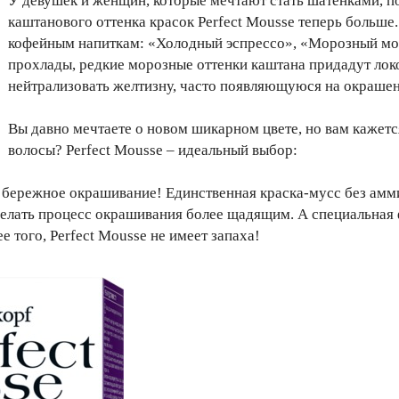
У девушек и женщин, которые мечтают стать шатенками, п
каштанового оттенка красок Perfect Mousse теперь больше
кофейным напиткам: «Холодный эспрессо», «Морозный мокк
прохлады, редкие морозные оттенки каштана придадут лок
нейтрализовать желтизну, часто появляющуюся на окраше
Вы давно мечтаете о новом шикарном цвете, но вам кажетс
волосы? Perfect Mousse – идеальный выбор:
то бережное окрашивание! Единственная краска-мусс без ам
делать процесс окрашивания более щадящим. А специальная
е того, Perfect Mousse не имеет запаха!