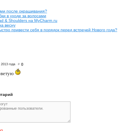
ами после окрашивания?
ки в уходе за волосами
d & Shoulders на MyCharm.ru
на весну
быстро привести себя в порядок перед встречей Нового года?
0
а 2013 года
#
оветую
нтарий
ся
,