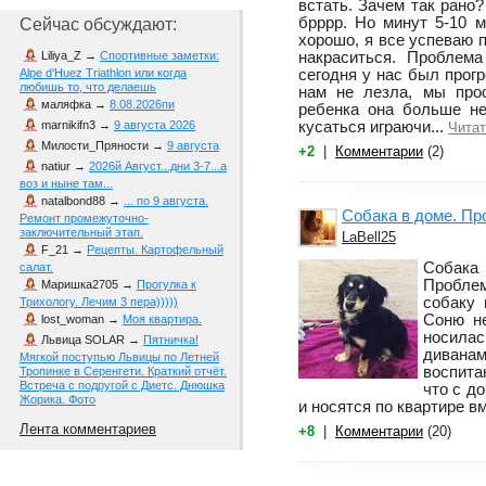
встать. Зачем так рано?
брррр. Но минут 5-10 
Сейчас обсуждают:
хорошо, я все успеваю п
накраситься. Проблема
Liliya_Z
→
Спортивные заметки:
сегодня у нас был прогр
Alpe d‘Huez Triathlon или когда
любишь то, что делаешь
нам не лезла, мы про
маляфка
→
8.08.2026пи
ребенка она больше не
кусаться играючи...
marnikifn3
→
9 августа 2026
Читат
Милости_Пряности
→
9 августа
+2
|
Комментарии
(2)
natiur
→
2026й Август...дни 3-7...а
воз и ныне там...
natalbond88
→
... по 9 августа.
Собака в доме. П
Ремонт промежуточно-
заключительный этап.
LaBell25
F_21
→
Рецепты. Картофельный
Собака
салат.
Пробле
Маришка2705
→
Прогулка к
собаку 
Трихологу. Лечим 3 пера)))))
Соню не
lost_woman
→
Моя квартира.
носила
Львица SOLAR
→
Пятничка!
диван
Мягкой поступью Львицы по Летней
воспита
Тропинке в Серенгети. Краткий отчёт.
Встреча с подругой с Диетс. Днюшка
что с д
Жорика. Фото
и носятся по квартире в
Лента комментариев
+8
|
Комментарии
(20)