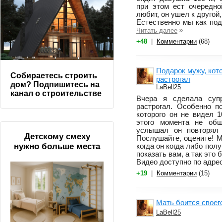
при этом ест очередн
любит, он ушел к другой, 
Естественно мы как под
»
Читать далее
+48
|
Комментарии
(68)
Подарок мужу, кот
Собираетесь строить
растрогал
дом? Подпишитесь на
LaBell25
канал о строительстве
Вчера я сделала супр
растрогал. Особенно п
которого он не видел 
этого момента не общ
услышал он повторял 
Детскому смеху
Послушайте, оцените! М
нужно больше места
когда он когда либо пол
показать вам, а так это
Видео доступно по адрес
+19
|
Комментарии
(15)
Мать боится своег
LaBell25