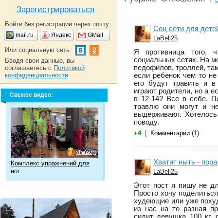
Зарегистрироваться
Войти без регистрации через почту:
Соц сети для детей
mail.ru
Яндекс
GMail
LaBell25
Или социальную сеть:
Я противница того, 
социальных сетях. На мо
Вводя свои данные, вы
педофилов, троллей, там 
соглашаетесь с
Политикой
конфиденциальности
если ребенок чем то не
его будут травить и в
играют родители, но а е
Свежее видео:
в 12-14? Все в себе. П
травлю они могут и н
выдерживают. Хотелось
поводу.
+4
|
Комментарии
(1)
Хватит ныть - пора
Комплекс упражнений для
ног
LaBell25
Этот пост я пишу не для
Просто хочу поделитьс
худеющие или уже похуд
из нас на то разная п
сидит девушка 100 кг, 