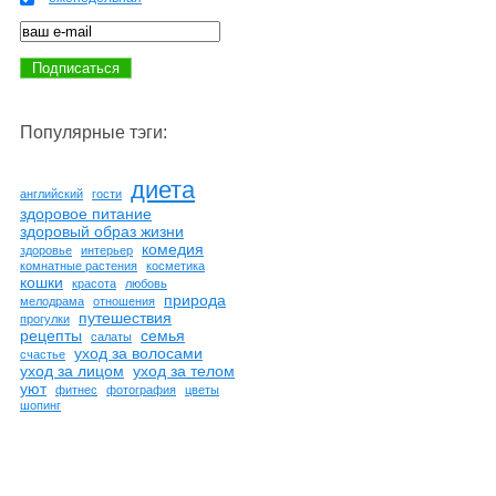
Популярные тэги:
диета
английский
гости
здоровое питание
здоровый образ жизни
комедия
здоровье
интерьер
комнатные растения
косметика
кошки
красота
любовь
природа
мелодрама
отношения
путешествия
прогулки
рецепты
семья
салаты
уход за волосами
счастье
уход за лицом
уход за телом
уют
фитнес
фотография
цветы
шопинг