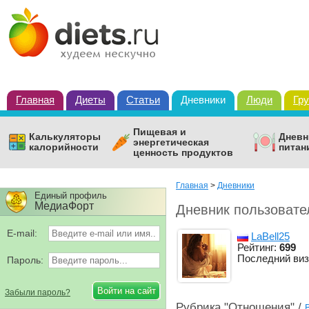
Главная
Диеты
Статьи
Дневники
Люди
Гр
Пищевая и
Калькуляторы
Дневн
энергетическая
калорийности
питан
ценность продуктов
Главная
>
Дневники
Единый профиль
МедиаФорт
Дневник пользовате
E-mail:
LaBell25
Рейтинг:
699
Последний виз
Пароль:
Забыли пароль?
Рубрика "Отношения" /