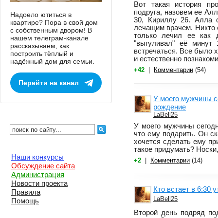
Вот такая история пр
подруга, назовем ее Алл
Надоело ютиться в
30, Кириллу 26. Алла 
квартире? Пора в свой дом
лечащим врачем. Никто е
с собственным двором! В
только лечил ее как 
нашем телеграм-канале
"выгуливал" её минут 
рассказываем, как
встречаться. Все было х
построить тёплый и
и естественно познакоми
надёжный дом для семьи.
+42
|
Комментарии
(54)
Перейти на канал
У моего мужчины с
рождение
LaBell25
У моего мужчины сегодн
что ему подарить. Он ск
хочется сделать ему пр
такое придумать? Носки,
Наши конкурсы
+2
|
Комментарии
(14)
Обсуждение сайта
Администрация
Новости проекта
Кто встает в 6:30 у
Правила
LaBell25
Помощь
Второй день подряд по