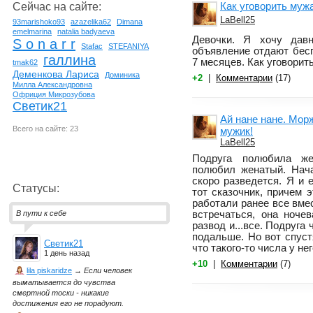
Как уговорить муж
Сейчас на сайте:
LaBell25
93marishoko93
azazelika62
Dimana
emelmarina
natalia badyaeva
Девочки. Я хочу дав
S o n a r r
Stafac
STEFANIYA
объявление отдают бесп
галлина
7 месяцев. Как уговорит
tmak62
Деменкова Лариса
Доминика
+2
|
Комментарии
(17)
Милла Александровна
Офриция Микрозубова
Светик21
Ай нане нане. Морж
Всего на сайте: 23
мужик!
LaBell25
Подруга полюбила же
полюбил женатый. Нача
скоро разведется. Я и 
Статусы:
тот сказочник, причем э
работали ранее все вмес
встречаться, она ночев
В пути к себе
развод и...все. Подруга 
подальше. Но вот спуст
Светик21
что такого-то числа у нег
1 день назад
+10
|
Комментарии
(7)
lila piskaridze
→
Если человек
выматывается до чувства
смертной тоски - никакие
достижения его не порадуют.