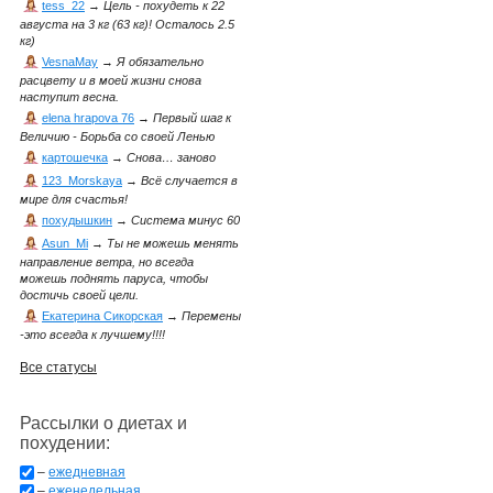
tess_22
→
Цель - похудеть к 22
августа на 3 кг (63 кг)! Осталось 2.5
кг)
VesnaMay
→
Я обязательно
расцвету и в моей жизни снова
наступит весна.
elena hrapova 76
→
Первый шаг к
Величию - Борьба со своей Ленью
картошечка
→
Снова… заново
123_Morskaya
→
Всё случается в
мире для счастья!
похудышкин
→
Система минус 60
Asun_Mi
→
Ты не можешь менять
направление ветра, но всегда
можешь поднять паруса, чтобы
достичь своей цели.
Екатерина Сикорская
→
Перемены
-это всегда к лучшему!!!!
Все статусы
Рассылки о диетах и
похудении:
–
ежедневная
–
еженедельная