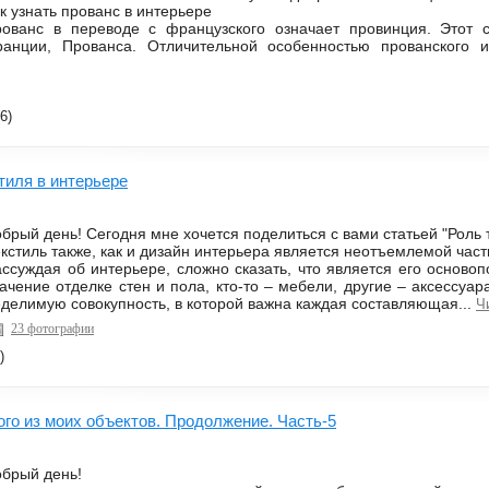
к узнать прованс в интерьере
ованс в переводе с французского означает провинция. Этот
анции, Прованса. Отличительной особенностью прованского инт
6)
тиля в интерьере
брый день! Сегодня мне хочется поделиться с вами статьей "Роль т
кстиль также, как и дизайн интерьера является неотъемлемой час
ссуждая об интерьере, сложно сказать, что является его осново
ачение отделке стен и пола, кто-то – мебели, другие – аксессуа
делимую совокупность, в которой важна каждая составляющая...
Ч
23 фотографии
)
ого из моих объектов. Продолжение. Часть-5
брый день!