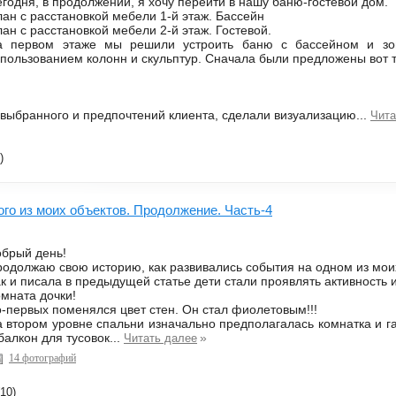
годня, в продолжении, я хочу перейти в нашу баню-гостевой дом.
ан с расстановкой мебели 1-й этаж. Бассейн
ан с расстановкой мебели 2-й этаж. Гостевой.
а первом этаже мы решили устроить баню с бассейном и зон
пользованием колонн и скульптур. Сначала были предложены вот т
 выбранного и предпочтений клиента, сделали визуализацию...
Чита
)
ого из моих объектов. Продолжение. Часть-4
брый день!
одолжаю свою историю, как развивались события на одном из мои
к и писала в предыдущей статье дети стали проявлять активность 
мната дочки!
-первых поменялся цвет стен. Он стал фиолетовым!!!
 втором уровне спальни изначально предполагалась комнатка и га
балкон для тусовок...
»
Читать далее
14 фотографий
10)