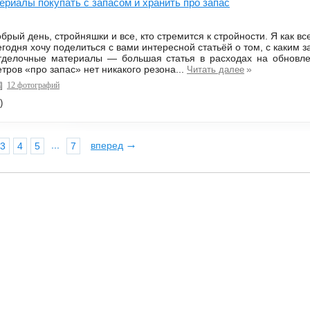
ериалы покупать с запасом и хранить про запас
брый день, стройняшки и все, кто стремится к стройности. Я как вс
годня хочу поделиться с вами интересной статьёй о том, с каким
тделочные материалы — большая статья в расходах на обновлен
тров «про запас» нет никакого резона...
»
Читать далее
12 фотографий
)
→
...
вперед
3
4
5
7