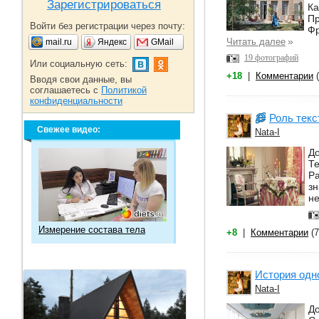
Зарегистрироваться
Ка
Пр
Войти без регистрации через почту:
Фр
»
Читать далее
mail.ru
Яндекс
GMail
19 фотографий
Или социальную сеть:
+18
|
Комментарии
(
Вводя свои данные, вы
соглашаетесь с
Политикой
конфиденциальности
Роль текс
Свежее видео:
Nata-I
До
Те
Ра
зн
не
Измерение состава тела
+8
|
Комментарии
(7
История одн
Nata-I
До