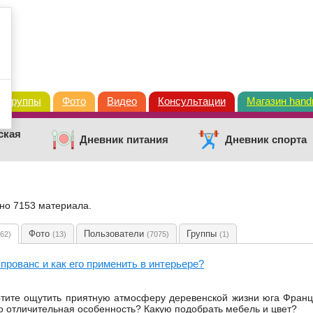
Группы
Фото
Видео
Консультации
Магазин han
ская
Дневник питания
Дневник спорта
ено 7153 материала.
Фото
Пользователи
Группы
(62)
(13)
(7075)
(1)
 прованс и как его применить в интерьере?
тите ощутить приятную атмосферу деревенской жизни юга Франц
о отличительная особенность? Какую подобрать мебель и цвет?