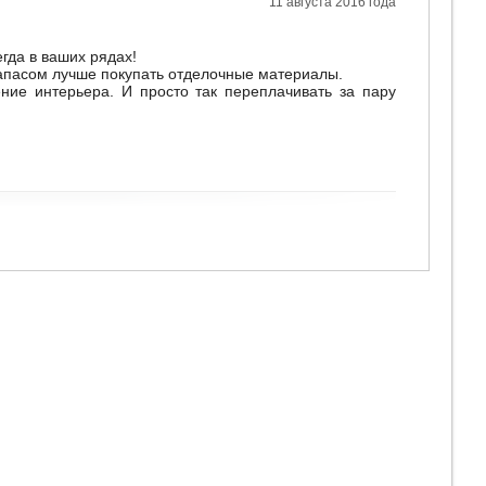
11 августа 2016 года
егда в ваших рядах!
 запасом лучше покупать отделочные материалы.
ие интерьера. И просто так переплачивать за пару