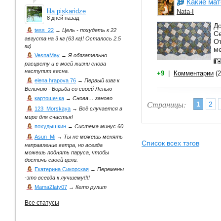
Какие мат
lila piskaridze
Nata-I
8 дней назад
До
tess_22
→
Цель - похудеть к 22
Се
августа на 3 кг (63 кг)! Осталось 2.5
О
кг)
ме
VesnaMay
→
Я обязательно
расцвету и в моей жизни снова
наступит весна.
+9
|
Комментарии
(2
elena hrapova 76
→
Первый шаг к
Величию - Борьба со своей Ленью
картошечка
→
Снова… заново
Страницы:
1
2
123_Morskaya
→
Всё случается в
мире для счастья!
похудышкин
→
Система минус 60
Asun_Mi
→
Ты не можешь менять
Список всех тэгов
направление ветра, но всегда
можешь поднять паруса, чтобы
достичь своей цели.
Екатерина Сикорская
→
Перемены
-это всегда к лучшему!!!!
MamaZlaty07
→
Кето рулит
Все статусы