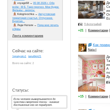
Де
voyage68
→
05 08 2026 г. Обо
С
всём : М Б. Таро-прогноз. Мои будни.
и
Фильмы - анонсы.
От
Kologrivochka
→
Августовская
Ес
территория счастья. Отпускное.
Бурятия...
9 фотографий
Леди Натали
→
Пора мне лечить
нЭрвы
+21
|
Комментарии
(
Лента комментариев
Как прави
Nata-I
Сейчас на сайте:
Де
1gnatyuks1
tanu6kin21
Та
Всего на сайте: 2
ин
А 
по
Ду
Статусы:
+15
|
Комментарии
(
Если человек выматывается до
чувства смертной тоски - никакие
достижения его не порадуют.