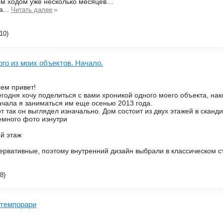
м ходом уже несколько месяцев…
а...
»
Читать далее
10)
го из моих объектов. Начало.
ем привет!
годня хочу поделиться с вами хроникой одного моего объекта, нако
чала я заниматься им еще осенью 2013 года.
т так он выглядел изначально. Дом состоит из двух этажей в сканд
много фото изнутри
-й этаж
рвативные, поэтому внутренний дизайн выбрали в классическом ст
8)
нтемпорари