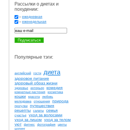
Рассылки о диетах и
похудении:
–
ежедневная
–
еженедельная
Популярные тэги:
диета
английский
гости
здоровое питание
здоровый образ жизни
комедия
здоровье
интерьер
комнатные растения
косметика
кошки
красота
любовь
природа
мелодрама
отношения
путешествия
прогулки
рецепты
семья
салаты
уход за волосами
счастье
уход за лицом
уход за телом
уют
фитнес
фотография
цветы
шопинг