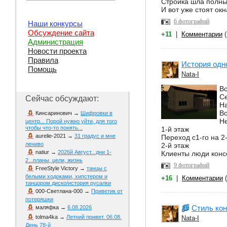
Стройка шла полны
И вот уже стоят окн
6 фотографий
Наши конкурсы
Обсуждение сайта
+11
|
Комментарии
(
Администрация
Новости проекта
Правила
История одно
Помощь
Nata-I
Вс
Се
Сейчас обсуждают:
На
Во
Кинсаринович
→
Шифровки в
Не
центр... Порой нужно уйти, для того
чтобы что-то понять...
1-й этаж
aurelie-2021
→
31 градус и мне
Переход с1-го на 2
лениво
2-й этаж
natiur
→
2026й Август...дни 1-
Клиенты люди консе
2...планы, цели, жизнь
9 фотографий
FreeStyle Victory
→
танцы с
белыми ходоками, хипстером и
+16
|
Комментарии
(
танцором диско/история русалки
000-Светлана-000
→
Приветик от
потеряшки
Стиль ко
маляфка
→
6.08.2026
tolma4ka
→
Летний привет. 06.08.
Nata-I
День 78-й