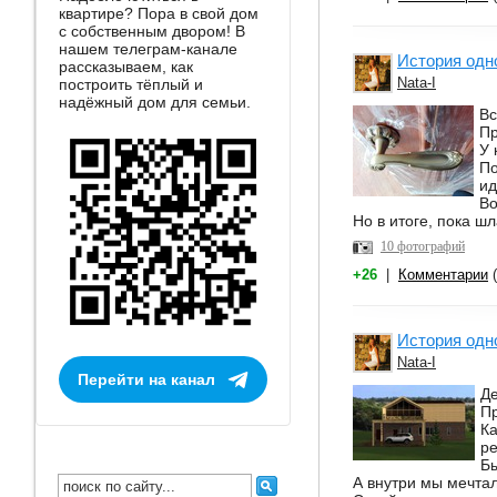
квартире? Пора в свой дом
с собственным двором! В
нашем телеграм-канале
История одн
рассказываем, как
Nata-I
построить тёплый и
надёжный дом для семьи.
Вс
П
У 
По
ид
Во
Но в итоге, пока шл
10 фотографий
+26
|
Комментарии
(
История одн
Nata-I
Перейти на канал
Де
Пр
Ка
ре
Бы
А внутри мы мечтал