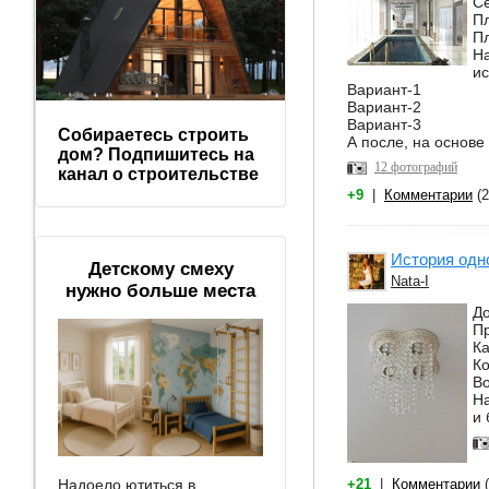
Се
Пл
Пл
Н
ис
Вариант-1
Вариант-2
Вариант-3
Собираетесь строить
А после, на основе
дом? Подпишитесь на
12 фотографий
канал о строительстве
+9
|
Комментарии
(2
История одн
Детскому смеху
Nata-I
нужно больше места
До
Пр
Ка
Ко
Во
На
и 
Надоело ютиться в
+21
|
Комментарии
(