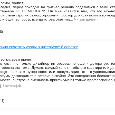
вочки, привет!
егодня, перед походом на фитнес решила поделиться с вами ст
нтерьере КОНТЕМПОРАРИ. Он мне нравится тем, что его можно 
сутствие строгих рамок, огромный простор для фантазии и воплощ
ли будут вопросы, всегда готова ответить...
»
Читать далее
8)
льно сочетать узоры в интерьере: 8 советов
вочки, всем привет!
к как я не только дизайнер интерьера, но еще и декоратор, те
тересна эта тема. Думаю, каждый хочет, чтобы его квартира или 
еще, если вам нужен совет или консультация, то я с удовольств
чтумы договоримся о встрече в скайпе. Это совершенно бесплатно
маете, виртуозно смешивать принты умеют только профессиональ
8 фотографий
11)