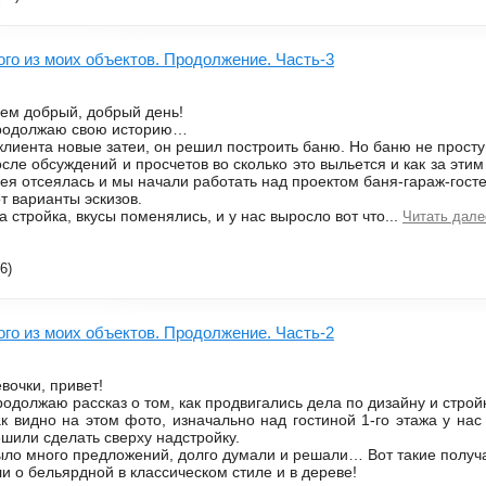
ого из моих объектов. Продолжение. Часть-3
ем добрый, добрый день!
родолжаю свою историю…
клиента новые затеи, он решил построить баню. Но баню не просту
сле обсуждений и просчетов во сколько это выльется и как за этим 
ея отсеялась и мы начали работать над проектом баня-гараж-гост
т варианты эскизов.
а стройка, вкусы поменялись, и у нас выросло вот что...
Читать дале
6)
ого из моих объектов. Продолжение. Часть-2
вочки, привет!
одолжаю рассказ о том, как продвигались дела по дизайну и строй
к видно на этом фото, изначально над гостиной 1-го этажа у на
шили сделать сверху надстройку.
ло много предложений, долго думали и решали… Вот такие получа
и о бельярдной в классическом стиле и в дереве!