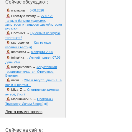
Сейчас обсуждают:
маляфка
→
5.08.2026
FreeStyle Victory
→
27.07.26
танцы с белыми ходоками,
хипстером и танцором диско/история
русалки
Светик21
→
Ну если я не худею,
то что это?
картошечка
→
Как то надо
кабачки съесть)))
marnikifn3
→
8 августа 2026
tolma4ka
→
Летний привет. 07.08.
День 79-й
Kologrivochka
→
Августовская
территория счастья. Отпускное.
Бурятия...
natiur
→
2026й Август...дни 3-7...а
воз и ныне там...
Liliya_Z
→
Спортивные заметки:
ну всё, 7 из 7
Маришка2705
→
Прогулка к
Трихологу. Лечим 3 пера)))))
Лента комментариев
Сейчас на сайте: