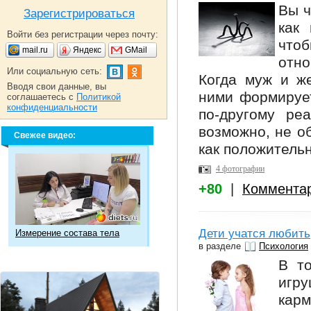
Вы ч
Зарегистрироваться
как
Войти без регистрации через почту:
что
mail.ru
Яндекс
GMail
отно
Или социальную сеть:
Когда муж и ж
Вводя свои данные, вы
ними формирует
соглашаетесь с
Политикой
конфиденциальности
по-другому ре
возможно, не о
Свежее видео:
как положительн
4 фотографии
+80
|
Коммента
Дети учатся любить
Измерение состава тела
в разделе
Психология
В то
игр
карм