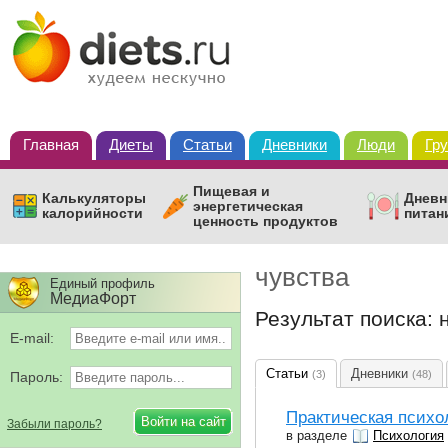
Главная
Диеты
Статьи
Дневники
Люди
Гр
Пищевая и
Калькуляторы
Дневн
энергетическая
калорийности
питан
ценность продуктов
чувства
Единый профиль
МедиаФорт
Результат поиска: 
E-mail:
Статьи
Дневники
(3)
(48)
Пароль:
Практическая психо
Забыли пароль?
в разделе
Психология