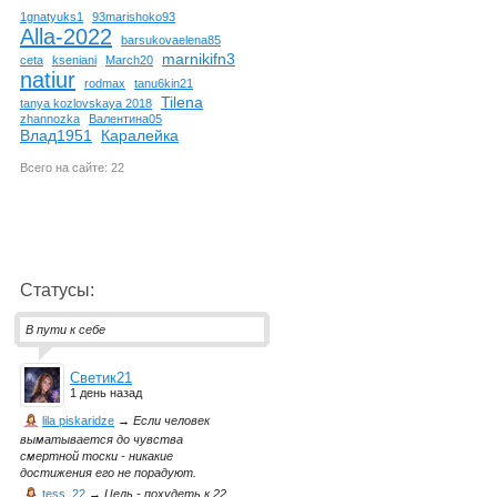
1gnatyuks1
93marishoko93
Alla-2022
barsukovaelena85
marnikifn3
ceta
kseniani
March20
natiur
rodmax
tanu6kin21
Tilena
tanya kozlovskaya 2018
zhannozka
Валентина05
Влад1951
Каралейка
Всего на сайте: 22
Статусы:
В пути к себе
Светик21
1 день назад
lila piskaridze
→
Если человек
выматывается до чувства
смертной тоски - никакие
достижения его не порадуют.
tess_22
→
Цель - похудеть к 22