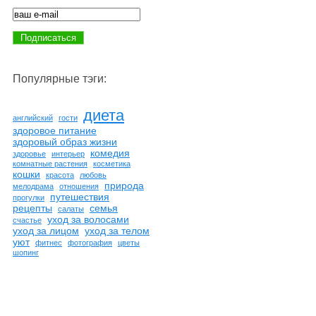
Популярные тэги:
диета
английский
гости
здоровое питание
здоровый образ жизни
комедия
здоровье
интерьер
комнатные растения
косметика
кошки
красота
любовь
природа
мелодрама
отношения
путешествия
прогулки
рецепты
семья
салаты
уход за волосами
счастье
уход за лицом
уход за телом
уют
фитнес
фотография
цветы
шопинг