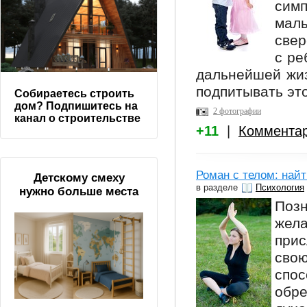
сим
мал
свер
с ре
дальнейшей жиз
подпитывать это
Собираетесь строить
дом? Подпишитесь на
2 фотографии
канал о строительстве
+11
|
Коммента
Роман с телом: найт
Детскому смеху
в разделе
Психология
нужно больше места
Позн
же
при
сво
спо
обр