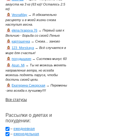
августа на 3 кг (63 кг)! Осталось 2.5
кг)
VesnaMay
→
Я обязательно
расцвету и в моей жизни снова
наступит весна.
elena hrapova 76
→
Первый шаг к
Величию - Борьба со своей Ленью
картошечка
→
Снова… заново
123_Morskaya
→
Всё случается в
мире для счастья!
похудышкин
→
Система минус 60
Asun_Mi
→
Ты не можешь менять
направление ветра, но всегда
можешь поднять паруса, чтобы
достичь своей цели.
Екатерина Сикорская
→
Перемены
-это всегда к лучшему!!!!
Все статусы
Рассылки о диетах и
похудении:
–
ежедневная
–
еженедельная