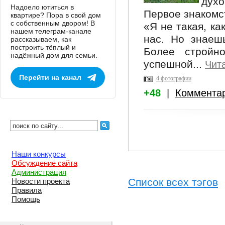
духо
Надоело ютиться в
Первое знакомс
квартире? Пора в свой дом
с собственным двором! В
«Я не такая, ка
нашем телеграм-канале
нас. Но знаеш
рассказываем, как
построить тёплый и
Более стройно
надёжный дом для семьи.
успешной...
Чит
Перейти на канал
4 фотографии
+48
|
Коммента
Наши конкурсы
Обсуждение сайта
Администрация
Список всех тэгов
Новости проекта
Правила
Помощь