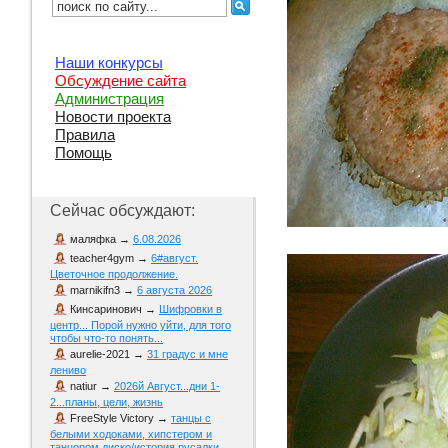
Наши конкурсы
Обсуждение сайта
Администрация
Новости проекта
Правила
Помощь
Сейчас обсуждают:
маляфка
→
6.08.2026
teacher4gym
→
6#август.
Цветочное продолжение.
marnikifn3
→
6 августа 2026
Кинсаринович
→
Шифровки в
центр... Порой нужно уйти, для того
чтобы что-то понять...
aurelie-2021
→
31 градус и мне
лениво
natiur
→
2026й Август...дни 1-
2...планы, цели, жизнь
FreeStyle Victory
→
танцы с
белыми ходоками, хипстером и
танцором диско/история русалки