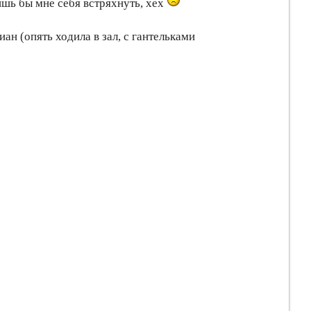
шь бы мне себя встряхнуть, хех
н (опять ходила в зал, с гантельками