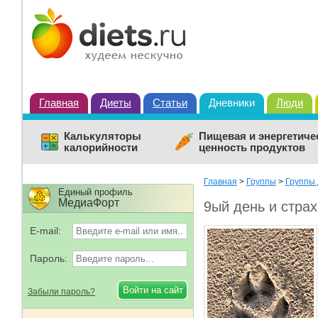
Главная
Диеты
Статьи
Дневники
Люди
Калькуляторы
Пищевая и энергетиче
калорийности
ценность продуктов
Главная
>
Группы
>
Группы 
Единый профиль
МедиаФорт
9ый день и страхи
E-mail:
Пароль:
Забыли пароль?