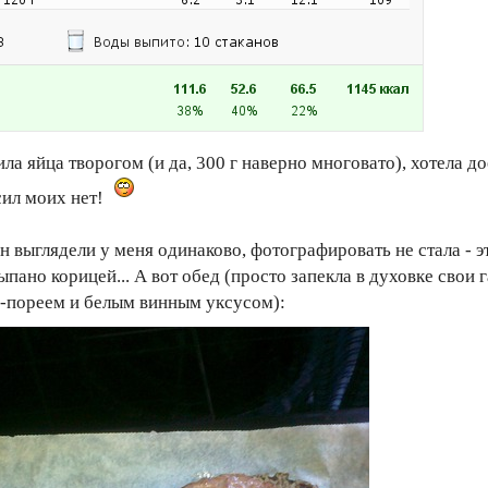
а яйца творогом (и да, 300 г наверно многовато), хотела дое
сил моих нет!
ин выглядели у меня одинаково, фотографировать не стала - 
ыпано корицей... А вот обед (просто запекла в духовке свои
м-пореем и белым винным уксусом):