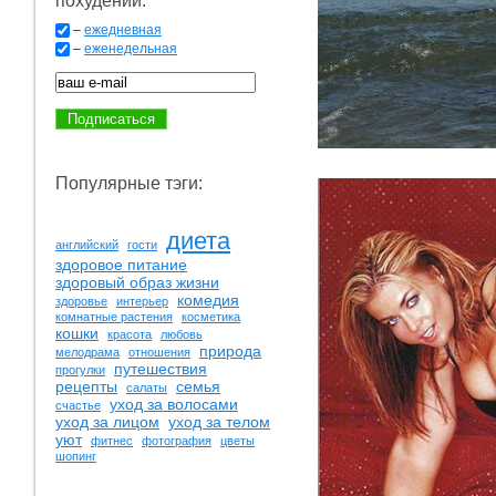
похудении:
–
ежедневная
–
еженедельная
Популярные тэги:
диета
английский
гости
здоровое питание
здоровый образ жизни
комедия
здоровье
интерьер
комнатные растения
косметика
кошки
красота
любовь
природа
мелодрама
отношения
путешествия
прогулки
рецепты
семья
салаты
уход за волосами
счастье
уход за лицом
уход за телом
уют
фитнес
фотография
цветы
шопинг