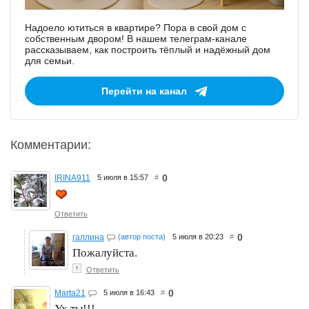
Надоело ютиться в квартире? Пора в свой дом с
собственным двором! В нашем телеграм-канале
рассказываем, как построить тёплый и надёжный дом
для семьи.
Перейти на канал
Комментарии:
0
IRINA911
5 июля в 15:57
#
Ответить
0
галлина
(автор поста)
5 июля в 20:23
#
Пожалуйста.
↑
Ответить
0
Marta21
5 июля в 16:43
#
Ух,ты!!!