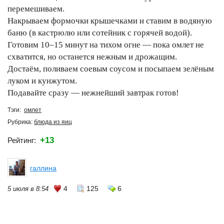
перемешиваем.
Накрываем формочки крышечками и ставим в водяную
баню (в кастрюлю или сотейник с горячей водой).
Готовим 10–15 минут на тихом огне — пока омлет не
схватится, но останется нежным и дрожащим.
Достаём, поливаем соевым соусом и посыпаем зелёным
луком и кунжутом.
Подавайте сразу — нежнейший завтрак готов!
Тэги:
омлет
Рубрика:
блюда из яиц
+13
Рейтинг:
галлина
4
125
6
5 июля в 8:54