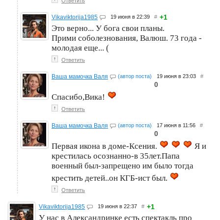
Ответить
+1
Vikaviktorija1985
19 июня в 22:39
#
Это верно... У бога свои планы.
Прими соболезнования, Валюш. 73 года -
молодая еще... (
↑
Ответить
Ваша мамочка Валя
(автор поста)
19 июня в 23:03
#
0
Спасибо,Вика!
↑
Ответить
Ваша мамочка Валя
(автор поста)
17 июня в 11:56
#
0
Первая икона в доме-Ксения.
Я и
крестилась осознанно-в 35лет.Папа
военный был-запрещено им было тогда
крестить детей..он КГБ-ист был.
↑
Ответить
+1
Vikaviktorija1985
19 июня в 22:37
#
У нас в Александринке есть спектакль про