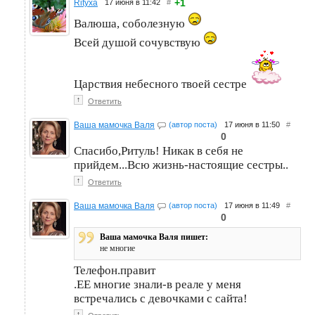
+1
Rityxa
17 июня в 11:42
#
Валюша, соболезную
Всей душой сочувствую
Царствия небесного твоей сестре
↑
Ответить
Ваша мамочка Валя
(автор поста)
17 июня в 11:50
#
0
Спасибо,Ритуль! Никак в себя не
прийдем...Всю жизнь-настоящие сестры..
↑
Ответить
Ваша мамочка Валя
(автор поста)
17 июня в 11:49
#
0
Ваша мамочка Валя пишет:
не многие
Телефон.правит
.ЕЕ многие знали-в реале у меня
встречались с девочками с сайта!
↑