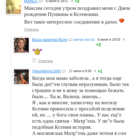
+2
Marta21
6 июня в 18:57
#
Максим сегодня утром поздравил меня с Днем
рождения Пушкина и Ксенюшки.
Вот такое интересное соединение в датах
Ответить
Ваша мамочка Валя
(автор поста)
6 июня в 19:53
#
+2
↑
Ответить
+1
Vikaviktorija1985
17 июня в 8:56
#
Когда моя мама заболела , а я тогда еще
была дит"eм глупым неразумным, было так
страшно и не к кому за помощью бежать
было.... Ты ж, Валюш, знаешь...
Я , как и многие, записочку на могилу
Ксении приносила с просьбой исцеления
ей, но .... у бога свои планы.. У нас ещ"e
есть одна святая - Матр"eна. У не"e была
подобная Ксении история.
А московская Матр"eна даже потом в сон