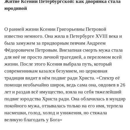
Житие Ксении Петербургской: как дворянка стала
юродивой
О ранней жизни Ксении Григорьевны Петровой
известно немного. Она жила в Петербурге XVIII века и
была замужем за придворным певчим Андреем
Фёдоровичем Петровым. Внезапная смерть мужа стала
для неё не просто личной трагедией, а переломом всей
жизни. После этого Ксения выбрала путь, который
современникам казался безумием, но церковная
традиция видит в нём подвиг ради Христа. «Спектр её
помощи необычайно широк, ведь сама она, овдовев в 26
лет и раздав всё имущество, взяла на себя тяжелейший
подвиг юродства Христа ради. Она облачилась в мундир
покойного мужа, отзывалась только на его имя, терпела
насмешки, голод, холод и унижения, но стяжала
великую благодать у Бога»