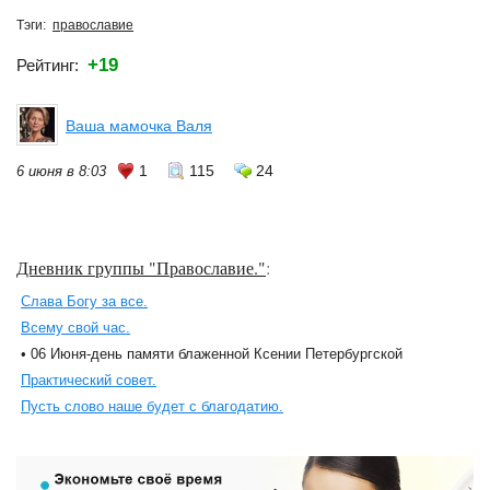
Тэги:
православие
+19
Рейтинг:
Ваша мамочка Валя
1
115
24
6 июня в 8:03
Дневник группы "Православие."
:
Слава Богу за все.
Всему свой час.
• 06 Июня-день памяти блаженной Ксении Петербургской
Практический совет.
Пусть слово наше будет с благодатию.