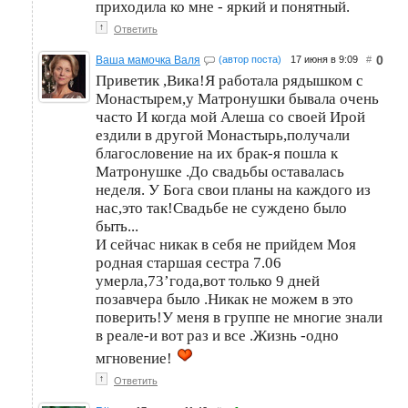
приходила ко мне - яркий и понятный.
↑
Ответить
0
Ваша мамочка Валя
(автор поста)
17 июня в 9:09
#
Приветик ,Вика!Я работала рядышком с
Монастырем,у Матронушки бывала очень
часто И когда мой Алеша со своей Ирой
ездили в другой Монастырь,получали
благословение на их брак-я пошла к
Матронушке .До свадьбы оставалась
неделя. У Бога свои планы на каждого из
нас,это так!Свадьбе не суждено было
быть...
И сейчас никак в себя не прийдем Моя
родная старшая сестра 7.06
умерла,73’года,вот только 9 дней
позавчера было .Никак не можем в это
поверить!У меня в группе не многие знали
в реале-и вот раз и все .Жизнь -одно
мгновение!
↑
Ответить