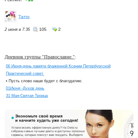
Татто
105
2
2 июня в 7:35
Дневник группы "Православие."
:
06 Июня-день памяти блаженной Ксении Петербургской
Практический совет.
• Пусть слово наше будет с благодатию.
01Июня -Духов день
31 Мая-Святая Троица