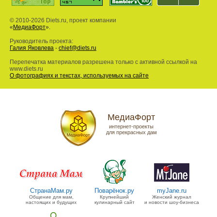
© 2010-2026 Diets.ru, проект компании
«
МедиаФорт
».
Руководитель проекта:
Галия Яковлева
-
chief@diets.ru
Перепечатка материалов разрешена только с активной ссылкой на
www.diets.ru
О фотографиях и текстах, используемых на сайте
МедиаФорт
интернет-проекты
для прекрасных дам
СтранаМам.ру
Поварёнок.ру
myJane.ru
Общение для мам,
Крупнейший
Женский журнал
настоящих и будущих
кулинарный сайт
и новости шоу-бизнеса