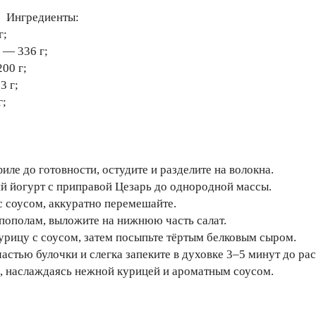
Ингредиенты:
г;
 — 336 г;
00 г;
3 г;
г;
иле до готовности, остудите и разделите на волокна.
й йогурт с приправой Цезарь до однородной массы.
с соусом, аккуратно перемешайте.
 пополам, выложите на нижнюю часть салат.
урицу с соусом, затем посыпьте тёртым белковым сыром.
частью булочки и слегка запеките в духовке 3–5 минут до ра
м, наслаждаясь нежной курицей и ароматным соусом.