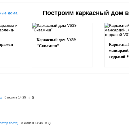
Построим каркасный дом 
Каркасный дом V639
гаражом
Каркасный
"Сквамиш"
мансардой
террасой 
0
а
8 июля в 14:25
#
0
(автор поста)
8 июля в 14:48
#