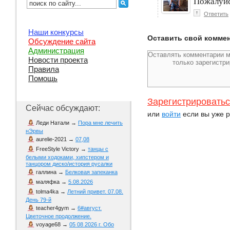
Пожалуйс
↑
Ответить
Наши конкурсы
Оставить свой комме
Обсуждение сайта
Администрация
Новости проекта
Правила
Помощь
Зарегистрировать
Сейчас обсуждают:
или
войти
если вы уже р
Леди Натали
→
Пора мне лечить
нЭрвы
aurelie-2021
→
07,08
FreeStyle Victory
→
танцы с
белыми ходоками, хипстером и
танцором диско/история русалки
галлина
→
Белковая запеканка
маляфка
→
5.08.2026
tolma4ka
→
Летний привет. 07.08.
День 79-й
teacher4gym
→
6#август.
Цветочное продолжение.
voyage68
→
05 08 2026 г. Обо