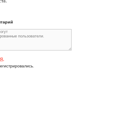
та.
нтарий
ся
,
егистрировались.