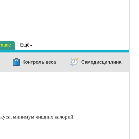
dmade
Ещё
Контроль веса
Самодисциплина
вкуса, минимум лишних калорий