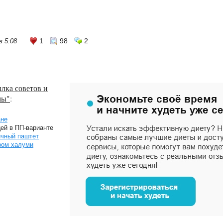
1
98
2
в 5:08
лка советов и
мы"
:
ане
цей в ПП-варианте
ичный паштет
ром халуми