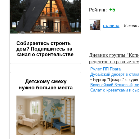
+5
Рейтинг:
галлина
8 июля 
Собираетесь строить
дом? Подпишитесь на
Дневник группы "Копи
канал о строительстве
рецептов на разные те
Рулет ПП Прага
Дубайский десерт в стак
• Бургер "Цезарь" с кури
Детскому смеху
Вкуснейший белковый, я
нужно больше места
Салат с креветками и сы