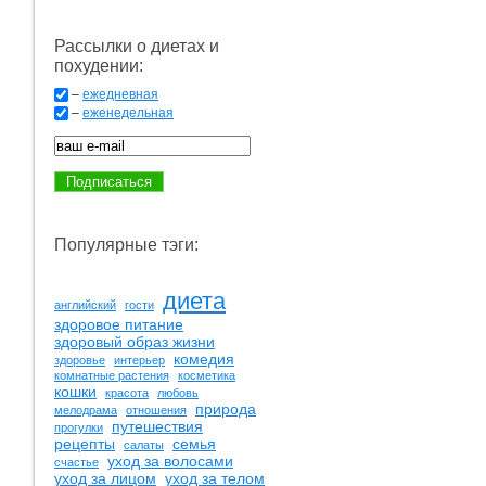
Рассылки о диетах и
похудении:
–
ежедневная
–
еженедельная
Популярные тэги:
диета
английский
гости
здоровое питание
здоровый образ жизни
комедия
здоровье
интерьер
комнатные растения
косметика
кошки
красота
любовь
природа
мелодрама
отношения
путешествия
прогулки
рецепты
семья
салаты
уход за волосами
счастье
уход за лицом
уход за телом