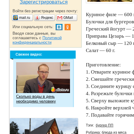
Зарегистрироваться
Войти без регистрации через почту:
Куриное филе — 600 
mail.ru
Яндекс
GMail
Булочки для бургеров
Или социальную сеть:
Греческий йогурт — 2
Вводя свои данные, вы
Приправа Цезарь — 1
соглашаетесь с
Политикой
конфиденциальности
Белковый сыр — 120 
Салат — 60 г.
Свежее видео:
Приготовление:
1. Отварите куриное ф
2. Смешайте гречески
3. Соедините курицу 
4. Разрежьте булочки
Сколько воды в день
5. Сверху выложите к
необходимо человеку
6. Накройте верхней 
7. Подавайте горячи
Тэги:
бургер ПП
Рубрика:
блюда из мяса