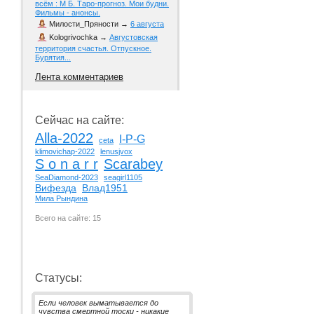
всём : М Б. Таро-прогноз. Мои будни.
Фильмы - анонсы.
Милости_Пряности
→
6 августа
Kologrivochka
→
Августовская
территория счастья. Отпускное.
Бурятия...
Лента комментариев
Сейчас на сайте:
Alla-2022
I-P-G
ceta
klimovichap-2022
lenusjvox
S o n a r r
Scarabey
SeaDiamond-2023
seagirl1105
Вифезда
Влад1951
Мила Рындина
Всего на сайте: 15
Статусы:
Если человек выматывается до
чувства смертной тоски - никакие