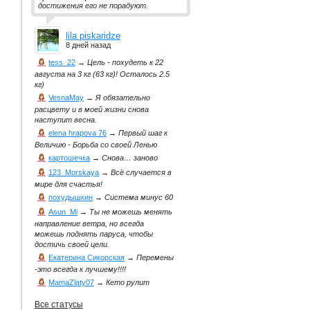
достижения его не порадуют.
lila piskaridze
8 дней назад
tess_22
→
Цель - похудеть к 22
августа на 3 кг (63 кг)! Осталось 2.5
кг)
VesnaMay
→
Я обязательно
расцвету и в моей жизни снова
наступит весна.
elena hrapova 76
→
Первый шаг к
Величию - Борьба со своей Ленью
картошечка
→
Снова… заново
123_Morskaya
→
Всё случается в
мире для счастья!
похудышкин
→
Система минус 60
Asun_Mi
→
Ты не можешь менять
направление ветра, но всегда
можешь поднять паруса, чтобы
достичь своей цели.
Екатерина Сикорская
→
Перемены
-это всегда к лучшему!!!!
MamaZlaty07
→
Кето рулит
Все статусы