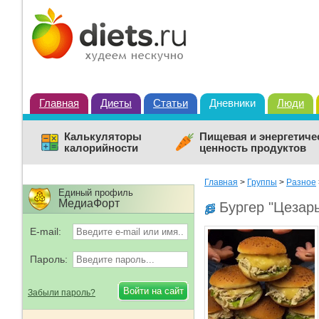
Главная
Диеты
Статьи
Дневники
Люди
Калькуляторы
Пищевая и энергетиче
калорийности
ценность продуктов
Главная
>
Группы
>
Разное
Единый профиль
МедиаФорт
Бургер "Цезарь
E-mail:
Пароль:
Забыли пароль?