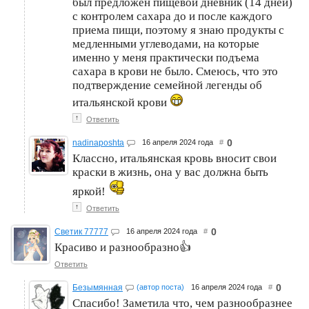
был предложен пищевой дневник (14 дней)
с контролем сахара до и после каждого
приема пищи, поэтому я знаю продукты с
медленными углеводами, на которые
именно у меня практически подъема
сахара в крови не было. Смеюсь, что это
подтверждение семейной легенды об
итальянской крови
↑
Ответить
0
nadinaposhta
16 апреля 2024 года
#
Классно, итальянская кровь вносит свои
краски в жизнь, она у вас должна быть
яркой!
↑
Ответить
0
Светик 77777
16 апреля 2024 года
#
Красиво и разнообразно👍
Ответить
0
Безымянная
(автор поста)
16 апреля 2024 года
#
Спасибо! Заметила что, чем разнообразнее