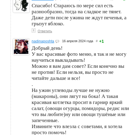
Спасибо! Стараюсь по мере сил есть
разнообразно, тогда на сладкое не тянет.
Даже дети после ужина не ждут печенья, а
грызут яблоко.
↑
Ответить
+1
nadinaposhta
16 апреля 2024 года
#
Добрый день!
У вас красивые фото меню, я так и не могу
научиться выкладывать!
Можно я вам дам совет? Если конечно вы
не против! Если нельзя, вы просто не
читайте дальше и все!
.
На ужин углеводы лучше не нужно
(макароны), они лягут на бока! А такая
красивая котлетка просит в гарнир яркий
салат, (овощи огурцы, помидоры, редис или
что вы любите)ну или овощи тушёные или
запеченные.
Извините что влезла с советами, я хотела
просто помочь!