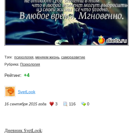
Тэги:
психология
,
меняем жизнь
,
саморазвитие
Рубрика:
Психология
+4
Рейтинг:
SvetLook
3
116
0
16 сентября 2015 года
Дневник SvetLook
: