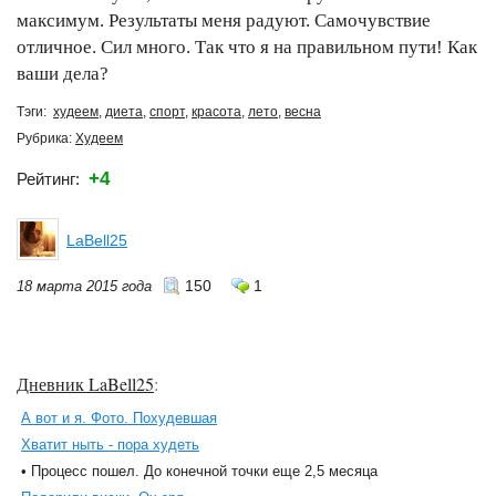
максимум. Результаты меня радуют. Самочувствие
отличное. Сил много. Так что я на правильном пути! Как
ваши дела?
Тэги:
худеем
,
диета
,
спорт
,
красота
,
лето
,
весна
Рубрика:
Худеем
+4
Рейтинг:
LaBell25
150
1
18 марта 2015 года
Дневник LaBell25
:
А вот и я. Фото. Похудевшая
Хватит ныть - пора худеть
• Процесс пошел. До конечной точки еще 2,5 месяца