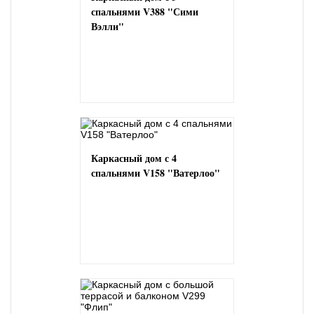
спальнями V388 "Сими
Вэлли"
Каркасный дом с 4
спальнями V158 "Ватерлоо"