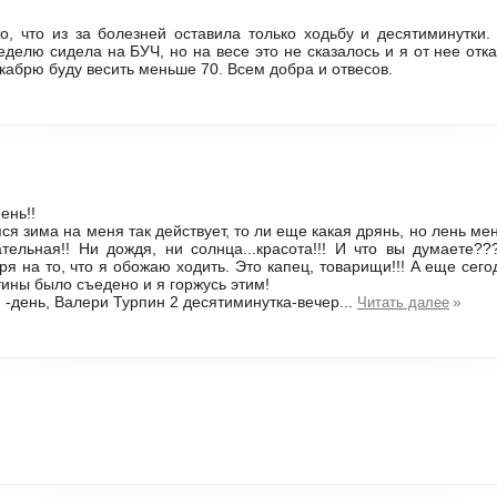
о, что из за болезней оставила только ходьбу и десятиминутки.
еделю сидела на БУЧ, но на весе это не сказалось и я от нее отка
екабрю буду весить меньше 70. Всем добра и отвесов.
ень!!
я зима на меня так действует, то ли еще какая дрянь, но лень мен
тельная!! Ни дождя, ни солнца...красота!!! И что вы думаете?
ря на то, что я обожаю ходить. Это капец, товарищи!!! А еще сег
тины было съедено и я горжусь этим!
 -день, Валери Турпин 2 десятиминутка-вечер...
»
Читать далее