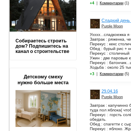
+4
|
Комментарии
(1)
Сладкий день 
Purple Moon
Ухххх...сладкоежка я 
Завтрак : ряженка, ч
Собираетесь строить
Перекус : кекс столи
дом? Подпишитесь на
Обед : бурый рис + 
канал о строительстве
Перекус : столичный
Ужин : две паровые к
Перекус : батончик..
Ходьба : около 25 ты
+3
|
Комментарии
(5)
Детскому смеху
нужно больше места
29.04.16
Purple Moon
Завтрак : капучинно
туда пол яблока( чтоб
Перекус : горсть сол
обедать.
Обед : спагетти с с
Перекус : яблоко. Жр