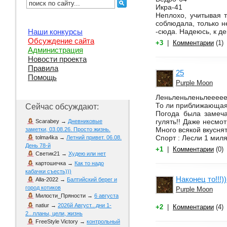
Икра-41
Неплохо, учитывая т
соблюдала, только н
-сюда. Надеюсь, к д
Наши конкурсы
Обсуждение сайта
+3
|
Комментарии
(1)
Администрация
Новости проекта
Правила
25
Помощь
Purple Moon
Леньленьленьлеееее
То ли приближающаяс
Сейчас обсуждают:
Погода была замеча
гулять!! Даже несмот
Scarabey
→
Дневниковые
Много всякой вкусня
заметки, 03.08.26. Просто жизнь.
Спорт : Лесли 1 миля
tolma4ka
→
Летний привет. 06.08.
День 78-й
+1
|
Комментарии
(0)
Светик21
→
Худею или нет
картошечка
→
Как то надо
кабачки съесть)))
Наконец то!!!))
Alla-2022
→
Балтийский берег и
город котиков
Purple Moon
Милости_Пряности
→
6 августа
natiur
→
2026й Август...дни 1-
+2
|
Комментарии
(4)
2...планы, цели, жизнь
FreeStyle Victory
→
контрольный