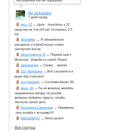
достижения его не порадуют.
lila piskaridze
7 дней назад
tess_22
→
Цель - похудеть к 22
августа на 3 кг (63 кг)! Осталось 2.5
кг)
VesnaMay
→
Я обязательно
расцвету и в моей жизни снова
наступит весна.
elena hrapova 76
→
Первый шаг к
Величию - Борьба со своей Ленью
картошечка
→
Снова… заново
123_Morskaya
→
Всё случается в
мире для счастья!
похудышкин
→
Система минус 60
Asun_Mi
→
Ты не можешь менять
направление ветра, но всегда
можешь поднять паруса, чтобы
достичь своей цели.
Екатерина Сикорская
→
Перемены
-это всегда к лучшему!!!!
MamaZlaty07
→
Кето рулит
Все статусы