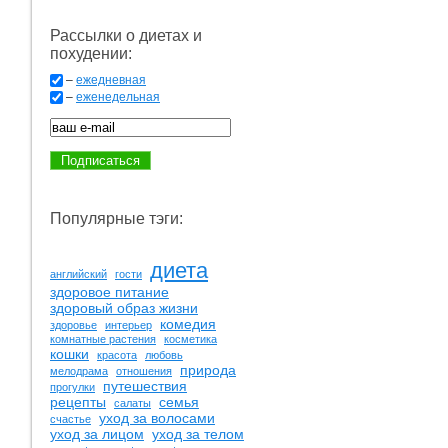
Рассылки о диетах и
похудении:
–
ежедневная
–
еженедельная
Популярные тэги:
диета
английский
гости
здоровое питание
здоровый образ жизни
комедия
здоровье
интерьер
комнатные растения
косметика
кошки
красота
любовь
природа
мелодрама
отношения
путешествия
прогулки
рецепты
семья
салаты
уход за волосами
счастье
уход за лицом
уход за телом