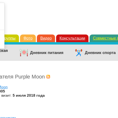
Группы
Фото
Видео
Консультации
Совместные 
ская
Дневник питания
Дневник спорта
ателя Purple Moon
Moon
305
 визит:
5 июля 2018 года
козникам