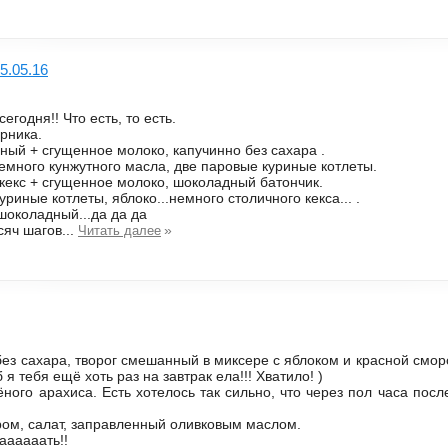
5.05.16
сегодня!! Что есть, то есть.
ерника.
чный + сгущенное молоко, капучинно без сахара .
немного кунжутного масла, две паровые куриные котлеты.
 кекс + сгущенное молоко, шоколадный батончик.
уриные котлеты, яблоко...немного столичного кекса... .
.шоколадный...да да да
сяч шагов...
»
Читать далее
 без сахара, творог смешанный в миксере с яблоком и красной смо
 я тебя ещё хоть раз на завтрак ела!!! Хватило! )
ёного арахиса. Есть хотелось так сильно, что через пол часа пос
ыром, салат, заправленный оливковым маслом.
аааааать!!