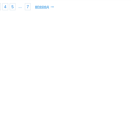
→
...
вперед
4
5
7