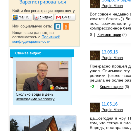
Зарегистрироваться
Purple Moon
Войти без регистрации через почту:
Вот совсем недавно з
mail.ru
Яндекс
GMail
хочется бежать )) Во
пока возможности д
Или социальную сеть:
компрессионное белье
Вводя свои данные, вы
0
|
Комментарии
(2)
соглашаетесь с
Политикой
конфиденциальности
13.05.16
Свежее видео:
Purple Moon
Прекрасно прошел де
ушел. Списываю эту н
роллики (около часа
решила не более раз
+2
|
Комментарии
(6)
Сколько воды в день
необходимо человеку
11.05.16
Purple Moon
Да...сегодня я жру. 
том, что сегодня пил
Впредь, постараюсь д