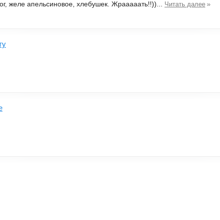
ог, желе апельсиновое, хлебушек. Жрааааать!!))...
»
Читать далее
ту
е