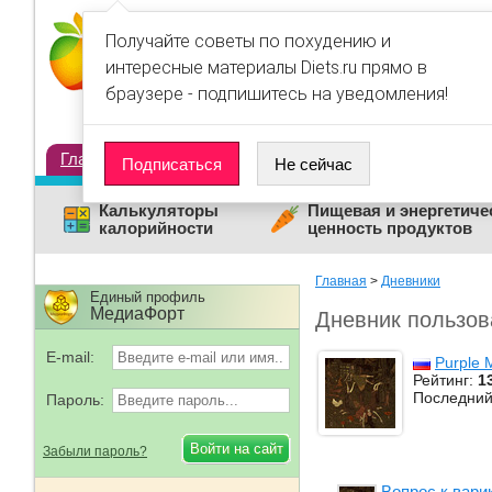
Получайте советы по похудению и
интересные материалы Diets.ru прямо в
браузере - подпишитесь на уведомления!
Главная
Диеты
Статьи
Дневники
Люди
Подписаться
Не сейчас
Калькуляторы
Пищевая и энергетиче
калорийности
ценность продуктов
Главная
>
Дневники
Единый профиль
МедиаФорт
Дневник пользов
E-mail:
Purple 
Рейтинг:
1
Последний
Пароль:
Забыли пароль?
Вопрос к вари