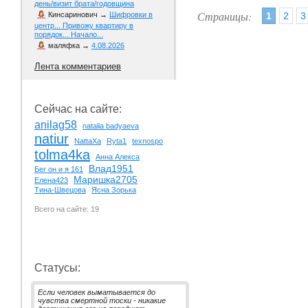
день/визит брата/годовщина
Страницы:
1
2
3
Кинсаринович
→
Шифровки в
центр... Привожу квартиру в
порядок... Начало...
маляфка
→
4.08.2026
Лента комментариев
Сейчас на сайте:
anilag58
natalia badyaeva
natiur
NattaXa
Ryta1
texnospo
tolma4ka
Анна Алекса
Влад1951
Бег он и я 161
Маришка2705
Елена423
Тина-Швецова
Ясна Зорька
Всего на сайте: 19
Статусы:
Если человек выматывается до
чувства смертной тоски - никакие