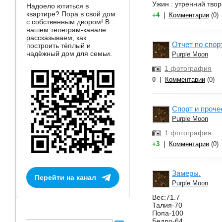
Ужин : утренний твор
Надоело ютиться в
квартире? Пора в свой дом
+4
|
Комментарии
(0)
с собственным двором! В
нашем телеграм-канале
рассказываем, как
Отчет по спор
построить тёплый и
надёжный дом для семьи.
Purple Moon
1 фотография
0
|
Комментарии
(0)
Спорт и проче
Purple Moon
1 фотография
+3
|
Комментарии
(0)
Замеры.
Перейти на канал
Purple Moon
Вес:71.7
Талия-70
Попа-100
Бедро-64