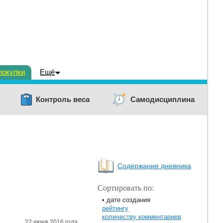
покупки
Ещё
Контроль веса
Самодисциплина
Содержание дневника
Сортировать по:
• дате создания
рейтингу
количеству комментариев
22 июня 2016 года