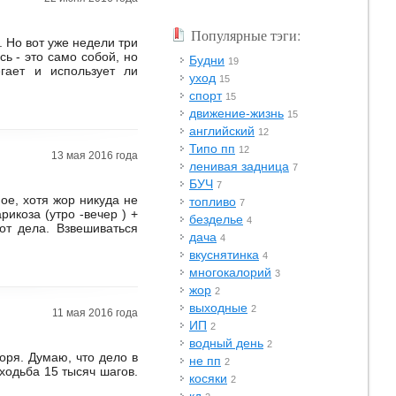
Популярные тэги:
. Но вот уже недели три
сь - это само собой, но
Будни
19
егает и использует ли
уход
15
спорт
15
движение-жизнь
15
английский
12
Типо пп
12
13 мая 2016 года
ленивая задница
7
БУЧ
7
ое, хотя жор никуда не
топливо
7
рикоза (утро -вечер ) +
безделье
4
вот дела. Взвешиваться
дача
4
вкуснятинка
4
многокалорий
3
жор
2
выходные
2
11 мая 2016 года
ИП
2
водный день
2
воря. Думаю, что дело в
не пп
2
 ходьба 15 тысяч шагов.
косяки
2