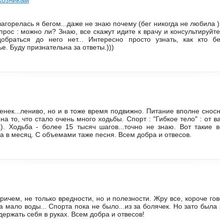
агорелась я бегом...даже не знаю почему (бег никогда не любила )
прос : можно ли? Знаю, все скажут идите к врачу и консультируйте
обраться до него нет... Интересно просто узнать, как кто б
. Буду признательна за ответы.)))
нек...лениво, но и в тоже время подвижно. Питание вполне сносн
а то, что стало очень много ходьбы. Спорт : "Гибкое тело" : от ва
). Ходьба - более 15 тысяч шагов...точно не знаю. Вот такие 
а в месяц. С объемами таже песня. Всем добра и отвесов.
Причем, не только вредности, но и полезности. Жру все, короче го
а мало воды... Спорта пока не было...из за болячек. Но зато была
ержать себя в руках. Всем добра и отвесов!