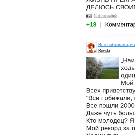
ДЕЛЮСЬ СВОИ
19 фотографий
+18
|
Коммента
Все побежали, и 
Rewda
„На
ход
один
Мой 
Всех приветств
"Все побежали, 
Все пошли 20000
Даже чуть боль
Кто молодец? Я
Мой рекорд за п