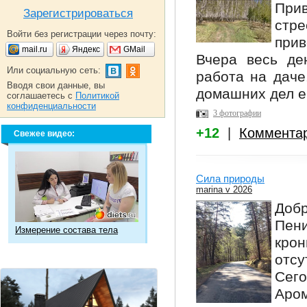
Прив
Зарегистрироваться
стре
Войти без регистрации через почту:
прив
mail.ru
Яндекс
GMail
Вчера весь де
Или социальную сеть:
работа на даче
Вводя свои данные, вы
домашних дел е
соглашаетесь с
Политикой
конфиденциальности
3 фотографии
+12
|
Коммента
Свежее видео:
Сила природы
marina v 2026
Доб
Пен
Измерение состава тела
кро
отсу
Сего
Аро