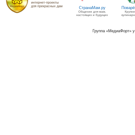
интернет-проекты
для прекрасных дам
СтранаМам.ру
Поварё
Общение для мам,
Крупн
настоящих и будущих
кулинарн
Группа «МедиаФорт» 