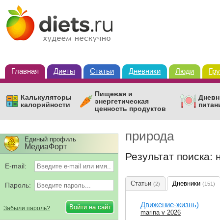
Главная
Диеты
Статьи
Дневники
Люди
Гр
Пищевая и
Калькуляторы
Дневн
энергетическая
калорийности
питан
ценность продуктов
природа
Единый профиль
МедиаФорт
Результат поиска:
E-mail:
Статьи
Дневники
(2)
(151)
Пароль:
Движение-жизнь)
Забыли пароль?
marina v 2026