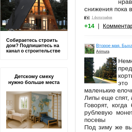
нрав
снижения пока 
1 фотография
+14
|
Коммента
Собираетесь строить
Второе мая. Быха
дом? Подпишитесь на
канал о строительстве
Arimura
Нем
пред
корт
Детскому смеху
это
нужно больше места
маленькие елочк
Липы еще спят,
Говорят, когда
рублевую монет
посевы
Под зиму же вы