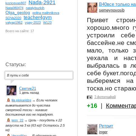
Nada-2921
kozicevas807
В40все только на
Nata080474
natalybuzkih
semeynovosib
Olga_geolog
polina malinnikova
teacher4gym
SOVa2020
Привет стро
valyap1962
vgay-2023
W123
хорошо.много г
Всего на сайте: 17
устроили себ
бассейне.не см
мало, только 
уехала и наст
выбралась в ле
Статусы:
себе букет.пого
В пути к себе
выберемся на
тоска.но стараю
Светик21
1 день назад
5 фотографий
lila piskaridze
→
Если человек
+16
|
Коммента
выматывается до чувства
смертной тоски - никакие
достижения его не порадуют.
tess_22
→
Цель - похудеть к 22
Ретрит
августа на 3 кг (63 кг)! Осталось 2.5
кг)
inger
VesnaMay
→
Я обязательно