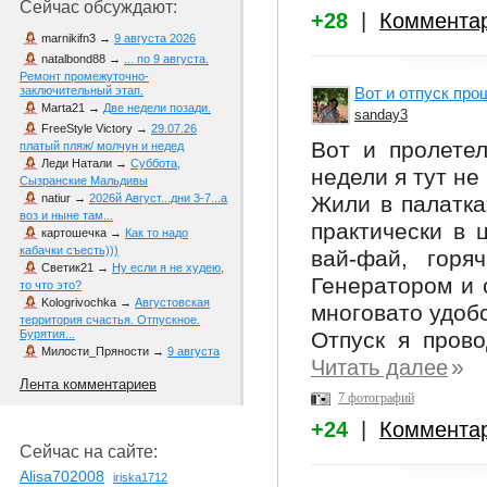
Сейчас обсуждают:
+28
|
Коммента
marnikifn3
→
9 августа 2026
natalbond88
→
... по 9 августа.
Ремонт промежуточно-
Вот и отпуск прош
заключительный этап.
Marta21
→
Две недели позади.
sanday3
FreeStyle Victory
→
29.07.26
Вот и пролетел
платый пляж/ молчун и недед
Леди Натали
→
Суббота,
недели я тут не
Сызранские Мальдивы
Жили в палатка
natiur
→
2026й Август...дни 3-7...а
воз и ныне там...
практически в ц
картошечка
→
Как то надо
кабачки съесть)))
вай-фай, горя
Светик21
→
Ну если я не худею,
Генератором и 
то что это?
Kologrivochka
→
Августовская
многовато удобс
территория счастья. Отпускное.
Отпуск я прово
Бурятия...
Милости_Пряности
→
9 августа
»
Читать далее
Лента комментариев
7 фотографий
+24
|
Коммента
Сейчас на сайте:
Alisa702008
iriska1712