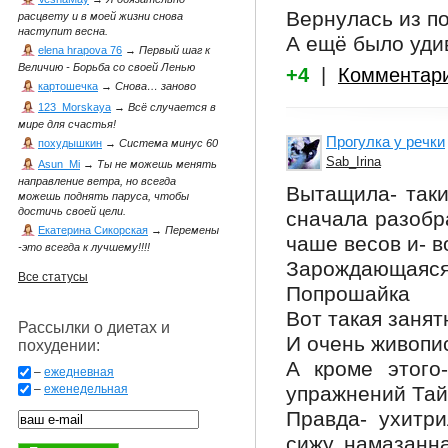
Вернулась из п
расцвету и в моей жизни снова
наступит весна.
А ещё было уди
elena hrapova 76
→
Первый шаг к
Величию - Борьба со своей Ленью
+4
|
Комментар
картошечка
→
Снова… заново
123_Morskaya
→
Всё случается в
мире для счастья!
Прогулка у речки
похудышкин
→
Система минус 60
Sab_Irina
Asun_Mi
→
Ты не можешь менять
направление ветра, но всегда
Вытащила- таки
можешь поднять паруса, чтобы
достичь своей цели.
сначала разобра
Екатерина Сикорская
→
Перемены
чаше весов и- в
-это всегда к лучшему!!!!
Зарождающаяся
Все статусы
Попрошайка
Вот такая занят
Рассылки о диетах и
И очень живопи
похудении:
А кроме этого
–
ежедневная
упражнений Тай
–
еженедельная
Правда- ухитри
сижу, намазанн