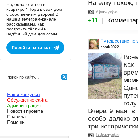
На елку похож, 
Надоело ютиться в
квартире? Пора в свой дом
9 фотографий
с собственным двором! В
нашем телеграм-канале
+11
|
Коммента
рассказываем, как
построить тёплый и
надёжный дом для семьи.
Путешествие по 
shark2022
Перейти на канал
Всем
Как
вре
моме
Одн
пут
Наши конкурсы
Обсуждение сайта
году
Администрация
Вчера 9 мая, в
Новости проекта
Правила
особо далеко о
Помощь
три исторически
14 фотографий