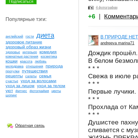
4 фотографии
+6
|
Комментар
Популярные тэги:
диета
В ПРИРОДЕ НЕТ
английский
гости
здоровое питание
andreeva marina71
здоровый образ жизни
Дождик прошёл.
комедия
здоровье
интерьер
комнатные растения
косметика
В белом безмол
кошки
красота
любовь
природа
мелодрама
отношения
* * *
путешествия
прогулки
Свежа в июле р
рецепты
семья
салаты
уход за волосами
счастье
* * *
уход за лицом
уход за телом
Первые лучики.
уют
фитнес
фотография
цветы
шопинг
* * *
Прохлада от Ка
* * *
Душистее пахну
Обратная связь
сливается с му
ЖИЗНЬ ПРЕКРА