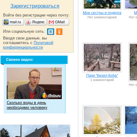
Зарегистрироваться
Мои сестры и подруга
М
Войти без регистрации через почту:
Нет комментариев
Нет 
mail.ru
Яндекс
GMail
Или социальную сеть:
Вводя свои данные, вы
соглашаетесь с
Политикой
конфиденциальности
Свежее видео:
Парк "Кизил Коба"
1 комментарий
Нет 
Сколько воды в день
необходимо человеку