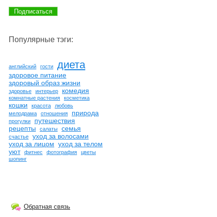
Популярные тэги:
диета
английский
гости
здоровое питание
здоровый образ жизни
комедия
здоровье
интерьер
комнатные растения
косметика
кошки
красота
любовь
природа
мелодрама
отношения
путешествия
прогулки
рецепты
семья
салаты
уход за волосами
счастье
уход за лицом
уход за телом
уют
фитнес
фотография
цветы
шопинг
Обратная связь