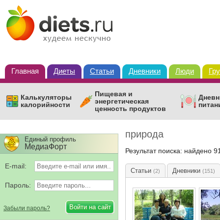
Главная
Диеты
Статьи
Дневники
Люди
Гр
Пищевая и
Калькуляторы
Дневн
энергетическая
калорийности
питан
ценность продуктов
природа
Единый профиль
МедиаФорт
Результат поиска: найдено 9
E-mail:
Статьи
Дневники
(2)
(151)
Пароль:
Забыли пароль?