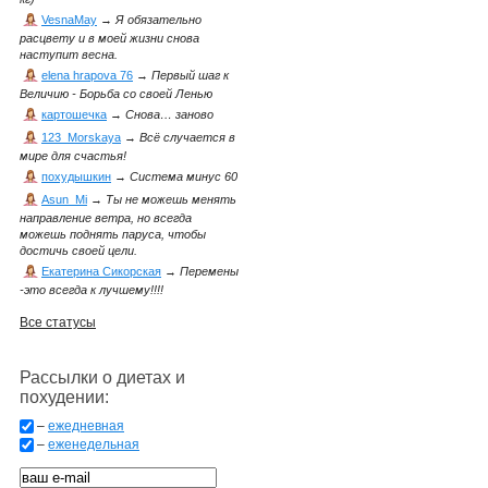
VesnaMay
→
Я обязательно
расцвету и в моей жизни снова
наступит весна.
elena hrapova 76
→
Первый шаг к
Величию - Борьба со своей Ленью
картошечка
→
Снова… заново
123_Morskaya
→
Всё случается в
мире для счастья!
похудышкин
→
Система минус 60
Asun_Mi
→
Ты не можешь менять
направление ветра, но всегда
можешь поднять паруса, чтобы
достичь своей цели.
Екатерина Сикорская
→
Перемены
-это всегда к лучшему!!!!
Все статусы
Рассылки о диетах и
похудении:
–
ежедневная
–
еженедельная