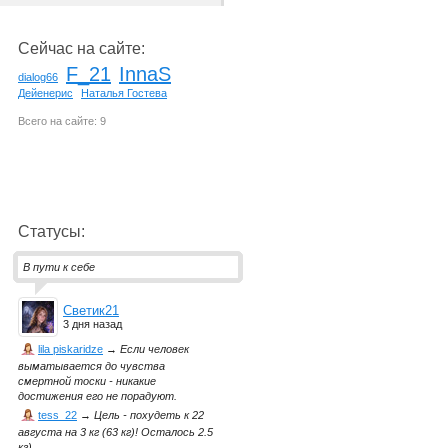
Сейчас на сайте:
F_21
InnaS
dialog66
Дейенерис
Наталья Гостева
Всего на сайте: 9
Статусы:
В пути к себе
Светик21
3 дня назад
lila piskaridze
→
Если человек
выматывается до чувства
смертной тоски - никакие
достижения его не порадуют.
tess_22
→
Цель - похудеть к 22
августа на 3 кг (63 кг)! Осталось 2.5
кг)