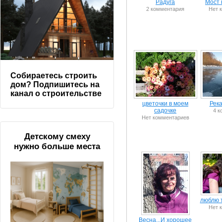
Радуга
Мост 
2 комментария
Нет 
Собираетесь строить
дом? Подпишитесь на
канал о строительстве
цветочки в моем
Река
садочке
4 к
Нет комментариев
Детскому смеху
нужно больше места
люблю т
Нет 
Весна...И хорошее