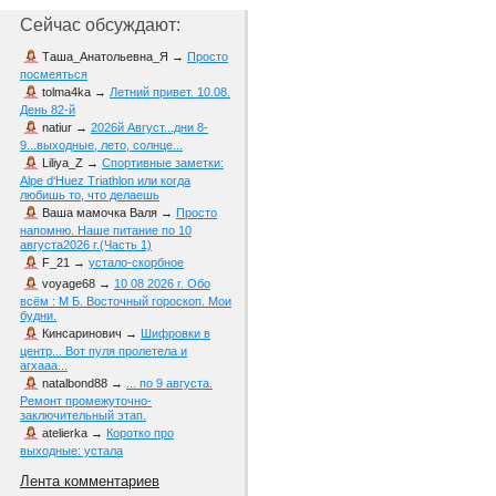
Сейчас обсуждают:
Таша_Анатольевна_Я
→
Просто
посмеяться
tolma4ka
→
Летний привет. 10.08.
День 82-й
natiur
→
2026й Август...дни 8-
9...выходные, лето, солнце...
Liliya_Z
→
Спортивные заметки:
Alpe d‘Huez Triathlon или когда
любишь то, что делаешь
Ваша мамочка Валя
→
Просто
напомню. Наше питание по 10
августа2026 г.(Часть 1)
F_21
→
устало-скорбное
voyage68
→
10 08 2026 г. Обо
всём : М Б. Восточный гороскоп. Мои
будни.
Кинсаринович
→
Шифровки в
центр... Вот пуля пролетела и
агхааа...
natalbond88
→
... по 9 августа.
Ремонт промежуточно-
заключительный этап.
atelierka
→
Коротко про
выходные: устала
Лента комментариев