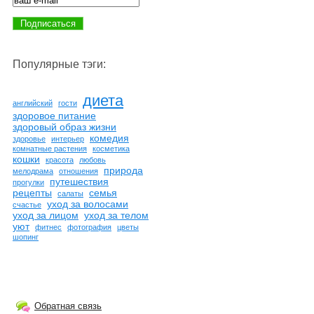
Популярные тэги:
диета
английский
гости
здоровое питание
здоровый образ жизни
комедия
здоровье
интерьер
комнатные растения
косметика
кошки
красота
любовь
природа
мелодрама
отношения
путешествия
прогулки
рецепты
семья
салаты
уход за волосами
счастье
уход за лицом
уход за телом
уют
фитнес
фотография
цветы
шопинг
Обратная связь