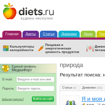
Главная
Диеты
Статьи
Дневники
Люди
Гр
Пищевая и
Калькуляторы
Дневн
энергетическая
калорийности
питан
ценность продуктов
природа
Единый профиль
МедиаФорт
Результат поиска:
E-mail:
Статьи
Дневники
(2)
(151)
Пароль:
Я и моя 
Забыли пароль?