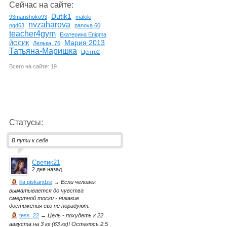
Сейчас на сайте:
Dutik1
93marishoko93
makiki
nvzaharova
ngd63
panova 60
teacher4gym
Екатерина Enigma
Мария 2013
ЙОСИК
Лелька_76
Татьяна-Маришка
Центр2
Всего на сайте: 19
Статусы:
В пути к себе
Светик21
2 дня назад
lila piskaridze
→
Если человек
выматывается до чувства
смертной тоски - никакие
достижения его не порадуют.
tess_22
→
Цель - похудеть к 22
августа на 3 кг (63 кг)! Осталось 2.5