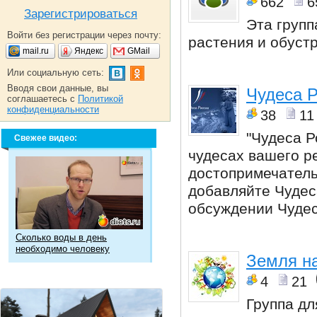
662
6
Зарегистрироваться
Эта групп
Войти без регистрации через почту:
растения и обуст
mail.ru
Яндекс
GMail
Или социальную сеть:
Вводя свои данные, вы
Чудеса Р
соглашаетесь с
Политикой
конфиденциальности
38
11
"Чудеса Р
Свежее видео:
чудесах вашего ре
достопримечатель
добавляйте Чудеса
обсуждении Чудес
Сколько воды в день
необходимо человеку
Земля н
4
21
Группа дл