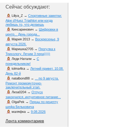
Сейчас обсуждают:
Liliya_Z
→
Спортивные заметки:
Alpe d‘Huez Triathlon или когда
любишь то, что делаешь
Кинсаринович
→
Шифровки в
центр... День города...
Мария 2013
→
Воскресенье, 9
августа 2026.
Маришка2705
→
Прогулка к
Трихологу. Лечим 3 пера)))))
Леди Натали
→
С
понедельником!
tolma4ka
→
Летний привет. 10.08.
День 82-й
natalbond88
→
... по 9 августа.
Ремонт промежуточно-
заключительный этап.
Лиза0204
→
Отпуск
закончился..интуитивное питание...
OlgaPek
→
Перцы по рецепту
шефа Бельковича
маляфка
→
9.08.2026
Лента комментариев