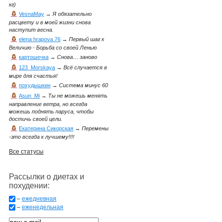
кг)
VesnaMay
→
Я обязательно
расцвету и в моей жизни снова
наступит весна.
elena hrapova 76
→
Первый шаг к
Величию - Борьба со своей Ленью
картошечка
→
Снова… заново
123_Morskaya
→
Всё случается в
мире для счастья!
похудышкин
→
Система минус 60
Asun_Mi
→
Ты не можешь менять
направление ветра, но всегда
можешь поднять паруса, чтобы
достичь своей цели.
Екатерина Сикорская
→
Перемены
-это всегда к лучшему!!!!
Все статусы
Рассылки о диетах и
похудении:
–
ежедневная
–
еженедельная