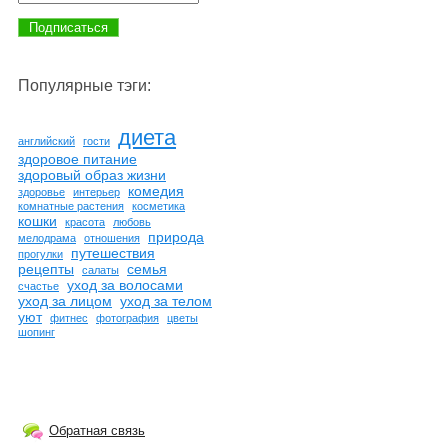
Популярные тэги:
диета
английский
гости
здоровое питание
здоровый образ жизни
комедия
здоровье
интерьер
комнатные растения
косметика
кошки
красота
любовь
природа
мелодрама
отношения
путешествия
прогулки
рецепты
семья
салаты
уход за волосами
счастье
уход за лицом
уход за телом
уют
фитнес
фотография
цветы
шопинг
Обратная связь