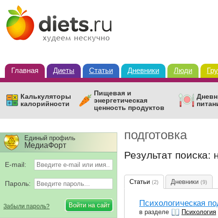
Главная
Диеты
Статьи
Дневники
Люди
Гр
Пищевая и
Калькуляторы
Дневн
энергетическая
калорийности
питан
ценность продуктов
подготовка
Единый профиль
МедиаФорт
Результат поиска: 
E-mail:
Статьи
Дневники
(2)
(9)
Пароль:
Психологическая по
Забыли пароль?
в разделе
Психология