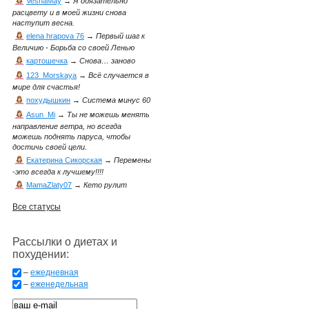
VesnaMay
→
Я обязательно
расцвету и в моей жизни снова
наступит весна.
elena hrapova 76
→
Первый шаг к
Величию - Борьба со своей Ленью
картошечка
→
Снова… заново
123_Morskaya
→
Всё случается в
мире для счастья!
похудышкин
→
Система минус 60
Asun_Mi
→
Ты не можешь менять
направление ветра, но всегда
можешь поднять паруса, чтобы
достичь своей цели.
Екатерина Сикорская
→
Перемены
-это всегда к лучшему!!!!
MamaZlaty07
→
Кето рулит
Все статусы
Рассылки о диетах и
похудении:
–
ежедневная
–
еженедельная