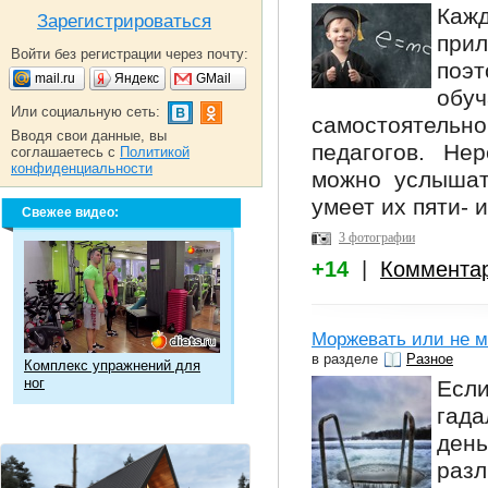
Кажд
Зарегистрироваться
при
Войти без регистрации через почту:
поэт
mail.ru
Яндекс
GMail
обуч
Или социальную сеть:
самостоятельно
Вводя свои данные, вы
педагогов. Не
соглашаетесь с
Политикой
конфиденциальности
можно услышат
умеет их пяти- и
Свежее видео:
3 фотографии
+14
|
Коммента
Моржевать или не м
в разделе
Разное
Комплекс упражнений для
ног
Есл
гада
ден
разл