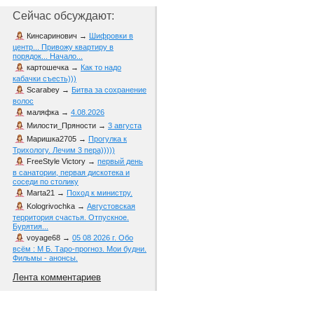
Сейчас обсуждают:
Кинсаринович
→
Шифровки в
центр... Привожу квартиру в
порядок... Начало...
картошечка
→
Как то надо
кабачки съесть)))
Scarabey
→
Битва за сохранение
волос
маляфка
→
4.08.2026
Милости_Пряности
→
3 августа
Маришка2705
→
Прогулка к
Трихологу. Лечим 3 пера)))))
FreeStyle Victory
→
первый день
в санатории, первая дискотека и
соседи по столику
Marta21
→
Поход к министру.
Kologrivochka
→
Августовская
территория счастья. Отпускное.
Бурятия...
voyage68
→
05 08 2026 г. Обо
всём : М Б. Таро-прогноз. Мои будни.
Фильмы - анонсы.
Лента комментариев