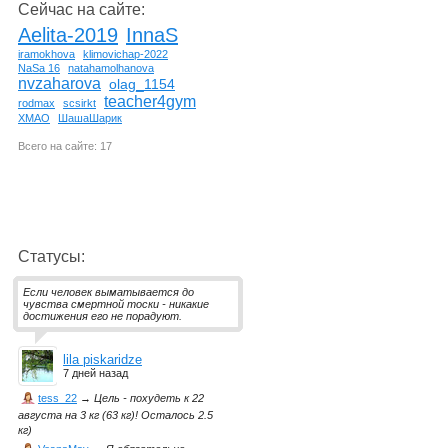
Сейчас на сайте:
Aelita-2019
InnaS
iramokhova
klimovichap-2022
NaSa 16
natahamolhanova
nvzaharova
olag_1154
teacher4gym
rodmax
scsirkt
ХМАО
ШашаШарик
Всего на сайте: 17
Статусы:
Если человек выматывается до
чувства смертной тоски - никакие
достижения его не порадуют.
lila piskaridze
7 дней назад
tess_22
→
Цель - похудеть к 22
августа на 3 кг (63 кг)! Осталось 2.5
кг)