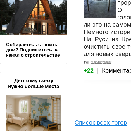
прор
О м
голо
ли это на само
Немного истори
На Руси на Кр
Собираетесь строить
очистить свое 
дом? Подпишитесь на
для новых свер
канал о строительстве
9 фотографий
+22
|
Коммента
Детскому смеху
нужно больше места
Список всех тэгов