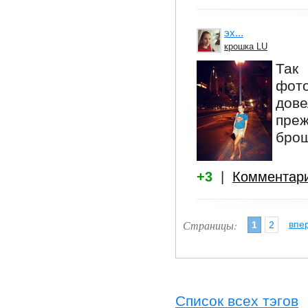
эх...
крошка LU
Так
фот
дов
пре
брош
+3
|
Комментар
Страницы:
впе
1
2
Список всех тэгов