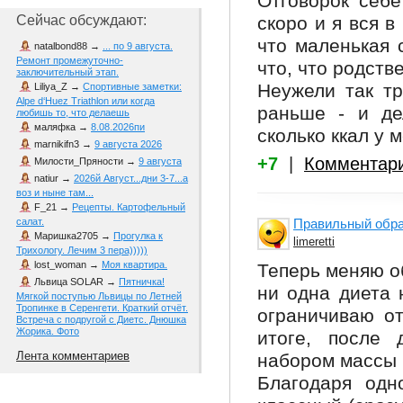
Отговорок себе
скоро и я вся в
Сейчас обсуждают:
что маленькая 
natalbond88
→
... по 9 августа.
Ремонт промежуточно-
что, что родств
заключительный этап.
Неужели так тр
Liliya_Z
→
Спортивные заметки:
Alpe d‘Huez Triathlon или когда
раньше - и де
любишь то, что делаешь
маляфка
→
8.08.2026пи
сколько ккал у м
marnikifn3
→
9 августа 2026
+7
|
Комментар
Милости_Пряности
→
9 августа
natiur
→
2026й Август...дни 3-7...а
воз и ныне там...
F_21
→
Рецепты. Картофельный
Правильный образ
салат.
Маришка2705
→
Прогулка к
limeretti
Трихологу. Лечим 3 пера)))))
lost_woman
→
Моя квартира.
Теперь меняю о
Львица SOLAR
→
Пятничка!
ни одна диета 
Мягкой поступью Львицы по Летней
Тропинке в Серенгети. Краткий отчёт.
ограничиваю от
Встреча с подругой с Диетс. Днюшка
Жорика. Фото
итоге, после 
Лента комментариев
набором массы 
Благодаря одн