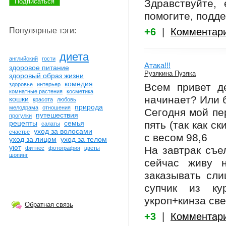
Здравствуйте,
помогите, подд
+6
|
Комментар
Популярные тэги:
диета
английский
гости
Атака!!!
здоровое питание
Рузякина Пузяка
здоровый образ жизни
комедия
Всем привет де
здоровье
интерьер
комнатные растения
косметика
начинает? Или 
кошки
красота
любовь
природа
мелодрама
отношения
Сегодня мой пе
путешествия
прогулки
пять (так как с
рецепты
семья
салаты
уход за волосами
счастье
с весом 98,6
уход за лицом
уход за телом
уют
На завтрак съе
фитнес
фотография
цветы
шопинг
сейчас живу н
заказывать сли
супчик из кур
укроп+кинза све
Обратная связь
+3
|
Комментар