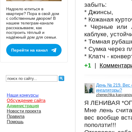
забыть:
Надоело ютиться в
* Джинсы,
квартире? Пора в свой дом
с собственным двором! В
* Кожаная курто
нашем телеграм-канале
* Черные или 
рассказываем, как
построить тёплый и
каблуке, устойч
надёжный дом для семьи.
* Темная рубаш
* Сумка через п
Перейти на канал
* Клатч - конверт
+1
|
Комментар
День № 219. Вес 
ингаляторы?
zhenechka kasyano
Наши конкурсы
Обсуждение сайта
Я ЛЕНИВАЯ *ОП
Администрация
Мне лень счита
Новости проекта
Правила
вес вообще вста
Помощь
поползти!!!