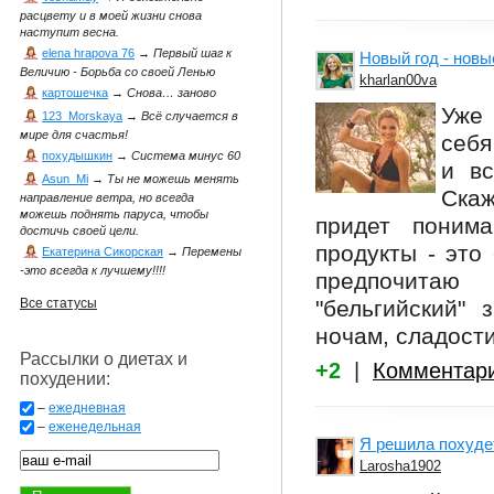
расцвету и в моей жизни снова
наступит весна.
elena hrapova 76
→
Первый шаг к
Новый год - новы
Величию - Борьба со своей Ленью
kharlan00va
картошечка
→
Снова… заново
Уже 
123_Morskaya
→
Всё случается в
мире для счастья!
себя
похудышкин
→
Система минус 60
и вс
Asun_Mi
→
Ты не можешь менять
Скаж
направление ветра, но всегда
можешь поднять паруса, чтобы
придет понима
достичь своей цели.
продукты - это
Екатерина Сикорская
→
Перемены
-это всегда к лучшему!!!!
предпочитаю
"бельгийский" 
Все статусы
ночам, сладости
Рассылки о диетах и
+2
|
Комментар
похудении:
–
ежедневная
–
еженедельная
Я решила похуде
Larosha1902