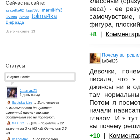
классный (сраз
Сейчас на сайте:
веса) - ее рез
marnikifn3
azazelika62
kpp7378
tolma4ka
самочувствие, 
OvInna
Stafac
Вифезда
фигура, плоский
Всего на сайте: 13
+8
|
Комментар
Почему вы решил
LaBell25
Статусы:
Девочки, поче
В пути к себе
писала, что я 
джинсы ни в од
Светик21
там нормальны
1 день назад
Потом я посмот
lila piskaridze
→
Если человек
выматывается до чувства
начали нависат
смертной тоски - никакие
глазом. И я тут
достижения его не порадуют.
tess_22
→
Цель - похудеть к 22
вы почему реши
августа на 3 кг (63 кг)! Осталось 2.5
кг)
+10
|
Коммента
VesnaMay
→
Я обязательно