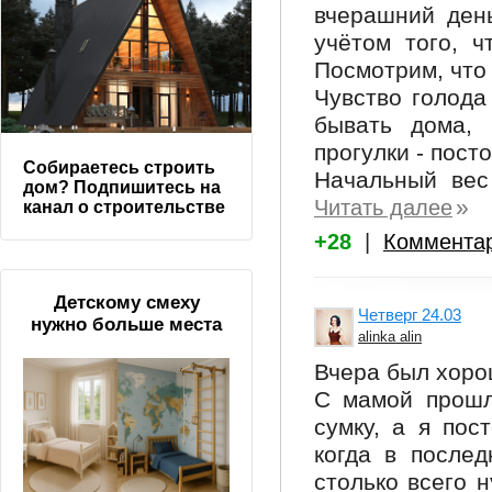
вчерашний день
учётом того, ч
Посмотрим, что
Чувство голода
бывать дома, 
прогулки - посто
Собираетесь строить
Начальный вес 
дом? Подпишитесь на
»
Читать далее
канал о строительстве
+28
|
Коммента
Детскому смеху
Четверг 24.03
нужно больше места
alinka alin
Вчера был хоро
С мамой прошл
сумку, а я пос
когда в послед
столько всего н