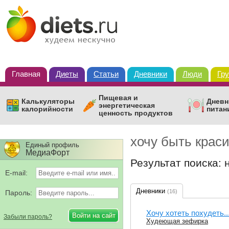
Главная
Диеты
Статьи
Дневники
Люди
Гр
Пищевая и
Калькуляторы
Дневн
энергетическая
калорийности
питан
ценность продуктов
хочу быть крас
Единый профиль
МедиаФорт
Результат поиска:
E-mail:
Дневники
(16)
Пароль:
Хочу хотеть похудеть..
Забыли пароль?
Худеющая зефирка