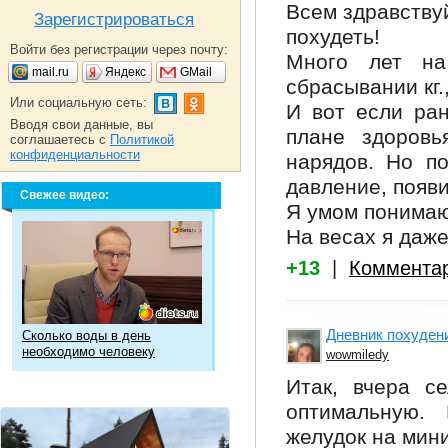
Всем здравствуй
Зарегистрироваться
похудеть!
Войти без регистрации через почту:
Много лет на
mail.ru
Яндекс
GMail
сбрасывании кг.
Или социальную сеть:
И вот если ран
Вводя свои данные, вы
плане здоровь
соглашаетесь с
Политикой
конфиденциальности
нарядов. Но по
давление, появи
Свежее видео:
Я умом понимаю,
На весах я даже
+13
|
Коммента
Дневник похуден
Сколько воды в день
необходимо человеку
wowmiledy
Итак, вчера с
оптимальную.
желудок на мин