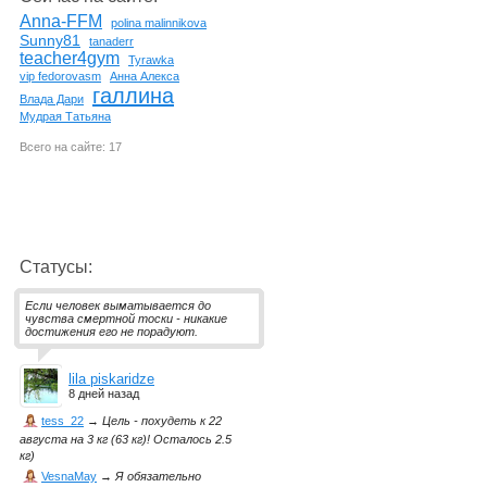
Anna-FFM
polina malinnikova
Sunny81
tanaderr
teacher4gym
Tyrawka
vip fedorovasm
Анна Алекса
галлина
Влада Дари
Мудрая Татьяна
Всего на сайте: 17
Статусы:
Если человек выматывается до
чувства смертной тоски - никакие
достижения его не порадуют.
lila piskaridze
8 дней назад
tess_22
→
Цель - похудеть к 22
августа на 3 кг (63 кг)! Осталось 2.5
кг)
VesnaMay
→
Я обязательно