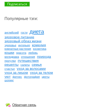
Популярные тэги:
диета
английский
гости
здоровое питание
здоровый образ жизни
комедия
здоровье
интерьер
комнатные растения
косметика
кошки
красота
любовь
природа
мелодрама
отношения
путешествия
прогулки
рецепты
семья
салаты
уход за волосами
счастье
уход за лицом
уход за телом
уют
фитнес
фотография
цветы
шопинг
Обратная связь