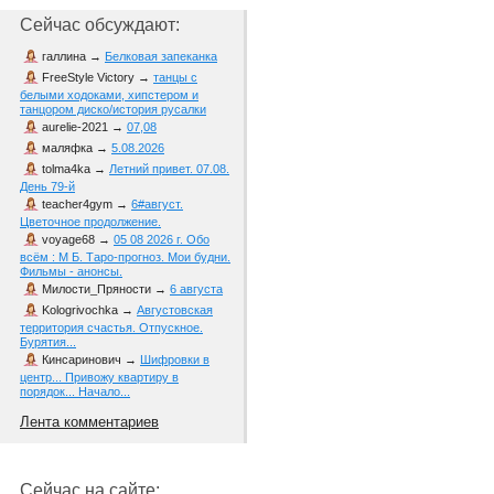
Сейчас обсуждают:
галлина
→
Белковая запеканка
FreeStyle Victory
→
танцы с
белыми ходоками, хипстером и
танцором диско/история русалки
aurelie-2021
→
07,08
маляфка
→
5.08.2026
tolma4ka
→
Летний привет. 07.08.
День 79-й
teacher4gym
→
6#август.
Цветочное продолжение.
voyage68
→
05 08 2026 г. Обо
всём : М Б. Таро-прогноз. Мои будни.
Фильмы - анонсы.
Милости_Пряности
→
6 августа
Kologrivochka
→
Августовская
территория счастья. Отпускное.
Бурятия...
Кинсаринович
→
Шифровки в
центр... Привожу квартиру в
порядок... Начало...
Лента комментариев
Сейчас на сайте: