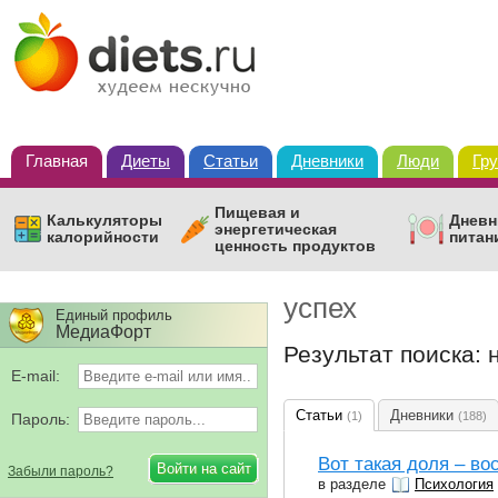
Главная
Диеты
Статьи
Дневники
Люди
Гр
Пищевая и
Калькуляторы
Дневн
энергетическая
калорийности
питан
ценность продуктов
успех
Единый профиль
МедиаФорт
Результат поиска:
E-mail:
Статьи
Дневники
(1)
(188)
Пароль:
Вот такая доля – в
Забыли пароль?
в разделе
Психология