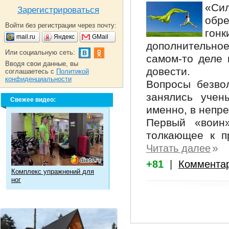
«Си
Зарегистрироваться
обр
Войти без регистрации через почту:
гонк
mail.ru
Яндекс
GMail
дополнительно
Или социальную сеть:
самом-то деле 
Вводя свои данные, вы
довести.
соглашаетесь с
Политикой
конфиденциальности
Вопросы безво
занялись учен
Свежее видео:
именно, в непр
Первый «воин»
толкающее к пр
»
Читать далее
+81
|
Коммента
Комплекс упражнений для
ног