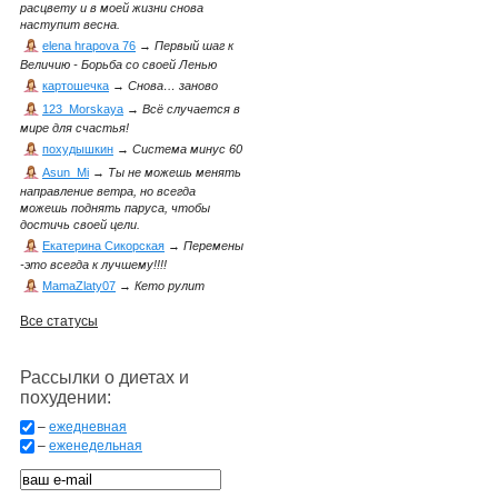
расцвету и в моей жизни снова
наступит весна.
elena hrapova 76
→
Первый шаг к
Величию - Борьба со своей Ленью
картошечка
→
Снова… заново
123_Morskaya
→
Всё случается в
мире для счастья!
похудышкин
→
Система минус 60
Asun_Mi
→
Ты не можешь менять
направление ветра, но всегда
можешь поднять паруса, чтобы
достичь своей цели.
Екатерина Сикорская
→
Перемены
-это всегда к лучшему!!!!
MamaZlaty07
→
Кето рулит
Все статусы
Рассылки о диетах и
похудении:
–
ежедневная
–
еженедельная