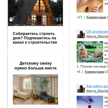
уж
+17
|
Комментарии
(
Об аллергии
Собираетесь строить
Alesya_March
дом? Подпишитесь на
канал о строительстве
М
по
Не
я
м
Но
Детскому смеху
1. Плохая наследст
нужно больше места
+6
|
Комментарии
(2
Как найти ал
Alesya_March
М
о
со