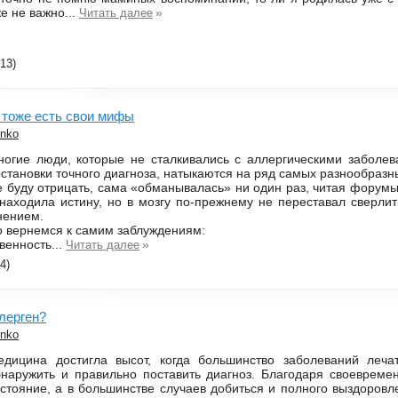
е не важно...
»
Читать далее
13)
 тоже есть свои мифы
enko
ногие люди, которые не сталкивались с аллергическими заболе
становки точного диагноза, натыкаются на ряд самых разнообразн
 буду отрицать, сама «обманывалась» ни один раз, читая форумы
 находила истину, но в мозгу по-прежнему не переставал сверл
нением.
 вернемся к самим заблуждениям:
венность...
»
Читать далее
4)
лерген?
enko
едицина достигла высот, когда большинство заболеваний леча
бнаружить и правильно поставить диагноз. Благодаря своевреме
стояние, а в большинстве случаев добиться и полного выздоровле