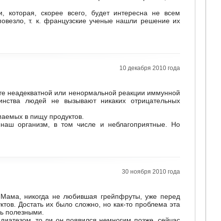
и, которая, скорее всего, будет интересна не всем
овезло, т. к. французские ученые нашли решение их
10 декабря 2010 года
ате неадекватной или ненормальной реакции иммунной
инства людей не вызывают никаких отрицательных
маемых в пищу продуктов.
наш организм, в том числе и неблагоприятные. Но
30 ноября 2010 года
. Мама, никогда не любившая грейпфруты, уже перед
тов. Достать их было сложно, но как-то проблема эта
сь полезными.
диатезом, то ли он появился немногим позже, сейчас