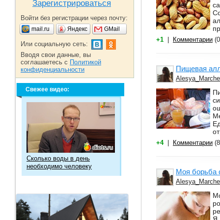
Зарегистрироваться
са
С
Войти без регистрации через почту:
ал
п
mail.ru
Яндекс
GMail
+1
|
Комментарии
(0
Или социальную сеть:
Вводя свои данные, вы
соглашаетесь с
Политикой
Пищевая алл
конфиденциальности
Alesya_March
Свежее видео:
Пи
с
о
Ме
Е
от
+4
|
Комментарии
(8
Сколько воды в день
необходимо человеку
Моя борьба с
Alesya_March
М
ро
ре
Я 