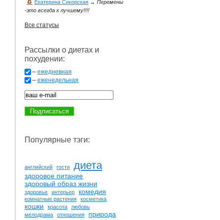
Екатерина Сикорская
→
Перемены
-это всегда к лучшему!!!!
Все статусы
Рассылки о диетах и
похудении:
–
ежедневная
–
еженедельная
Популярные тэги:
диета
английский
гости
здоровое питание
здоровый образ жизни
комедия
здоровье
интерьер
комнатные растения
косметика
кошки
красота
любовь
природа
мелодрама
отношения