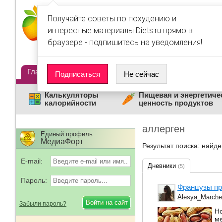
Получайте советы по похудению и
интересные материалы Diets.ru прямо в
браузере - подпишитесь на уведомления!
Главная
Диеты
Статьи
Дневники
Люди
Подписаться
Не сейчас
Калькуляторы
Пищевая и энергетиче
калорийности
ценность продуктов
аллерген
Единый профиль
МедиаФорт
Результат поиска: найд
E-mail:
Дневники
(5)
Пароль:
Французы пр
Alesya_March
Забыли пароль?
Но
ме