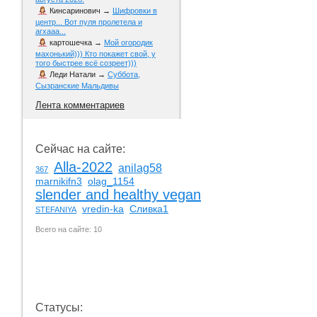
Кинсаринович
→
Шифровки в
центр... Вот пуля пролетела и
агхааа...
картошечка
→
Мой огородик
махонький))) Кто покажет свой, у
того быстрее всё созреет)))
Леди Натали
→
Суббота,
Сызранские Мальдивы
Лента комментариев
Сейчас на сайте:
Alla-2022
anilag58
367
marnikifn3
olag_1154
slender and healthy vegan
vredin-ka
Сливка1
STEFANIYA
Всего на сайте: 10
Статусы: