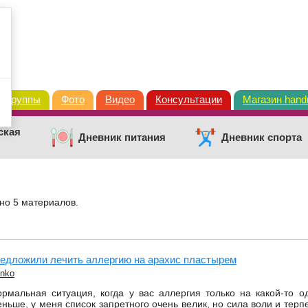
Группы
Фото
Видео
Консультации
Магазин han
ская
Дневник питания
Дневник спорта
ено 5 материалов.
едложили лечить аллергию на арахис пластырем
enko
рмальная ситуация, когда у вас аллергия только на какой-то о
ньше, у меня список запретного очень велик, но сила воли и терп