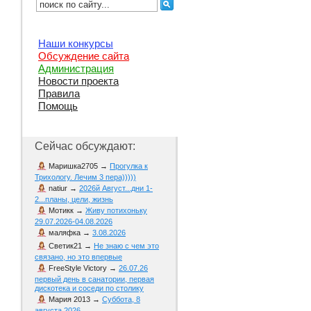
Наши конкурсы
Обсуждение сайта
Администрация
Новости проекта
Правила
Помощь
Сейчас обсуждают:
Маришка2705
→
Прогулка к
Трихологу. Лечим 3 пера)))))
natiur
→
2026й Август...дни 1-
2...планы, цели, жизнь
Мотикк
→
Живу потихоньку
29.07.2026-04.08.2026
маляфка
→
3.08.2026
Светик21
→
Не знаю с чем это
связано, но это впервые
FreeStyle Victory
→
26.07.26
первый день в санатории, первая
дискотека и соседи по столику
Мария 2013
→
Суббота, 8
августа 2026.