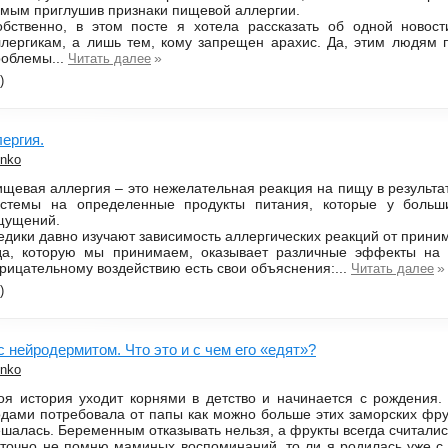
мым приглушив признаки пищевой аллергии.
обственно, в этом посте я хотела рассказать об одной новост
лергикам, а лишь тем, кому запрещен арахис. Да, этим людям п
роблемы...
»
Читать далее
)
ергия.
enko
щевая аллергия – это нежелательная реакция на пищу в результ
истемы на определенные продукты питания, которые у больш
щущений.
дики давно изучают зависимость аллергических реакций от прини
да, которую мы принимаем, оказывает различные эффекты на 
рицательному воздействию есть свои объяснения:...
»
Читать далее
)
 нейродермитом. Что это и с чем его «едят»?
enko
оя история уходит корнями в детство и начинается с рождения
дами потребовала от папы как можно больше этих заморских фрук
шалась. Беременным отказывать нельзя, а фрукты всегда считали
точно не помню маминых воспоминаний, то ли я родилась уже с 