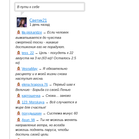
В пути к себе
Светик21
1 день назад
lila piskaridze
→
Если человек
выматывается до чувства
смертной тоски - никакие
достижения его не порадуют.
tess_22
→
Цель - похудеть к 22
августа на 3 кг (63 кг)! Осталось 2.5
кг)
VesnaMay
→
Я обязательно
расцвету и в моей жизни снова
наступит весна.
elena hrapova 76
→
Первый шаг к
Величию - Борьба со своей Ленью
картошечка
→
Снова… заново
123_Morskaya
→
Всё случается в
мире для счастья!
похудышкин
→
Система минус 60
Asun_Mi
→
Ты не можешь менять
направление ветра, но всегда
можешь поднять паруса, чтобы
достичь своей цели.