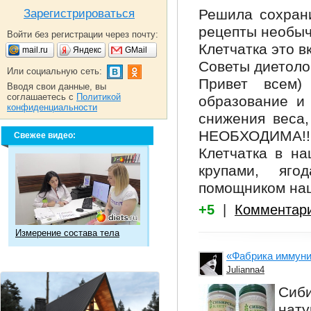
Решила сохрани
Зарегистрироваться
рецепты необыч
Войти без регистрации через почту:
Клетчатка это в
mail.ru
Яндекс
GMail
Советы диетоло
Или социальную сеть:
Привет всем)
Вводя свои данные, вы
соглашаетесь с
Политикой
образование и
конфиденциальности
снижения веса
НЕОБХОДИМА!!
Свежее видео:
Клетчатка в на
крупами, яг
помощником наш
+5
|
Комментар
Измерение состава тела
«Фабрика иммуни
Julianna4
Сиб
нату