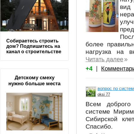
вид
нер
улу
пред
Пос
Собираетесь строить
более правиль
дом? Подпишитесь на
нагрузка на в
канал о строительстве
»
Читать далее
+4
|
Комментар
Детскому смеху
нужно больше места
вопрос по систем
oksi 77
Всем доброго
системе Мирим
Сибирской кле
Спасибо.