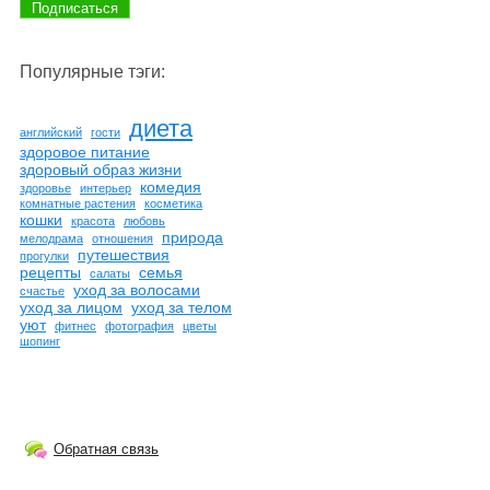
Популярные тэги:
диета
английский
гости
здоровое питание
здоровый образ жизни
комедия
здоровье
интерьер
комнатные растения
косметика
кошки
красота
любовь
природа
мелодрама
отношения
путешествия
прогулки
рецепты
семья
салаты
уход за волосами
счастье
уход за лицом
уход за телом
уют
фитнес
фотография
цветы
шопинг
Обратная связь