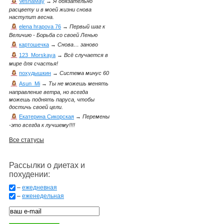
VesnaMay
→
Я обязательно
расцвету и в моей жизни снова
наступит весна.
elena hrapova 76
→
Первый шаг к
Величию - Борьба со своей Ленью
картошечка
→
Снова… заново
123_Morskaya
→
Всё случается в
мире для счастья!
похудышкин
→
Система минус 60
Asun_Mi
→
Ты не можешь менять
направление ветра, но всегда
можешь поднять паруса, чтобы
достичь своей цели.
Екатерина Сикорская
→
Перемены
-это всегда к лучшему!!!!
Все статусы
Рассылки о диетах и
похудении:
–
ежедневная
–
еженедельная