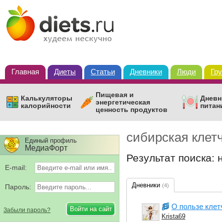
Главная
Диеты
Статьи
Дневники
Люди
Гр
Пищевая и
Калькуляторы
Дневн
энергетическая
калорийности
питан
ценность продуктов
сибирская клет
Единый профиль
МедиаФорт
Результат поиска: 
E-mail:
Дневники
(4)
Пароль:
О пользе клет
Забыли пароль?
Krista69