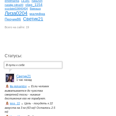
emelmarina
LiLu81
nata25m
olag_1154
natalija silina00
sozdatel19840404
Вамаша
Лиза0204
маляфка
Светик21
Перчик86
Всего на сайте: 19
Статусы:
В пути к себе
Светик21
1 час назад
lila piskaridze
→
Если человек
выматывается до чувства
смертной тоски - никакие
достижения его не порадуют.
tess_22
→
Цель - похудеть к 22
августа на 3 кг (63 кг)! Осталось 2.5
кг)