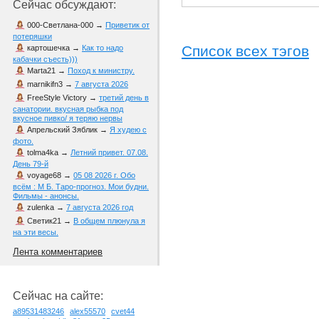
Сейчас обсуждают:
000-Светлана-000
→
Приветик от
потеряшки
Список всех тэгов
картошечка
→
Как то надо
кабачки съесть)))
Marta21
→
Поход к министру.
marnikifn3
→
7 августа 2026
FreeStyle Victory
→
третий день в
санатории. вкусная рыбка под
вкусное пивко/ я теряю нервы
Апрельский Зяблик
→
Я худею с
фото.
tolma4ka
→
Летний привет. 07.08.
День 79-й
voyage68
→
05 08 2026 г. Обо
всём : М Б. Таро-прогноз. Мои будни.
Фильмы - анонсы.
zulenka
→
7 августа 2026 год
Светик21
→
В общем плюнула я
на эти весы.
Лента комментариев
Сейчас на сайте:
a89531483246
alex55570
cvet44