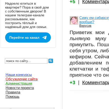
+5
|
Комментар
Надоело ютиться в
квартире? Пора в свой дом
с собственным двором! В
нашем телеграм-канале
Сижу ем сибирску
рассказываем, как
вообще?
построить тёплый и
Верусик
надёжный дом для семьи.
Приветик мои 
Перейти на канал
льняную муку
прикупить. Пош
себя утром, либ
кефиром. Сейча
добавлением п
клетчатки и те
приятное что он
Наши конкурсы
Обсуждение сайта
+3
|
Комментар
Администрация
Новости проекта
Правила
Помощь