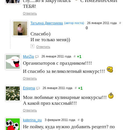
слу.....во я закрутилась
С ИМЕНИНАМИ
ТЕБЯ!
Ответить
Татьяна Дмитриева
(автор поста)
26 января 2011 года
#
0
Спасибо)
И не только меня))
↑
Ответить
+1
MurZja
26 января 2011 года
#
Организаторов с праздником!!!!
И спасибо за великолепный конкурс!!!
Ответить
+1
Enigma
26 января 2011 года
#
Мои любимые кулинарные конкурсы!!!
А какой приз классный!!!
Ответить
0
katerina_pu
3 февраля 2011 года
#
Не пойму, куда нужно добавить рецепт? по