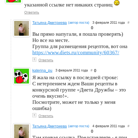
указанной ссылке нет никаких страниц
Ответить
Татьяна Дмитриева
(автор поста)
3 февраля 2011 года
#
0
Вы прямо напугали, я пошла проверять)
Но все на месте.
Группа для размещения рецептов, вот она
https://www.diets.ru/community/60367/
↑
Ответить
0
katerina_pu
3 февраля 2011 года
#
Я жала на ссылку в последней строке:
С нетерпением ждем Ваши рецепты в
конкурсной группе «Диета Дружбы – это
очень вкусно!».
Посмотрите, может не только у меня
ошибка)
↑
Ответить
Татьяна Дмитриева
(автор поста)
4 февраля 2011 года
#
0
Там кривая ссылка. Представляете - я при