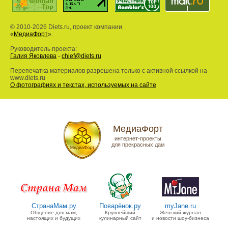
© 2010-2026 Diets.ru, проект компании
«
МедиаФорт
».
Руководитель проекта:
Галия Яковлева
-
chief@diets.ru
Перепечатка материалов разрешена только с активной ссылкой на
www.diets.ru
О фотографиях и текстах, используемых на сайте
МедиаФорт
интернет-проекты
для прекрасных дам
СтранаМам.ру
Поварёнок.ру
myJane.ru
Общение для мам,
Крупнейший
Женский журнал
настоящих и будущих
кулинарный сайт
и новости шоу-бизнеса