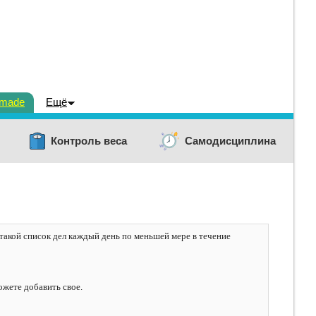
dmade
Ещё
Контроль веса
Самодисциплина
такой список дел каждый день по меньшей мере в течение
ожете добавить свое.