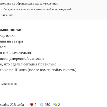
эмоциях не обращаться к еде за утешением
 чтобы сделать свою жизнь интересной и насыщенной
звешиванию
 выполнила:
 карточки
ния на завтра
ъел
но и +внимательно
ояния умеренной сытости
е, что сделал сегодня правильно
внике по Шичко (после компа пойду писать)
- мои отчеты
2
450
2
ноября 2011 года