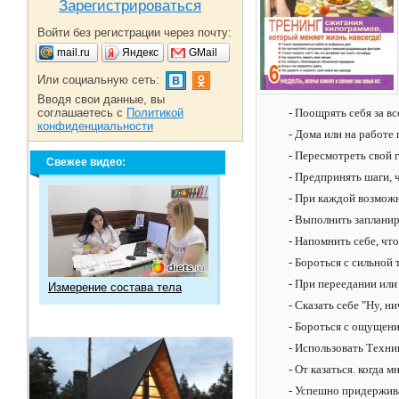
Зарегистрироваться
Войти без регистрации через почту:
mail.ru
Яндекс
GMail
Или социальную сеть:
Вводя свои данные, вы
соглашаетесь с
Политикой
- Поощрять себя за вс
конфиденциальности
- Дома или на работе
- Пересмотреть свой 
Свежее видео:
- Предпринять шаги, 
- При каждой возмож
- Выполнить заплани
- Напомнить себе, что
- Бороться с сильной 
- При переедании или
Измерение состава тела
- Сказать себе "Ну, 
- Бороться с ощущени
- Использовать Техни
- От казаться. когда
- Успешно придержива