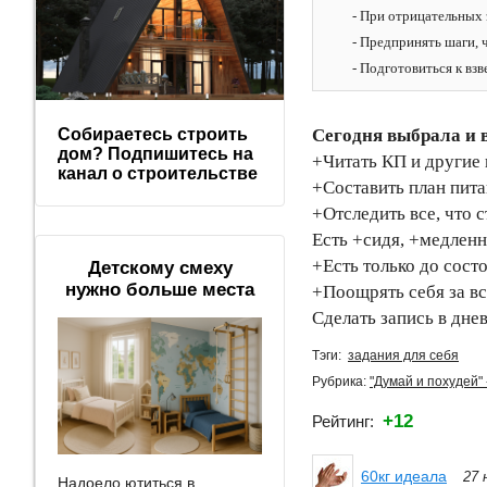
- При отрицательных 
- Предпринять шаги,
- Подготовиться к в
Сегодня выбрала и
Собираетесь строить
дом? Подпишитесь на
+Читать КП и другие
канал о строительстве
+Составить план пита
+Отследить все, что с
Есть +сидя, +медлен
+Есть только до сост
Детскому смеху
нужно больше места
+Поощрять себя за вс
Сделать запись в дне
Тэги:
задания для себя
Рубрика:
"Думай и похудей" 
+12
Рейтинг:
60кг идеала
27 
Надоело ютиться в