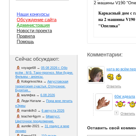
Каркасный дом с 
Наши конкурсы
на 2 машины V190
Обсуждение сайта
"Опелика"
Администрация
Новости проекта
Правила
Помощь
Комментарии:
Сейчас обсуждают:
voyage68
→
05 08 2026 г. Обо
ната во всём пе
всём : М Б. Таро-прогноз. Мои будни.
Фильмы - анонсы.
Kologrivochka
→
Августовская
Ответить
территория счастья. Отпускное.
Бурятия...
маляфка
→
6.08.2026
60кг идеала
Леди Натали
→
Пора мне лечить
нЭрвы
marnikifn3
→
6 августа 2026
↑
Ответить
teacher4gym
→
6#август.
Цветочное продолжение.
aurelie-2021
→
31 градус и мне
Оставить свой комме
лениво
Елена423
→
110-дуэль.