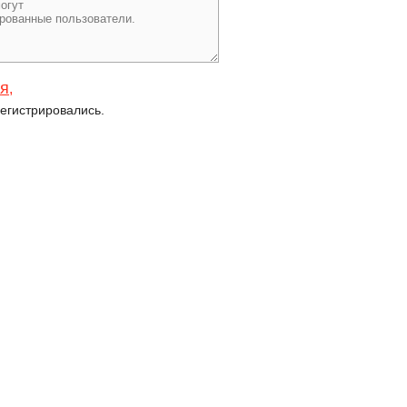
ся
,
егистрировались.