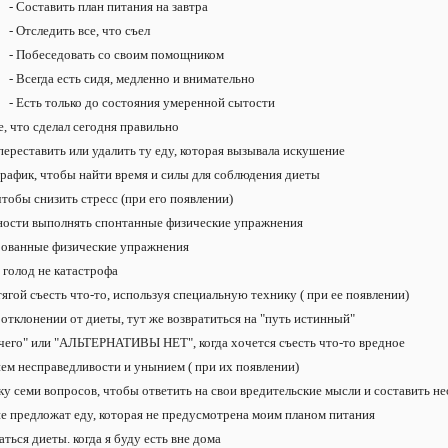
- Составить план питания на завтра
- Отследить все, что съел
- Побеседовать со своим помощником
- Всегда есть сидя, медленно и внимательно
- Есть только до состояния умеренной сытости
е, что сделал сегодня правильно
 переставить или удалить ту еду, которая вызывала искушение
график, чтобы найти время и силы для соблюдения диеты
чтобы снизить стресс (при его появлении)
ности выполнять спонтанные физические упражнения
рованные физические упражнения
 голод не катастрофа
тягой съесть что-то, используя специальную технику ( при ее появлении)
 отклонении от диеты, тут же возвратиться на "путь истинный"
ничего" или "АЛЬТЕРНАТИВЫ НЕТ", когда хочется съесть что-то вредное
ем несправедливости и унынием ( при их появлении)
ку семи вопросов, чтобы ответить на свои вредительские мысли и составить 
 мне предложат еду, которая не предусмотрена моим планом питания
ться диеты. когда я буду есть вне дома