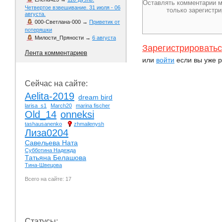
Четвертое взвешивание. 31 июля - 06
августа.
000-Светлана-000
→
Приветик от
потеряшки
Милости_Пряности
→
6 августа
Зарегистрировать
Лента комментариев
или
войти
если вы уже р
Сейчас на сайте:
Aelita-2019
dream bird
larisa_s1
March20
marina fischer
Old_14
onneksi
tashausanenko
zhmailenysh
Лиза0204
Савельева Ната
Субботина Надежда
Татьяна Белашова
Тина-Швецова
Всего на сайте: 17
Статусы: