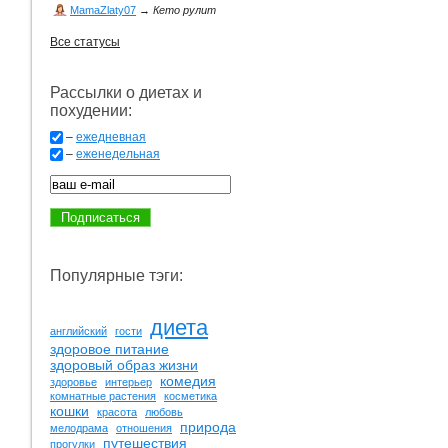
MamaZlaty07
→
Кето рулит
Все статусы
Рассылки о диетах и
похудении:
–
ежедневная
–
еженедельная
Популярные тэги:
диета
английский
гости
здоровое питание
здоровый образ жизни
комедия
здоровье
интерьер
комнатные растения
косметика
кошки
красота
любовь
природа
мелодрама
отношения
путешествия
прогулки