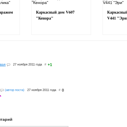
гаражом
Каркасный дом V607
Каркасный
"Кенора"
V441 "Эри
+1
рвая
27 ноября 2011 года
#
0
(автор поста)
27 ноября 2011 года
#
нтарий