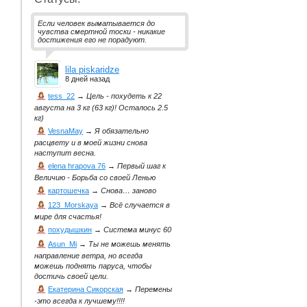
Если человек выматывается до
чувства смертной тоски - никакие
достижения его не порадуют.
lila piskaridze
8 дней назад
tess_22
→
Цель - похудеть к 22
августа на 3 кг (63 кг)! Осталось 2.5
кг)
VesnaMay
→
Я обязательно
расцвету и в моей жизни снова
наступит весна.
elena hrapova 76
→
Первый шаг к
Величию - Борьба со своей Ленью
картошечка
→
Снова… заново
123_Morskaya
→
Всё случается в
мире для счастья!
похудышкин
→
Система минус 60
Asun_Mi
→
Ты не можешь менять
направление ветра, но всегда
можешь поднять паруса, чтобы
достичь своей цели.
Екатерина Сикорская
→
Перемены
-это всегда к лучшему!!!!