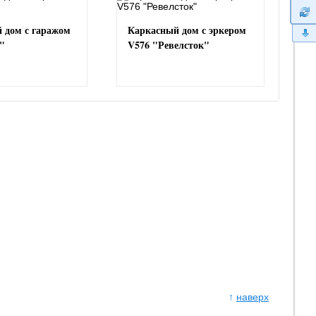
 дом с гаражом
Каркасный дом с эркером
"
V576 "Ревелсток"
↑
наверх